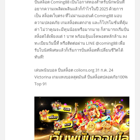
ปั่นสล็อต Coming88 เป็นโอกาสทองสำหรับนักพนันที่
อยากความเพลิดเพลินแล้วก็กำไรในปี 2025 ด้วยการ
เป็น สล็อตเว็บตรง ที่ไม่ผ่านเอเย่นต์ Coming88 มอบ
ความปลอดภัย เกมสล็อตแตกง่าย และก็โปรโมชั่นที่คุ้ม
ค่า ไม่ว่าคุณจะมีทุนน้อยหรือมากมาย ก็สามารถเริ่มปั่น
สล็อตได้เพียงแต่ 1 บาท พร้อมลุ้นแจ็คพอตหลักล้าน ลง
ทะเบียนวันนี้ที่ หรือติดต่อผ่าน LINE @coming88 เพื่อ
รับโบนัสพิเศษแล้วก็เริ่มการปั่นสล็อตที่เปลี่ยนชีวิตได้
ทันที!
เล่นพนันบอล ปั่นสล็อต colions.org 31 ก.ค. 24
Victorina เกมแทงบอลสุดมันส์ ปั่นสล็อตปลอดภัย100%
Top 91