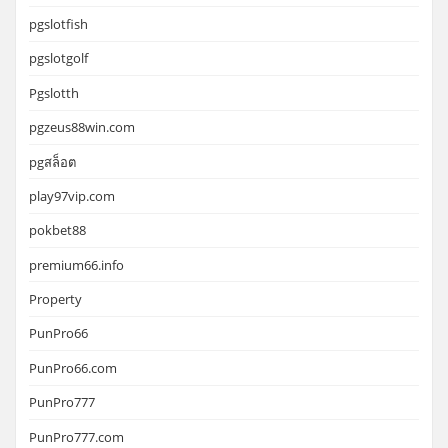
pgslotfish
pgslotgolf
Pgslotth
pgzeus88win.com
pgสล็อต
play97vip.com
pokbet88
premium66.info
Property
PunPro66
PunPro66.com
PunPro777
PunPro777.com