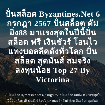
ปั่นสล็อต Byzantines.net 6
กรกฎา 2567 ปั่นสล็อต คัม
มิ่ง88 มาแรงสุดในปีนี้ปั่น
สล็อต ฟรี เงินชัวร์ โอนไว
แทงบอลลีคดังทั่วโลก ปั่น
สล็อต สุดมันส์ สมจริง
ลงทุนน้อย Top 27 By
Victorina
Home
ปั่นสล็อต Byzantines.net 6 กรกฎา 2567 ปั่นสล็อต คัมมิ่ง88 มาแรงสุดใน
ปีนี้ปั่นสล็อต ฟรี เงินชัวร์ โอนไวแทงบอลลีคดังทั่วโลก ปั่นสล็อต สุดมันส์