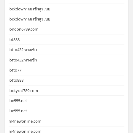
lockdown168 เข้าสู่ระบบ
lockdown168 เข้าสู่ระบบ
london6789.com
lot888
lotto432 ทางเข้า
lotto432 ทางเข้า
lotto77
lotto888
luckycat789.com
lux555.net
lux555.net
m4newonline.com
m4newonline.com