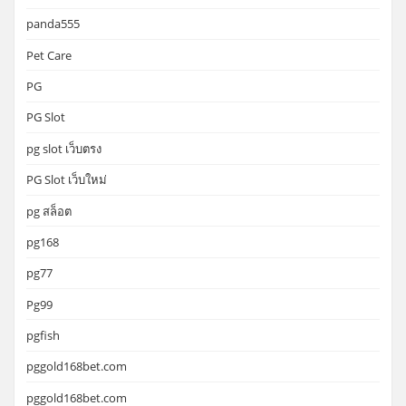
panda555
Pet Care
PG
PG Slot
pg slot เว็บตรง
PG Slot เว็บใหม่
pg สล็อต
pg168
pg77
Pg99
pgfish
pggold168bet.com
pggold168bet.com