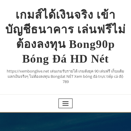
Skip
to
เกมส์ได้เงินจริง เข้า
content
บัญชีธนาคาร เล่นฟรีไม่
ต้องลงทุน Bong90p
Bóng Đá HD Nét
https://xembonglive.net เล่นเกมรับรายได้ เกมดังยุค 90 เล่นฟรี เก็บแต้ม
แลกเงินจริงๆ ไม่ต้องลงทุน Bongdat NÉT Xem bóng đá trực tiếp cá độ
789