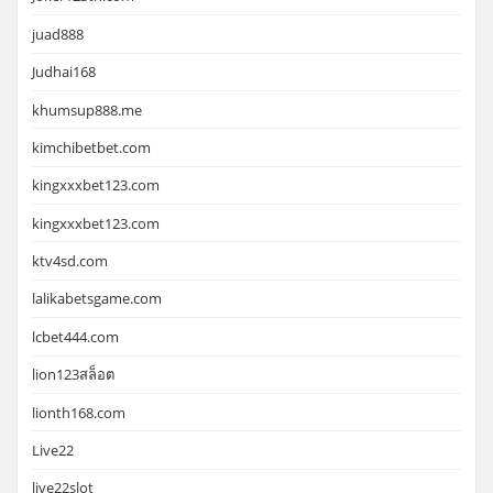
juad888
Judhai168
khumsup888.me
kimchibetbet.com
kingxxxbet123.com
kingxxxbet123.com
ktv4sd.com
lalikabetsgame.com
lcbet444.com
lion123สล็อต
lionth168.com
Live22
live22slot