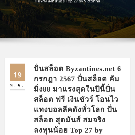
สมจริง ลงทุนน้อย Top 27 by Victorina
ปั่นสล็อต Byzantines.net 6
19
กรกฎา 2567 ปั่นสล็อต คัม
พ.ค.
มิ่ง88 มาแรงสุดในปีนี้ปั่น
สล็อต ฟรี เงินชัวร์ โอนไว
แทงบอลลีคดังทั่วโลก ปั่น
สล็อต สุดมันส์ สมจริง
ลงทุนน้อย Top 27 by