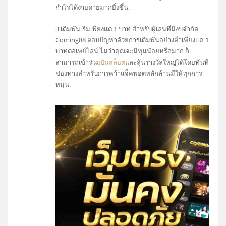
กำไรได้ง่ายดายมากยิ่งขึ้น.
3.เดิมพันเริ่มเพียงแต่ 1 บาท สำหรับผู้เล่นที่มีงบจำกัด
Coming88 ตอบปัญหาด้วยการเดิมพันอย่างต่ำเพียงแค่ 1
บาทต่อเพย์ไลน์ ไม่ว่าคุณจะมีทุนน้อยหรือมาก ก็
สามารถเข้าร่วม
ปั่นสล็อต
และลุ้นรางวัลใหญ่ได้โดยทันที
ช่องทางสำหรับการคว้าแจ็คพอตหลักล้านมีให้ทุกการ
หมุน.