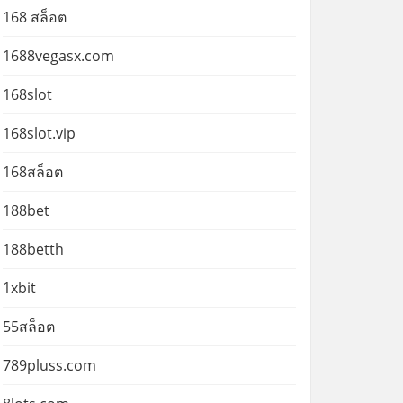
168 สล็อต
1688vegasx.com
168slot
168slot.vip
168สล็อต
188bet
188betth
1xbit
55สล็อต
789pluss.com