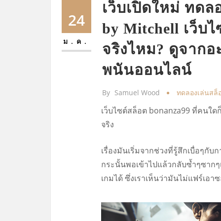
เว็บเปิดใหม่ ทดลอ
24
by Mitchell เว็บ
ม.ค.
จริงไหม? ดูจากอะ
พนันออนไลน์
By
Samuel Wood
ทดลองเล่นสล็
เว็บไซต์สล็อต bonanza99 ที่คนใดก
จริง
เรื่องมันเริ่มจากช่วงที่รู้สึกเบื่อๆ
กระนั้นพอเข้าไปแล้วกลับซ้ำๆซากๆ
เกมได้ ซึ่งเราเห็นว่ามันไม่แฟร์เอา