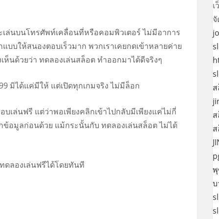
เ
จ
ะเล่นบนโทรศัพท์เคลื่อนที่หรือคอมพิวเตอร์ ไม่มีอาการ
j
อกแบบให้สนองตอบเร็วมาก พวกเราเคยกดเข้าหลายค่าย
s
องเห็นด้วยว่า ทดลองเล่นสล็อต ทำออกมาได้ดีจริงๆ
h
s
 มิได้แค่มีให้ แต่เปิดทุกเกมจริง ไม่มีล็อก
ส
j
บเล่นฟรี แต่ว่าพอเพียงคลิกเข้าไปกลับมีเพียงแค่ไม่กี่
ส
กข้อมูลก่อนด้วย แม้กระนั้นกับ ทดลองเล่นสล็อต ไม่ได้
ส
J
p
ถทดลองเล่นฟรีได้โดยทันที
พ
บ
s
s