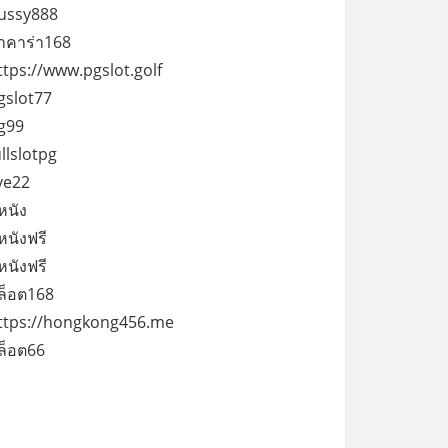
ussy888
าคาร่า168
ttps://www.pgslot.golf
gslot77
g99
ullslotpg
ive22
ูหนัง
ูหนังฟรี
ูหนังฟรี
ล็อต168
ttps://hongkong456.me
ล็อต66