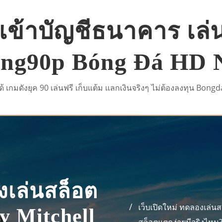
ง เข้าบัญชีธนาคาร เล่
ng90p Bóng Đá HD 
้ เกมดังยุค 90 เล่นฟรี เก็บแต้ม แลกเงินจริงๆ ไม่ต้องลงทุน Bon
งเล่นสล็อต
เว็บเปิดใหม่ ทดลองเล่นส
y Mitchell