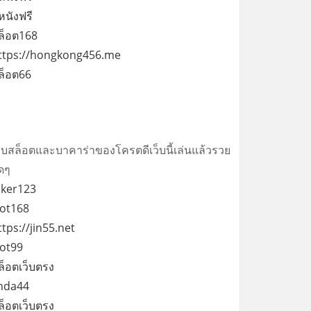
ูหนังฟรี
ล็อต168
ttps://hongkong456.me
ล็อต66
ว็บสล็อตและบาคาร่าของโครตดีเว็บนี้เล่นแล้วรวย
ัดๆ
oker123
lot168
ttps://jin55.net
lot99
ล็อตเว็บตรง
inda44
ล็อตเว็บตรง