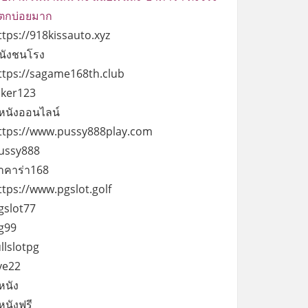
ตกบ่อยมาก
ttps://918kissauto.xyz
นังชนโรง
ttps://sagame168th.club
oker123
ูหนังออนไลน์
ttps://www.pussy888play.com
ussy888
าคาร่า168
ttps://www.pgslot.golf
gslot77
g99
ullslotpg
ive22
ูหนัง
ูหนังฟรี