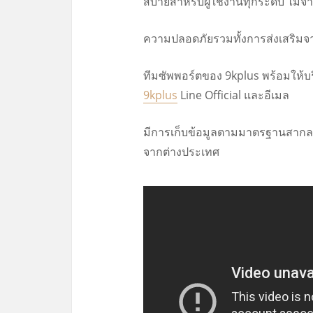
สบายสำหรับผู้ใช้งานทุกระดับ ไม่
ความปลอดภัยรวมทั้งการส่งเสริ
ทีมซัพพอร์ตของ 9kplus พร้อมให้บ
9kplus
Line Official และอีเมล
มีการเก็บข้อมูลตามมาตรฐานสากล ยก
จากต่างประเทศ