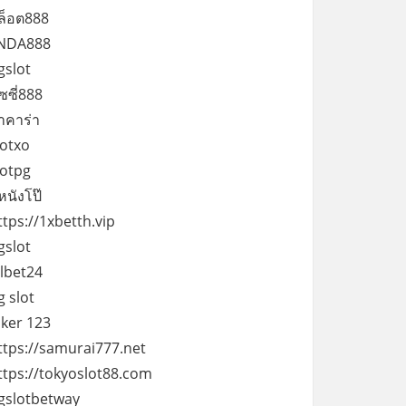
ล็อต888
INDA888
gslot
ุซซี่888
าคาร่า
lotxo
lotpg
ูหนังโป๊
ttps://1xbetth.vip
gslot
llbet24
g slot
oker 123
ttps://samurai777.net
ttps://tokyoslot88.com
gslotbetway