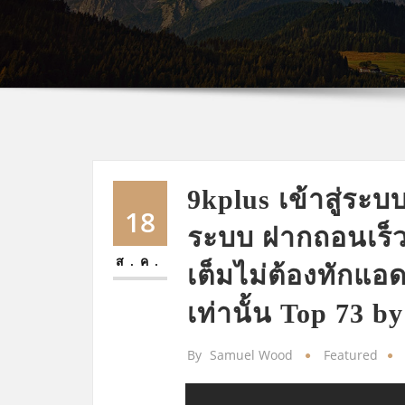
9kplus เข้าสู่ระบบ
18
ระบบ ฝากถอนเร็วไ
ส.ค.
เต็มไม่ต้องทักแอ
เท่านั้น Top 73 b
By
Samuel Wood
Featured