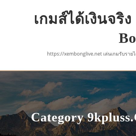
Skip
to
เกมส์ได้เงินจริ
content
Bo
https://xembonglive.net เล่นเกมรับรายได
Category 9kpluss