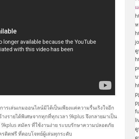
แ
h
ห
h
j
ด
h
p
บ
h
p
p
ว การเล่นเกมออนไลน์มิได้เป็นเพียงแค่ความรื่นเริงใจอีก
f
้างรายได้พิเศษจากทุกที่ทุกเวลา 9kplus จึงกลายมาเป็น
l
บบ 9kplus สมัคร ที่ใช้งานง่าย ระบบรักษาความปลอดภัย
ด
ดิตฟรี ที่ตอบโจทย์ผู้เล่นทุกระดับ
ด