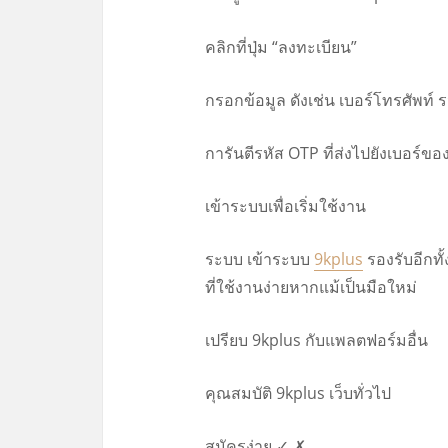
คลิกที่ปุ่ม “ลงทะเบียน”
กรอกข้อมูล ดังเช่น เบอร์โทรศัพท์ ร
การันตีรหัส OTP ที่ส่งไปยังเบอร์ขอ
เข้าระบบเพื่อเริ่มใช้งาน
ระบบ เข้าระบบ
9kplus
รองรับอีกทั
ที่ใช้งานง่ายหากแม้เป็นมือใหม่
เปรียบ 9kplus กับแพลตฟอร์มอื่น
คุณสมบัติ 9kplus เว็บทั่วไป
สมัครง่าย ✓ ✗