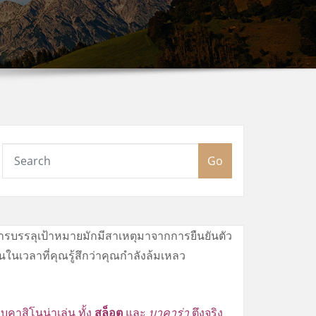
Go
ารบรรลุเป้าหมายมักมีสาเหตุมาจากการยืนยันตัว
นในเวลาที่คุณรู้สึกว่าคุณกำลังล้มเหลว
ว็บคาสิโนน่าเล่น ทั้ง
สล็อต
และ
บาคาร่า
ตึงจริง