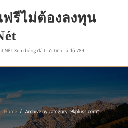
นฟรีไม่ต้องลงทุน
Nét
gdat NÉT Xem bóng đá trực tiếp cá độ 789
Home
Archive by category "9kpluss.com"