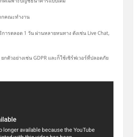
จำกัดเฉพาะบัญชีธนาคารแบบเดิม
มจากคณะทำงาน
ริการตลอด 1 วัน ผ่านหลายหนทาง ดังเช่น Live Chat,
ตัวอย่างเช่น GDPR และก็ใช้เซิร์ฟเวอร์ที่ปลอดภัย