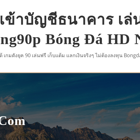
ง เข้าบัญชีธนาคาร เล่
ng90p Bóng Đá HD 
้ เกมดังยุค 90 เล่นฟรี เก็บแต้ม แลกเงินจริงๆ ไม่ต้องลงทุน Bon
.com