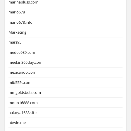
marinapluss.com
mario678
mario678.info
Marketing
mars95
medee989.com
meekin365day.com
mexicanoo.com
mib555s.com
mmgoldsbets.com
mono16888.com
nakoya1688.site
nbwin.me