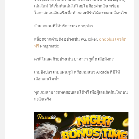
เล่นใหม่ ให้เริ่มต้นเล่นได้โดยไม่ต้องฝากเงิน พร้อม
โอกาสถอนเงินจริงเมื่อทำยอดเทิร์นได้ครบตามเงื่อนไข
จำพวกเกมที่ให้บริการบน onoplus
สล็อตจากค่ายดัง อย่างเช่น PG, Joker,
onoplus เครดิต
ฟรี
Pragmatic
คาสิโนสด ตัวอย่างเช่น บาคาร่า รูเล็ต เสือมังกร
เกมยิงปลา เกมแผนภูมิ หรือเกมแนว Arcade ที่มีให้
เลือกเล่นไม่ซ้ำ
ทุกเกมสามารถทดสอบเล่นได้ฟรี เพื่อผู้เล่นตัดสินใจก่อน
ลงเงินจริง