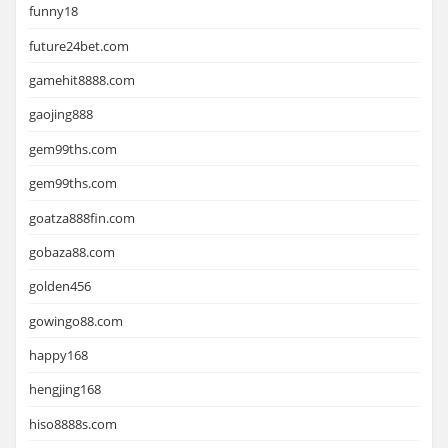
funny18
future24bet.com
gamehit8888.com
gaojing888
gem99ths.com
gem99ths.com
goatza888fin.com
gobaza88.com
golden456
gowingo88.com
happy168
hengjing168
hiso8888s.com