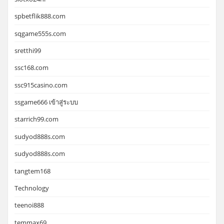
spbetflik888.com
sqgame555s.com
sretthi99
ssc168.com
ssc915casino.com
ssgame666 เข้าสู่ระบบ
starrich99.com
sudyod888s.com
sudyod888s.com
tangtem168
Technology
teenoi888
temmax69