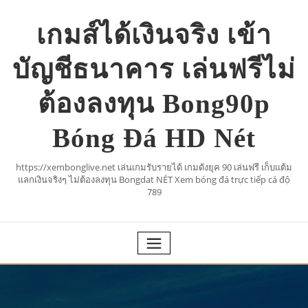
Skip
to
เกมส์ได้เงินจริง เข้า
content
บัญชีธนาคาร เล่นฟรีไม่
ต้องลงทุน Bong90p
Bóng Đá HD Nét
https://xembonglive.net เล่นเกมรับรายได้ เกมดังยุค 90 เล่นฟรี เก็บแต้ม
แลกเงินจริงๆ ไม่ต้องลงทุน Bongdat NÉT Xem bóng đá trực tiếp cá độ
789