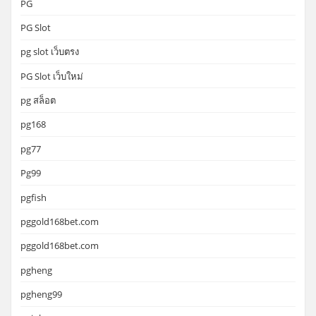
PG
PG Slot
pg slot เว็บตรง
PG Slot เว็บใหม่
pg สล็อต
pg168
pg77
Pg99
pgfish
pggold168bet.com
pggold168bet.com
pgheng
pgheng99