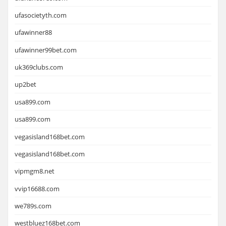
ufasocietyth.com
ufawinner88
ufawinner99bet.com
uk369clubs.com
up2bet
usa899.com
usa899.com
vegasisland168bet.com
vegasisland168bet.com
vipmgm8.net
vvip16688.com
we789s.com
westbluez168bet.com