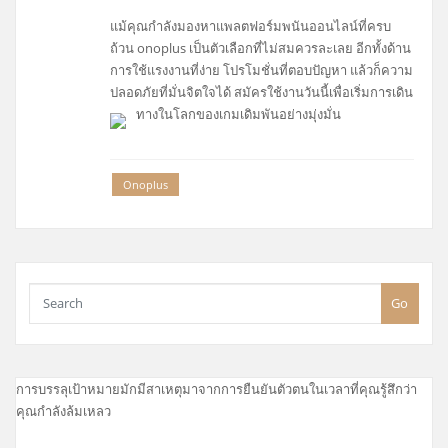
แม้คุณกำลังมองหาแพลตฟอร์มพนันออนไลน์ที่ครบ
ถ้วน onoplus เป็นตัวเลือกที่ไม่สมควรละเลย อีกทั้งด้าน
การใช้แรงงานที่ง่าย โปรโมชั่นที่ตอบปัญหา แล้วก็ความ
ปลอดภัยที่มั่นจิตใจได้ สมัครใช้งานวันนี้เพื่อเริ่มการเดิน
ทางในโลกของเกมเดิมพันอย่างมุ่งมั่น
Onoplus
Go
การบรรลุเป้าหมายมักมีสาเหตุมาจากการยืนยันตัวตนในเวลาที่คุณรู้สึกว่า
คุณกำลังล้มเหลว