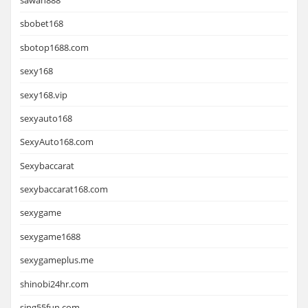
sawan888
sbobet168
sbotop1688.com
sexy168
sexy168.vip
sexyauto168
SexyAuto168.com
Sexybaccarat
sexybaccarat168.com
sexygame
sexygame1688
sexygameplus.me
shinobi24hr.com
sing55fun.com