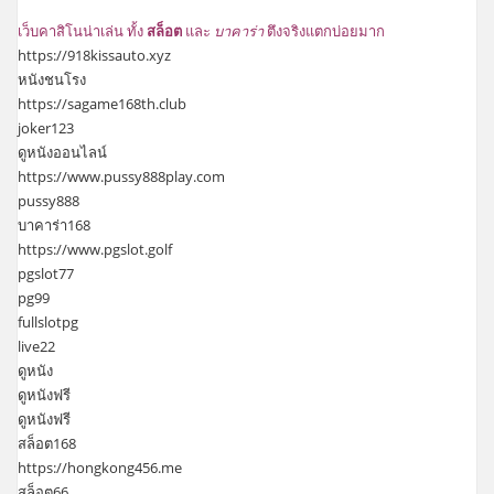
เว็บคาสิโนน่าเล่น ทั้ง
สล็อต
และ
บาคาร่า
ตึงจริงแตกบ่อยมาก
https://918kissauto.xyz
หนังชนโรง
https://sagame168th.club
joker123
ดูหนังออนไลน์
https://www.pussy888play.com
pussy888
บาคาร่า168
https://www.pgslot.golf
pgslot77
pg99
fullslotpg
live22
ดูหนัง
ดูหนังฟรี
ดูหนังฟรี
สล็อต168
https://hongkong456.me
สล็อต66