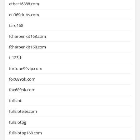
etbet16888.com
eu369clubs.com
faro168
fcharoenkit168.com
fcharoenkit168.com
ff123th
fortune99vip.com
fox689ok.com
fox689ok.com
fullslot
fullsloteiei.com
fullslotpg
fullslotpg168.com