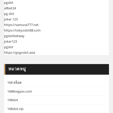
pgslot
allbet24
pg slot
joker 123
https://samurai777.net
https://tokyoslot88.com
pgslotbetway
joker123
pgslot
https://gogoslot.asia
หมวดหมู่
168 สล็อต
1688vegasx.com
168slot
168slot.vip