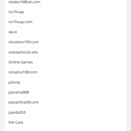
niseko168bet.com
no1huay
no1huay.com
okc4
okcasino159.com
onesiamclub.site
Online Games
onoplus168.com
p2vvip
panama888
pananthai99.com
panda555
Pet Care