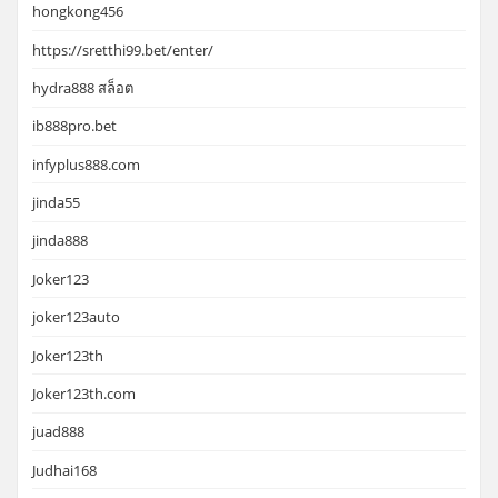
hongkong456
https://sretthi99.bet/enter/
hydra888 สล็อต
ib888pro.bet
infyplus888.com
jinda55
jinda888
Joker123
joker123auto
Joker123th
Joker123th.com
juad888
Judhai168