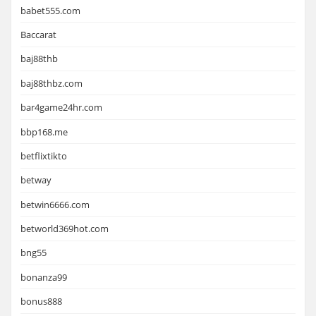
babet555.com
Baccarat
baj88thb
baj88thbz.com
bar4game24hr.com
bbp168.me
betflixtikto
betway
betwin6666.com
betworld369hot.com
bng55
bonanza99
bonus888