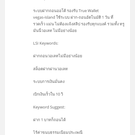
ระบบฝากถอนออโต้ รองรับ True Wallet
vegas-island ใช้ระบบ ฝาก-ถอนอัตโนมัติ 1 วัน ที่
รวดเร็ว แม่น ไม่ต้องแจ้งสลิป รองรับทุกแบงค์ รวมทั้ง ทรู
มันนี่วอเลท ไม่มีอย่างน้อย
LSI Keywords:
ฝากถอนวอเลทไม่มีอย่างน้อย
สล็อตฝากผ่านวอเลท
ระบบการเงินมั่นคง
เบิกเงินเร็วใน 10 วิ
Keyword Suggest:
ฝาก 1 บาทก็ถอนได้
ไร้ค่าขนบธรรมเนียมประเพณี