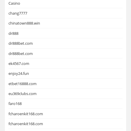
Casino
chang7777
chinatown888.win
dr888
dr888bet.com
dr888bet.com
ek4567.com
enjoy24.fun
etbet16888.com
eu369clubs.com
faro168
fcharoenkit168.com
fcharoenkit168.com