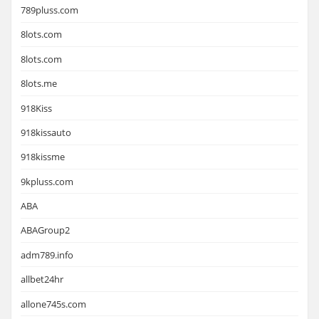
789pluss.com
8lots.com
8lots.com
8lots.me
918Kiss
918kissauto
918kissme
9kpluss.com
ABA
ABAGroup2
adm789.info
allbet24hr
allone745s.com