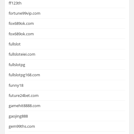
ff123th
fortune99vip.com
fox689ok.com
fox689ok.com
fullslot
fullsloteiei.com
fullslotpg
fullslotpg168.com
funny18
future24bet.com
gamehit8888.com
gaojing888
gem99ths.com