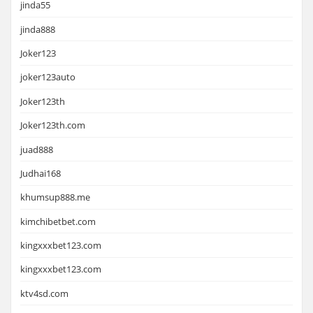
jinda55
jinda888
Joker123
joker123auto
Joker123th
Joker123th.com
juad888
Judhai168
khumsup888.me
kimchibetbet.com
kingxxxbet123.com
kingxxxbet123.com
ktv4sd.com