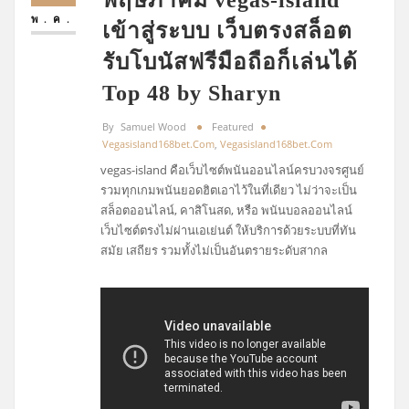
พ.ค.
เข้าสู่ระบบ เว็บตรงสล็อต
รับโบนัสฟรีมือถือก็เล่นได้
Top 48 by Sharyn
By
Samuel Wood
Featured
Vegasisland168bet.com
,
Vegasisland168bet.com
vegas-island คือเว็บไซต์พนันออนไลน์ครบวงจรศูนย์
รวมทุกเกมพนันยอดฮิตเอาไว้ในที่เดียว ไม่ว่าจะเป็น
สล็อตออนไลน์, คาสิโนสด, หรือ พนันบอลออนไลน์
เว็บไซต์ตรงไม่ผ่านเอเย่นต์ ให้บริการด้วยระบบที่ทัน
สมัย เสถียร รวมทั้งไม่เป็นอันตรายระดับสากล