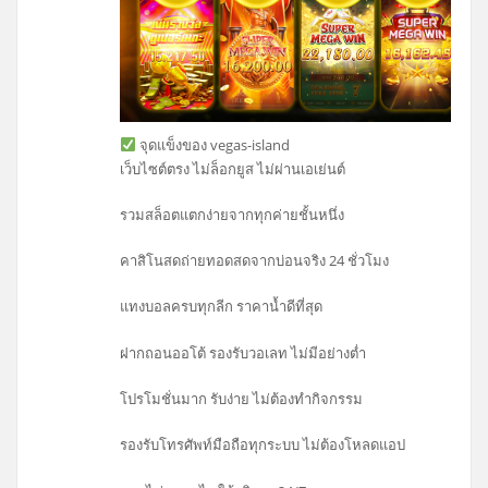
จุดแข็งของ vegas-island
เว็บไซต์ตรง ไม่ล็อกยูส ไม่ผ่านเอเย่นต์
รวมสล็อตแตกง่ายจากทุกค่ายชั้นหนึ่ง
คาสิโนสดถ่ายทอดสดจากบ่อนจริง 24 ชั่วโมง
แทงบอลครบทุกลีก ราคาน้ำดีที่สุด
ฝากถอนออโต้ รองรับวอเลท ไม่มีอย่างต่ำ
โปรโมชั่นมาก รับง่าย ไม่ต้องทำกิจกรรม
รองรับโทรศัพท์มือถือทุกระบบ ไม่ต้องโหลดแอป