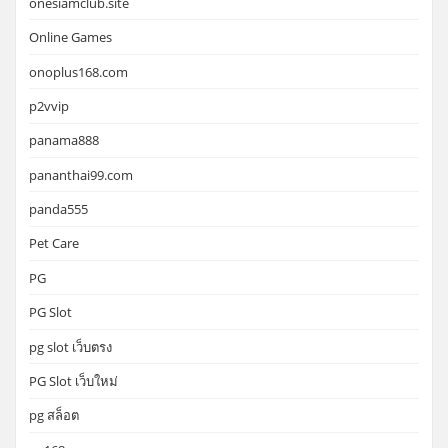
onesiamclub.site
Online Games
onoplus168.com
p2vvip
panama888
pananthai99.com
panda555
Pet Care
PG
PG Slot
pg slot เว็บตรง
PG Slot เว็บใหม่
pg สล็อต