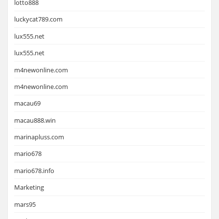
lotto888
luckycat789.com
lux555.net
lux555.net
m4newonline.com
m4newonline.com
macau69
macau888.win
marinapluss.com
mario678
mario678.info
Marketing
mars95