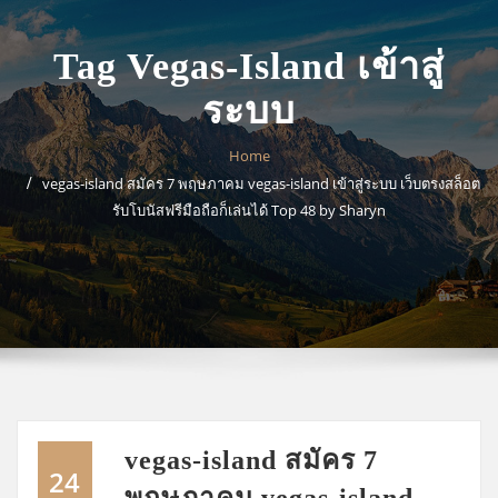
Tag Vegas-Island เข้าสู่
ระบบ
Home
vegas-island สมัคร 7 พฤษภาคม vegas-island เข้าสู่ระบบ เว็บตรงสล็อต
รับโบนัสฟรีมือถือก็เล่นได้ Top 48 by Sharyn
vegas-island สมัคร 7
24
พฤษภาคม vegas-island