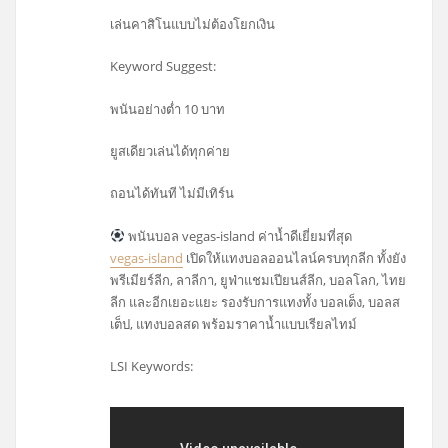
เล่นคาสิโนแบบไม่ต้องโยกเงิน
Keyword Suggest:
พนันอย่างต่ำ 10 บาท
ยูสเดียวเล่นได้ทุกค่าย
ถอนได้ทันที ไม่มีเทิร์น
พนันบอล vegas-island ค่าน้ำดีเยี่ยมที่สุด
vegas-island
เปิดให้แทงบอลออนไลน์ครบทุกลีก ทั้งยัง
พรีเมียร์ลีก, ลาลีกา, ยูฟ่าแชมเปียนส์ลีก, บอลโลก, ไทย
ลีก และอีกเยอะแยะ รองรับการแทงทั้ง บอลเต็ง, บอลส
เต็ป, แทงบอลสด พร้อมราคาน้ำแบบเรียลไทม์
LSI Keywords: