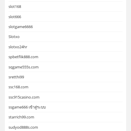
slot168
slot666
slotgame6666
Slotxo
slotxo24hr
spbetflik888.com
sqgame555s.com
sretthi99
ssc168.com
ssc915casino.com
ssgame666 เข้าสู่ระบบ
starrich99.com
sudyod888s.com