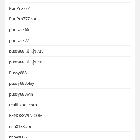
PunPro777
PunPro777.com
puntaek66
puntaek77
puss888 เข้าสู่ระบบ
puss888 เข้าสู่ระบบ
Pussy888
pussy888play
pussy888win
realflikbet.com
RENO88WIN.COM
rich8188.com
riches666