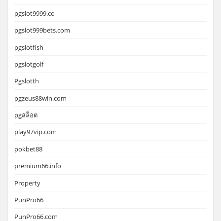
pgslot9999.co
pgslot999bets.com
pgslotfish
pgslotgolf
Pgslotth
pgzeus88win.com
pgสล็อต
play97vip.com
pokbet88
premium66.info
Property
PunPro66
PunPro66.com