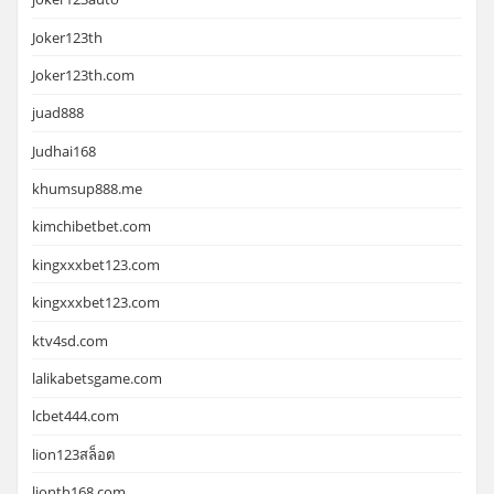
Joker123th
Joker123th.com
juad888
Judhai168
khumsup888.me
kimchibetbet.com
kingxxxbet123.com
kingxxxbet123.com
ktv4sd.com
lalikabetsgame.com
lcbet444.com
lion123สล็อต
lionth168.com