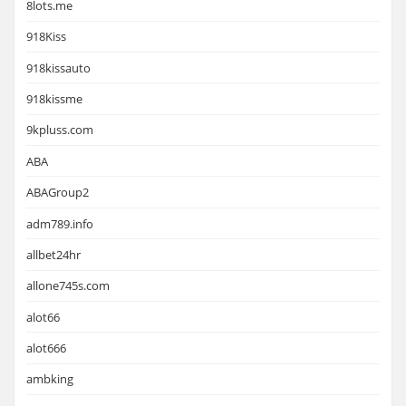
8lots.me
918Kiss
918kissauto
918kissme
9kpluss.com
ABA
ABAGroup2
adm789.info
allbet24hr
allone745s.com
alot66
alot666
ambking