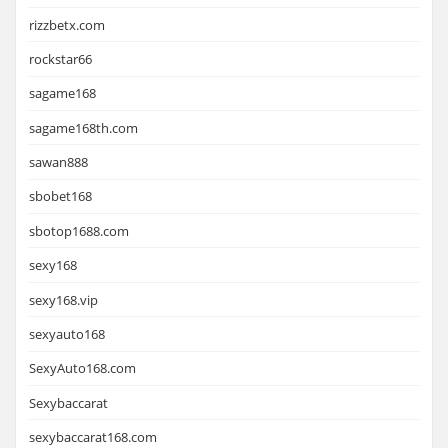
rizzbetx.com
rockstar66
sagame168
sagame168th.com
sawan888
sbobet168
sbotop1688.com
sexy168
sexy168.vip
sexyauto168
SexyAuto168.com
Sexybaccarat
sexybaccarat168.com