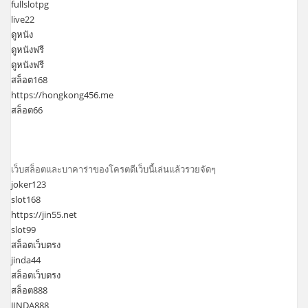
fullslotpg
live22
ดูหนัง
ดูหนังฟรี
ดูหนังฟรี
สล็อต168
https://hongkong456.me
สล็อต66
เว็บสล็อตและบาคาร่าของโครตดีเว็บนี้เล่นแล้วรวยจัดๆ
joker123
slot168
https://jin55.net
slot99
สล็อตเว็บตรง
jinda44
สล็อตเว็บตรง
สล็อต888
JINDA888