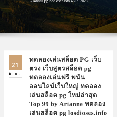
เล่นสล็อต pg losdioses.info 4 มิ.ย. 2023
ทดลองเล่นสล็อต PG เว็บ
21
ตรง เว็บสูตรสล็อต pg
มิ.ย.
ทดลองเล่นฟรี พนัน
ออนไลน์เว็บใหญ่ ทดลอง
เล่นสล็อต pg ใหม่ล่าสุด
Top 99 by Arianne ทดลอง
เล่นสล็อต pg losdioses.info