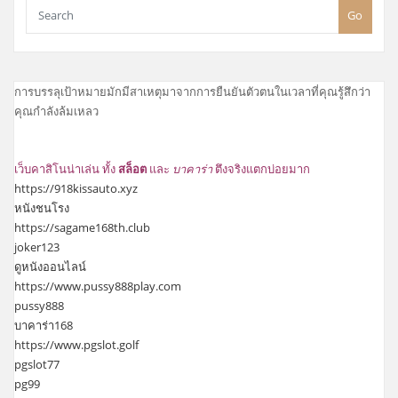
Go
การบรรลุเป้าหมายมักมีสาเหตุมาจากการยืนยันตัวตนในเวลาที่คุณรู้สึกว่า
คุณกำลังล้มเหลว
เว็บคาสิโนน่าเล่น ทั้ง
สล็อต
และ
บาคาร่า
ตึงจริงแตกบ่อยมาก
https://918kissauto.xyz
หนังชนโรง
https://sagame168th.club
joker123
ดูหนังออนไลน์
https://www.pussy888play.com
pussy888
บาคาร่า168
https://www.pgslot.golf
pgslot77
pg99