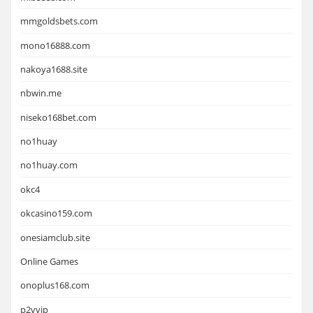
mmgoldsbets.com
mono16888.com
nakoya1688.site
nbwin.me
niseko168bet.com
no1huay
no1huay.com
okc4
okcasino159.com
onesiamclub.site
Online Games
onoplus168.com
p2vvip