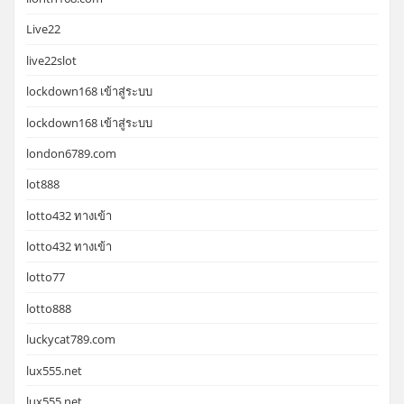
Live22
live22slot
lockdown168 เข้าสู่ระบบ
lockdown168 เข้าสู่ระบบ
london6789.com
lot888
lotto432 ทางเข้า
lotto432 ทางเข้า
lotto77
lotto888
luckycat789.com
lux555.net
lux555.net