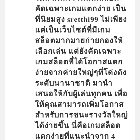
คัดเฉพาะเกมแตกง่าย เป็น
ที่นิยมสูง sretthi99 ไม่เพียง
แค่เป็นเว็บไซต์ที่มีเกม
สล็อตมากมายก่ายกองให้
เลือกเล่น แต่ยังคัดเฉพาะ
เกมสล็อตที่ได้โอกาสแตก
ง่ายจากค่ายใหญ่ๆที่โด่งดัง
ระดับนานาชาติ มานำ
เสนอให้กับผู้เล่นทุกคน เพื่อ
ให้คุณสามารถเพิ่มโอกาส
สำหรับการชนะรางวัลใหญ่
ได้ง่ายขึ้น นี่คือเกมสล็อต
แตกง่ายที่แนะนำจาก 4