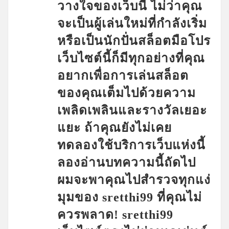
วางใจของเว็บนี้ ไม่ว่าคุณ
จะเป็นผู้เล่นใหม่ที่กำลังเริ่ม
หรือเป็นนักปั่นสล็อตมือโปร
เว็บไซต์นี้ก็มีทุกอย่างที่คุณ
อยากเพื่อการเล่นสล็อต
ของคุณเต็มไปด้วยความ
เพลิดเพลินและรางวัลเยอะ
แยะ ถ้าคุณยังไม่เคย
ทดลองใช้บริการเว็บแห่งนี้
ลองอ่านบทความนี้ถัดไป
ผมจะพาคุณไปสำรวจทุกแง่
มุมของ sretthi99 ที่คุณไม่
ควรพลาด! sretthi99