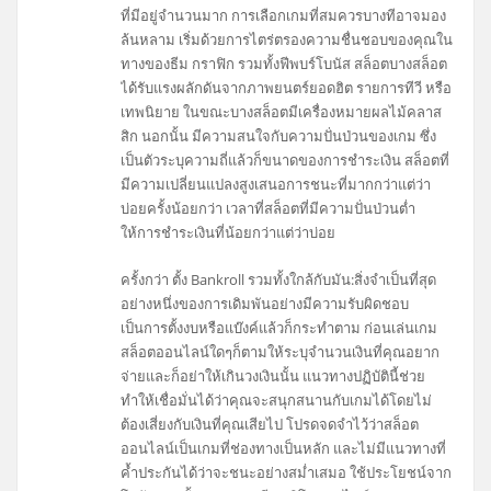
ที่มีอยู่จำนวนมาก การเลือกเกมที่สมควรบางทีอาจมอง
ล้นหลาม เริ่มด้วยการไตร่ตรองความชื่นชอบของคุณใน
ทางของธีม กราฟิก รวมทั้งฟีพบร์โบนัส สล็อตบางสล็อต
ได้รับแรงผลักดันจากภาพยนตร์ยอดฮิต รายการทีวี หรือ
เทพนิยาย ในขณะบางสล็อตมีเครื่องหมายผลไม้คลาส
สิก นอกนั้น มีความสนใจกับความปั่นป่วนของเกม ซึ่ง
เป็นตัวระบุความถี่แล้วก็ขนาดของการชำระเงิน สล็อตที่
มีความเปลี่ยนแปลงสูงเสนอการชนะที่มากกว่าแต่ว่า
บ่อยครั้งน้อยกว่า เวลาที่สล็อตที่มีความปั่นป่วนต่ำ
ให้การชำระเงินที่น้อยกว่าแต่ว่าบ่อย
ครั้งกว่า ตั้ง Bankroll รวมทั้งใกล้กับมัน:สิ่งจำเป็นที่สุด
อย่างหนึ่งของการเดิมพันอย่างมีความรับผิดชอบ
เป็นการตั้งงบหรือแบ๊งค์แล้วก็กระทำตาม ก่อนเล่นเกม
สล็อตออนไลน์ใดๆก็ตามให้ระบุจำนวนเงินที่คุณอยาก
จ่ายและก็อย่าให้เกินวงเงินนั้น แนวทางปฏิบัตินี้ช่วย
ทำให้เชื่อมั่นได้ว่าคุณจะสนุกสนานกับเกมได้โดยไม่
ต้องเสี่ยงกับเงินที่คุณเสียไป โปรดจดจำไว้ว่าสล็อต
ออนไลน์เป็นเกมที่ช่องทางเป็นหลัก และไม่มีแนวทางที่
ค้ำประกันได้ว่าจะชนะอย่างสม่ำเสมอ ใช้ประโยชน์จาก