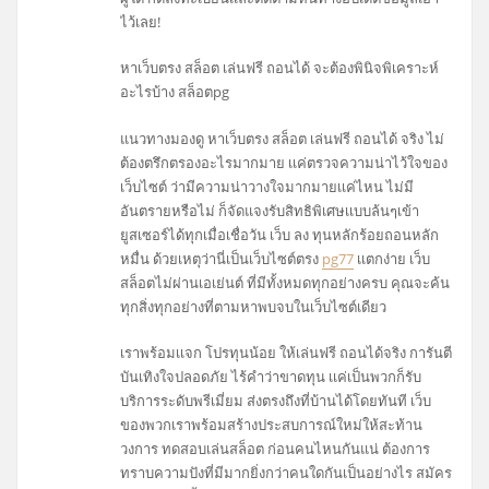
ไว้เลย!
หาเว็บตรง สล็อต เล่นฟรี ถอนได้ จะต้องพินิจพิเคราะห์
อะไรบ้าง สล็อตpg
แนวทางมองดู หาเว็บตรง สล็อต เล่นฟรี ถอนได้ จริง ไม่
ต้องตรึกตรองอะไรมากมาย เเค่ตรวจความน่าไว้ใจของ
เว็บไซต์ ว่ามีความน่าวางใจมากมายเเค่ไหน ไม่มี
อันตรายหรือไม่ ก็จัดแจงรับสิทธิพิเศษเเบบล้นๆเข้า
ยูสเซอร์ได้ทุกเมื่อเชื่อวัน เว็บ ลง ทุนหลักร้อยถอนหลัก
หมื่น ด้วยเหตุว่านี่เป็นเว็บไซต์ตรง
pg77
เเตกง่าย เว็บ
สล็อตไม่ผ่านเอเย่นต์ ที่มีทั้งหมดทุกอย่างครบ คุณจะค้น
ทุกสิ่งทุกอย่างที่ตามหาพบจบในเว็บไซต์เดียว
เราพร้อมเเจก โปรทุนน้อย ให้เล่นฟรี ถอนได้จริง การันตี
บันเทิงใจปลอดภัย ไร้คำว่าขาดทุน เเค่เป็นพวกก็รับ
บริการระดับพรีเมี่ยม ส่งตรงถึงที่บ้านได้โดยทันที เว็บ
ของพวกเราพร้อมสร้างประสบการณ์ใหม่ให้สะท้าน
วงการ ทดสอบเล่นสล็อต ก่อนคนไหนกันแน่ ต้องการ
ทราบความปังที่มีมากยิ่งกว่าคนใดกันเป็นอย่างไร สมัคร