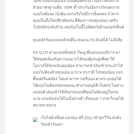
ได้เข้าเล่นก็เป็นอันจำเป็นต้องตรึงใจ เว็บเราให้บริการ
ด้วยมาตรฐานเต็ม 100% ค้ำประกันเงินรางวัลแตกง่าย
แบบไม่ต้องมานั่งลุ้น แจกจริงไม่มีการล็อคผล ถ้าหาก
คุณเป็นมือใหม่ฝึกหัดเล่น ที่ต้องการลงทุนน้อย เเต่รับ
โบนัสปังๆกลับบ้าน เล่นกับเว็บนี้ไม่ผิดหวังล้านเปอร์เซ็นต์
ทุนหลักร้อยถอนหลักหมื่น เล่นเกม PG มีเเต่ได้ ไม่มีเสีย
PG SLOT ค่ายเกมสล็อตเจ้าใหญ่ ที่ออกเเบบบริการ มา
ให้สอดคล้องกับความอยากได้ของผู้เล่นสูงที่สุด ให้
โอกาสให้นักพนันทุนน้อย สามารถทำเงินเข้ากระเป๋าได้
เเบบไม่ต้องล้วงทุนเยอะมาก พวกเรามี โปรทุนน้อย เเจก
ตั้งเเต่เริ่มสมัคร โดยสามารถ กดรับเอง ผ่านระบบออโต้
ได้เเบบไม่ต้องรอคอยคณะทำงานอนุมัติ เว็บตรง ไม่ผ่าน
เอเย่นต์ เล่นแล้วได้เงินง่ายแบบที่คุณไม่ต้องอยู่ในเกม
นาน เเถมยังเล่นได้ไม่มีอย่างต่ำ มีทุนเเค่ 1 บาท ก็เบทได้
สบายหายห่วง
เว็บไซต์ สล็อต แจกทุน ฟรี 2022 เข้าทุกวี่วัน มั่งคั่ง
วันแล้ววันเล่า