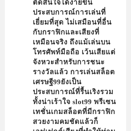
ตัดสินใจได้ง่ายขึ้น
ประสบการณ์การเล่นที่
เยี่ยมที่สุด ไม่เสมือนที่อื่น
กับกราฟิกและเสียงที่
เหมือนจริง ถึงแม้เล่นบน
โทรศัพท์มือถือ เว้นเสียแต่
จังหวะสำหรับการชนะ
รางวัลแล้ว การเล่นสล็อต
เศรษฐี99ยังเป็น
ประสบการณ์ที่รื้นเริงรวม
ทั้งน่าเร้าใจ slot99 พรีเซน
เทชั่นเกมสล็อตที่มีกราฟิก
สวยงามคมชัดแล้วก็