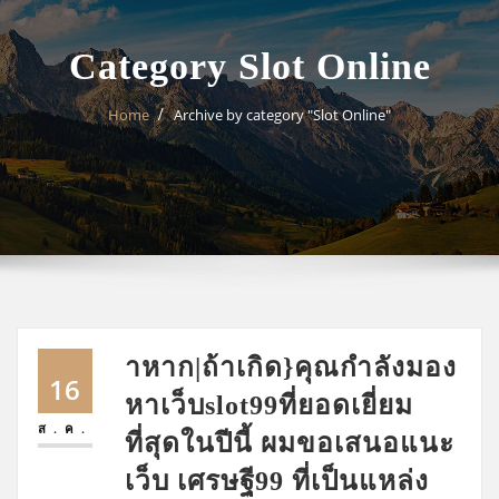
Category Slot Online
Home
Archive by category "Slot Online"
าหาก|ถ้าเกิด}คุณกำลังมอง
16
หาเว็บslot99ที่ยอดเยี่ยม
ส.ค.
ที่สุดในปีนี้ ผมขอเสนอแนะ
เว็บ เศรษฐี99 ที่เป็นแหล่ง