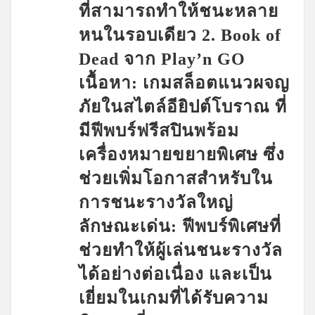
ที่สามารถทำให้ชนะหลาย
หนในรอบเดียว 2. Book of
Dead จาก Play’n GO
เนื้อหา: เกมสล็อตแนวผจญ
ภัยในสไตล์อียิปต์โบราณ ที่
มีฟีพบร์ฟรีสปินพร้อม
เครื่องหมายขยายพิเศษ ซึ่ง
ช่วยเพิ่มโอกาสสำหรับใน
การชนะรางวัลใหญ่
ลักษณะเด่น: ฟีพบร์พิเศษที่
ช่วยทำให้ผู้เล่นชนะรางวัล
ได้อย่างต่อเนื่อง และเป็น
เยี่ยมในเกมที่ได้รับความ