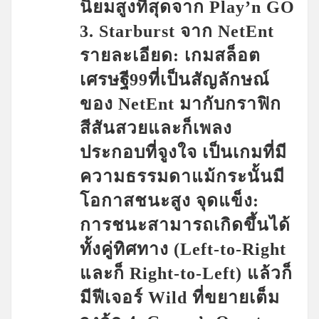
นิยมสูงที่สุดจาก Play’n GO
3. Starburst จาก NetEnt
รายละเอียด: เกมสล็อต
เศรษฐี99ที่เป็นสัญลักษณ์
ของ NetEnt มากับกราฟิก
สีสันสวยและก็เพลง
ประกอบที่จูงใจ เป็นเกมที่มี
ความธรรมดาแม้กระนั้นมี
โอกาสชนะสูง จุดแข็ง:
การชนะสามารถเกิดขึ้นได้
ทั้งคู่ทิศทาง (Left-to-Right
และก็ Right-to-Left) แล้วก็
มีฟีเจอร์ Wild ที่ขยายเต็ม