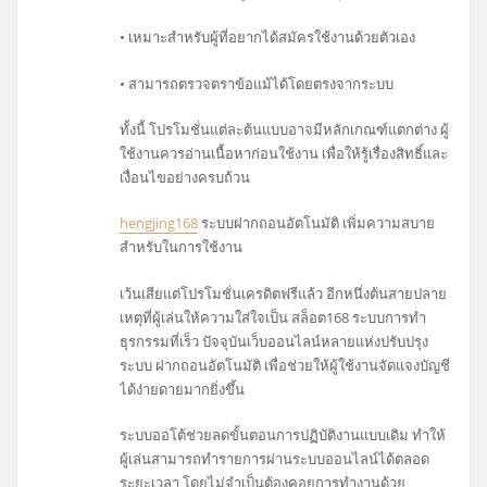
• เหมาะสำหรับผู้ที่อยากได้สมัครใช้งานด้วยตัวเอง
• สามารถตรวจตราข้อแม้ได้โดยตรงจากระบบ
ทั้งนี้ โปรโมชั่นแต่ละต้นแบบอาจมีหลักเกณฑ์แตกต่าง ผู้
ใช้งานควรอ่านเนื้อหาก่อนใช้งาน เพื่อให้รู้เรื่องสิทธิ์และ
เงื่อนไขอย่างครบถ้วน
hengjing168
ระบบฝากถอนอัตโนมัติ เพิ่มความสบาย
สำหรับในการใช้งาน
เว้นเสียแต่โปรโมชั่นเครดิตฟรีแล้ว อีกหนึ่งต้นสายปลาย
เหตุที่ผู้เล่นให้ความใส่ใจเป็น สล็อต168 ระบบการทำ
ธุรกรรมที่เร็ว ปัจจุบันเว็บออนไลน์หลายแห่งปรับปรุง
ระบบ ฝากถอนอัตโนมัติ เพื่อช่วยให้ผู้ใช้งานจัดแจงบัญชี
ได้ง่ายดายมากยิ่งขึ้น
ระบบออโต้ช่วยลดขั้นตอนการปฏิบัติงานแบบเดิม ทำให้
ผู้เล่นสามารถทำรายการผ่านระบบออนไลน์ได้ตลอด
ระยะเวลา โดยไม่จำเป็นต้องคอยการทำงานด้วย