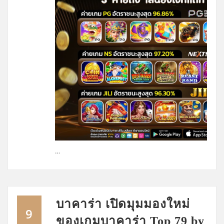
…
บาคาร่า เปิดมุมมองใหม่
9
ของเกมบาคาร่า Top 79 by