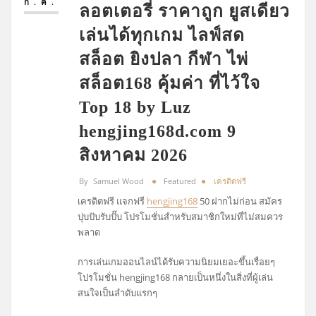
ก.ค.
ลอตเตอรี่ ราคาถูก ยูสเดียว
เล่นได้ทุกเกม ไลฟ์สด
สล็อต ยิงปลา กีฬา ไพ่
สล็อต168 คุ้มค่า ที่ไว้ใจ
Top 18 by Luz
hengjing168d.com 9
สิงหาคม 2026
By
Samuel Wood
Featured
เครดิตฟรี
เครดิตฟรี แจกฟรี
hengjing168
50 ฝากไม่ก่อน สมัคร
ปุบปับรับปั๊บ โปรโมชั่นสำหรับสมาชิกใหม่ที่ไม่สมควร
พลาด
การเล่นเกมออนไลน์ได้รับความนิยมเยอะขึ้นเรื่อยๆ
โปรโมชั่น hengjing168 กลายเป็นหนึ่งในสิ่งที่ผู้เล่น
สนใจเป็นลำดับแรกๆ