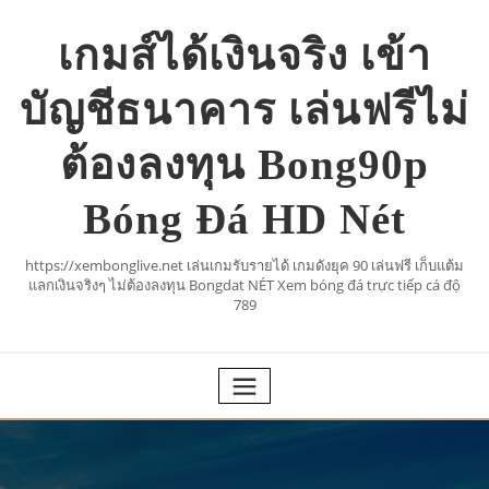
Skip
to
เกมส์ได้เงินจริง เข้า
content
บัญชีธนาคาร เล่นฟรีไม่
ต้องลงทุน Bong90p
Bóng Đá HD Nét
https://xembonglive.net เล่นเกมรับรายได้ เกมดังยุค 90 เล่นฟรี เก็บแต้ม
แลกเงินจริงๆ ไม่ต้องลงทุน Bongdat NÉT Xem bóng đá trực tiếp cá độ
789