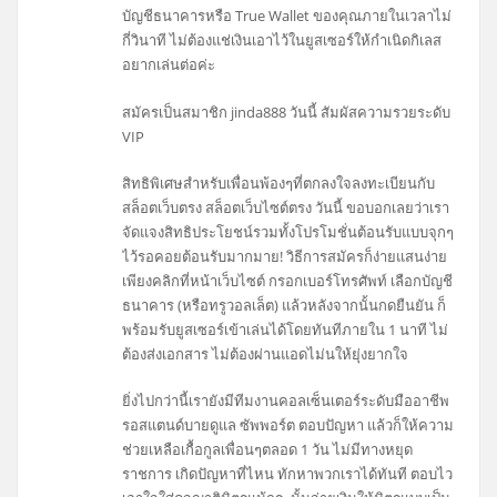
บัญชีธนาคารหรือ True Wallet ของคุณภายในเวลาไม่
กี่วินาที ไม่ต้องแช่เงินเอาไว้ในยูสเซอร์ให้กำเนิดกิเลส
อยากเล่นต่อค่ะ
สมัครเป็นสมาชิก jinda888 วันนี้ สัมผัสความรวยระดับ
VIP
สิทธิพิเศษสำหรับเพื่อนพ้องๆที่ตกลงใจลงทะเบียนกับ
สล็อตเว็บตรง สล็อตเว็บไซต์ตรง วันนี้ ขอบอกเลยว่าเรา
จัดแจงสิทธิประโยชน์รวมทั้งโปรโมชั่นต้อนรับแบบจุกๆ
ไว้รอคอยต้อนรับมากมาย! วิธีการสมัครก็ง่ายแสนง่าย
เพียงคลิกที่หน้าเว็บไซต์ กรอกเบอร์โทรศัพท์ เลือกบัญชี
ธนาคาร (หรือทรูวอลเล็ต) แล้วหลังจากนั้นกดยืนยัน ก็
พร้อมรับยูสเซอร์เข้าเล่นได้โดยทันทีภายใน 1 นาที ไม่
ต้องส่งเอกสาร ไม่ต้องผ่านแอดไม่นให้ยุ่งยากใจ
ยิ่งไปกว่านี้เรายังมีทีมงานคอลเซ็นเตอร์ระดับมืออาชีพ
รอสแตนด์บายดูแล ซัพพอร์ต ตอบปัญหา แล้วก็ให้ความ
ช่วยเหลือเกื้อกูลเพื่อนๆตลอด 1 วัน ไม่มีทางหยุด
ราชการ เกิดปัญหาที่ไหน ทักหาพวกเราได้ทันที ตอบไว