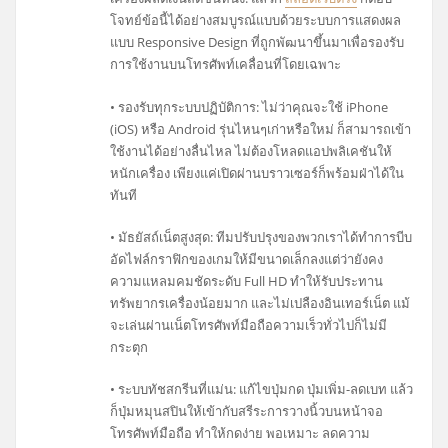
โจทย์ข้อนี้ได้อย่างสมบูรณ์แบบด้วยระบบการแสดงผล
แบบ Responsive Design ที่ถูกพัฒนาขึ้นมาเพื่อรองรับ
การใช้งานบนโทรศัพท์เคลื่อนที่โดยเฉพาะ
• รองรับทุกระบบปฏิบัติการ: ไม่ว่าคุณจะใช้ iPhone
(iOS) หรือ Android รุ่นไหนๆเก่าหรือใหม่ ก็สามารถเข้า
ใช้งานได้อย่างลื่นไหล ไม่ต้องโหลดแอปพลิเคชันให้
หนักเครื่อง เพียงแค่เปิดผ่านบราวเซอร์ก็พร้อมฝ่าได้ใน
ทันที
• มัธยัสถ์เน็ตสูงสุด: ทีมปรับปรุงของพวกเราได้ทำการบีบ
อัดไฟล์กราฟิกของเกมให้มีขนาดเล็กลงแต่ว่ายังคง
ความแหลมคมชัดระดับ Full HD ทำให้รับประทาน
ทรัพยากรเครื่องน้อยมาก และไม่เปลืองอินเทอร์เน็ต แม้
จะเล่นผ่านเน็ตโทรศัพท์มือถือความเร็วทั่วไปก็ไม่มี
กระตุก
• ระบบทัชสกรีนที่แม่น: แก้ไขปุ่มกด ปุ่มเพิ่ม-ลดเบท แล้ว
ก็ปุ่มหมุนสปินให้เข้ากับสรีระการวางนิ้วบนหน้าจอ
โทรศัพท์มือถือ ทำให้กดง่าย พอเหมาะ ลดความ