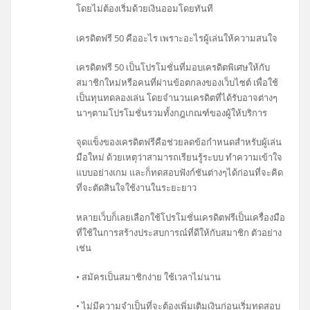
โดยไม่ต้องเริ่มด้วยเงินออมโดยทันที
เครดิตฟรี 50 คืออะไร เพราะอะไรผู้เล่นให้ความสนใจ
เครดิตฟรี 50 เป็นโปรโมชั่นที่มอบเครดิตพิเศษให้กับ
สมาชิกใหม่หรือคนที่ผ่านข้อตกลงของเว็บไซต์ เพื่อใช้
เป็นทุนทดลองเล่น โดยจำนวนเครดิตที่ได้รับอาจต่างๆ
นาๆตามโปรโมชั่นรวมทั้งกฎเกณฑ์ของผู้ให้บริการ
จุดแข็งของเครดิตฟรีคือช่วยลดข้อกำหนดสำหรับผู้เล่น
มือใหม่ ด้วยเหตุว่าสามารถเรียนรู้ระบบ ทำความเข้าใจ
แบบอย่างเกม และก็ทดสอบฟังก์ชันต่างๆได้ก่อนที่จะคิด
ที่จะตัดสินใจใช้งานในระยะยาว
หลายเว็บก็เลยเลือกใช้โปรโมชั่นเครดิตฟรีเป็นเครื่องมือ
ที่ใช้ในการสร้างประสบการณ์ที่ดีให้กับสมาชิก ตัวอย่าง
เช่น
• สมัครเป็นสมาชิกง่าย ใช้เวลาไม่นาน
• ไม่มีความจำเป็นที่จะต้องเพิ่มเติมเงินก่อนเริ่มทดสอบ