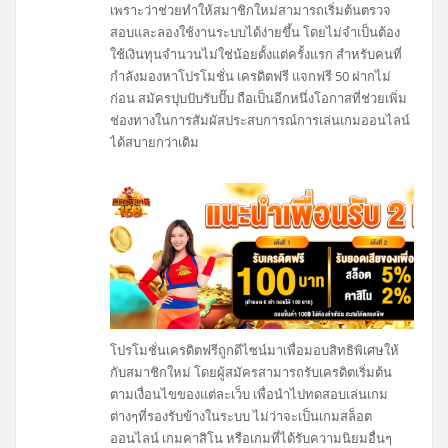
เพราะว่าช่วยทำให้สมาชิกใหม่สามารถเริ่มต้นตรวจ
สอบและลองใช้งานระบบได้ง่ายขึ้น โดยไม่จำเป็นต้อง
ใช้เงินทุนจำนวนไม่ใช่น้อยตั้งแต่ครั้งแรก สำหรับคนที่
กำลังมองหาโปรโมชั่น เครดิตฟรี แจกฟรี 50 ฝากไม่
ก่อน สมัครปุบปับรับปั๊บ ถือเป็นอีกหนึ่งโอกาสที่ช่วยเพิ่ม
ช่องทางในการสัมผัสประสบการณ์การเล่นเกมออนไลน์
ได้สบายกว่าเดิม
โปรโมชั่นเครดิตฟรีถูกดีไซน์มาเพื่อมอบสิทธิพิเศษให้
กับสมาชิกใหม่ โดยผู้สมัครสามารถรับเครดิตเริ่มต้น
ตามเงื่อนไขของแต่ละเว็บ เพื่อนำไปทดสอบเล่นเกม
ต่างๆที่รองรับข้างในระบบ ไม่ว่าจะเป็นเกมสล็อต
ออนไลน์ เกมคาสิโน หรือเกมที่ได้รับความนิยมอื่นๆ