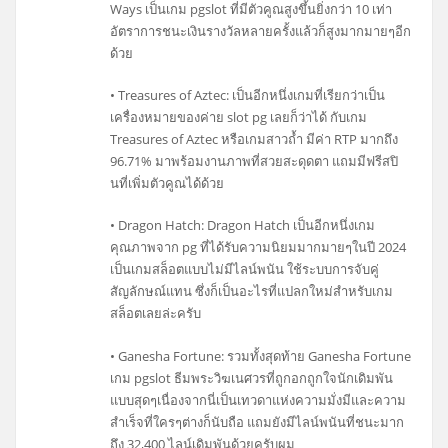
Ways เป็นเกม pgslot ที่มีตัวคูณสูงขึ้นยิ่งกว่า 10 เท่า
อัตราการชนะเงินรางวัลหลายครั้งแล้วก็สูงมากมายๆอีก
ด้วย
• Treasures of Aztec: เป็นอีกหนึ่งเกมที่เรียกว่าเป็น
เครื่องหมายของค่าย slot pg เลยก็ว่าได้ กับเกม
Treasures of Aztec หรือเกมสาวถ้ำ มีค่า RTP มากถึง
96.71% มาพร้อมงานภาพที่สวยสะดุดตา แถมมีฟรีสปิ
นที่เพิ่มตัวคูณได้ด้วย
• Dragon Hatch: Dragon Hatch เป็นอีกหนึ่งเกม
คุณภาพจาก pg ที่ได้รับความนิยมมากมายๆในปี 2024
เป็นเกมสล็อตแบบไม่มีไลน์พนัน ใช้ระบบการจับคู่
สัญลักษณ์แทน ซึ่งก็เป็นอะไรที่แปลกใหม่สำหรับเกม
สล็อตเลยล่ะครับ
• Ganesha Fortune: รวมทั้งสุดท้าย Ganesha Fortune
เกม pgslot ธีมพระวิฆเนศวรที่ถูกอกถูกใจนักเดิมพัน
แบบสุดๆเนื่องจากนี่เป็นเทวดาแห่งความมั่งมีและความ
สำเร็จที่ใครๆต่างก็นับถือ แถมยังมีไลน์พนันที่ชนะมาก
ถึง 32,400 ไลน์เดิมพันด้วยครับผม