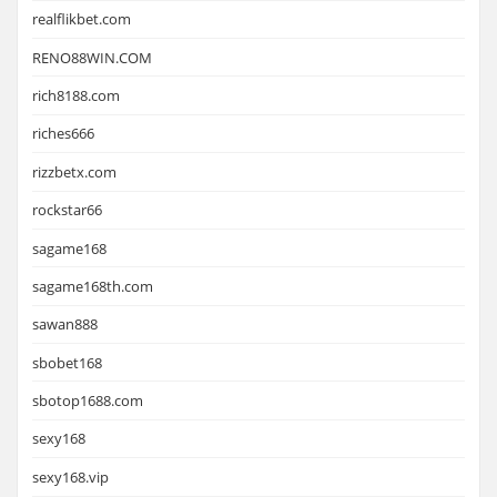
realflikbet.com
RENO88WIN.COM
rich8188.com
riches666
rizzbetx.com
rockstar66
sagame168
sagame168th.com
sawan888
sbobet168
sbotop1688.com
sexy168
sexy168.vip