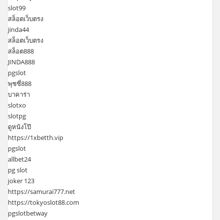
slot99
สล็อตเว็บตรง
jinda44
สล็อตเว็บตรง
สล็อต888
JINDA888
pgslot
พุซซี่888
บาคาร่า
slotxo
slotpg
ดูหนังโป๊
https://1xbetth.vip
pgslot
allbet24
pg slot
joker 123
https://samurai777.net
https://tokyoslot88.com
pgslotbetway