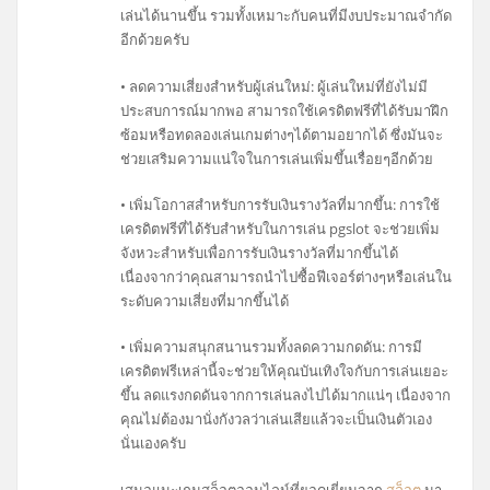
เล่นได้นานขึ้น รวมทั้งเหมาะกับคนที่มีงบประมาณจำกัด
อีกด้วยครับ
• ลดความเสี่ยงสำหรับผู้เล่นใหม่: ผู้เล่นใหม่ที่ยังไม่มี
ประสบการณ์มากพอ สามารถใช้เครดิตฟรีที่ได้รับมาฝึก
ซ้อมหรือทดลองเล่นเกมต่างๆได้ตามอยากได้ ซึ่งมันจะ
ช่วยเสริมความแน่ใจในการเล่นเพิ่มขึ้นเรื่อยๆอีกด้วย
• เพิ่มโอกาสสำหรับการรับเงินรางวัลที่มากขึ้น: การใช้
เครดิตฟรีที่ได้รับสำหรับในการเล่น pgslot จะช่วยเพิ่ม
จังหวะสำหรับเพื่อการรับเงินรางวัลที่มากขึ้นได้
เนื่องจากว่าคุณสามารถนำไปซื้อฟีเจอร์ต่างๆหรือเล่นใน
ระดับความเสี่ยงที่มากขึ้นได้
• เพิ่มความสนุกสนานรวมทั้งลดความกดดัน: การมี
เครดิตฟรีเหล่านี้จะช่วยให้คุณบันเทิงใจกับการเล่นเยอะ
ขึ้น ลดแรงกดดันจากการเล่นลงไปได้มากแน่ๆ เนื่องจาก
คุณไม่ต้องมานั่งกังวลว่าเล่นเสียแล้วจะเป็นเงินตัวเอง
นั่นเองครับ
เสนอแนะเกมสล็อตออนไลน์ที่ยอดเยี่ยมจาก
สล็อต
มา