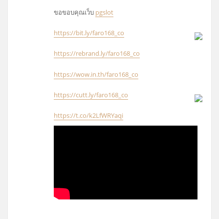
ขอขอบคุณเว็บ
pgslot
https://bit.ly/faro168_co
https://rebrand.ly/faro168_co
https://wow.in.th/faro168_co
https://cutt.ly/faro168_co
https://t.co/k2LfWRYaqi