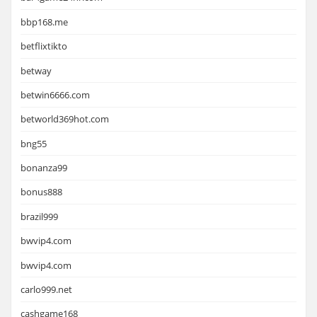
bbp168.me
betflixtikto
betway
betwin6666.com
betworld369hot.com
bng55
bonanza99
bonus888
brazil999
bwvip4.com
bwvip4.com
carlo999.net
cashgame168