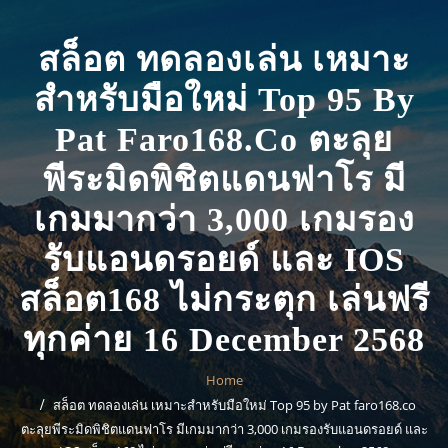
สล็อต ทดลองเล่น เหมาะ
สำหรับมือใหม่ Top 95 By
Pat Faro168.co ตะลุย
พีระมิดพิชิตแดนฟาโร มี
เกมมากว่า 3,000 เกมรอง
รับแอนดรอยด์ และ IOS
สล็อต168 ไม่กระตุก เล่นฟรี
ทุกค่าย 16 December 2568
Home
สล็อต ทดลองเล่น เหมาะสำหรับมือใหม่ Top 95 by Pat faro168.co
ตะลุยพีระมิดพิชิตแดนฟาโร มีเกมมากว่า 3,000 เกมรองรับแอนดรอยด์ และ