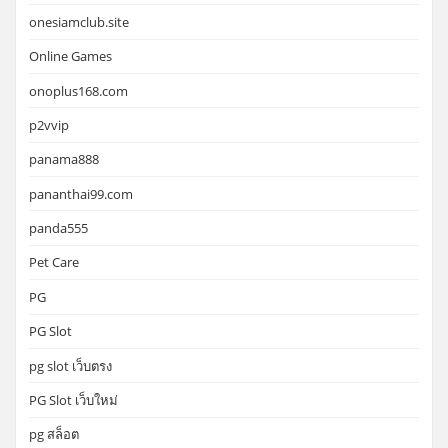
onesiamclub.site
Online Games
onoplus168.com
p2vvip
panama888
pananthai99.com
panda555
Pet Care
PG
PG Slot
pg slot เว็บตรง
PG Slot เว็บใหม่
pg สล็อต