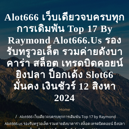
Alot666 เว็บเดียวจบครบทุก
การเดิมพัน Top 17 By
Raymond Alot666.us รอง
รับทรูวอเล็ต รวมค่ายดังบา
คาร่า สล็อต เทรดบิดคอยน์
ยิงปลา ป็อกเด้ง Slot66
มั่นคง เงินชัวร์ 12 สิงหา
2024
Home
Alot666 เว็บเดียวจบครบทุกการเดิมพัน Top 17 by Raymond
Alot666.us รองรับทรูวอเล็ต รวมค่ายดังบาคาร่า สล็อต เทรดบิดคอยน์ ยิงปลา