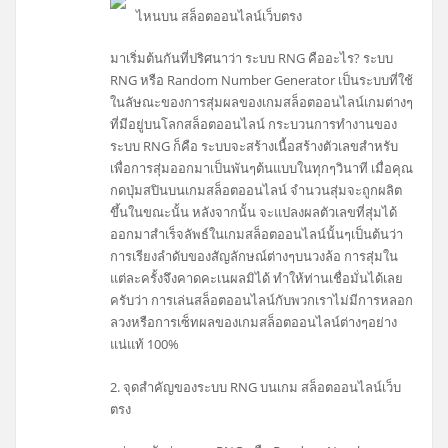
ไหนบน สล็อตออนไลน์เว็บตรง
มาเริ่มต้นกันที่ปริศนาว่า ระบบ RNG คืออะไร? ระบบ
RNG หรือ Random Number Generator เป็นระบบที่ใช้
ในลัษณะของการสุ่มผลของเกมสล็อตออนไลน์เกมต่างๆ
ที่มีอยู่บนโลกสล็อตออนไลน์ กระบวนการทำงานของ
ระบบ RNG ก็คือ ระบบจะสร้างเนื้อสร้างตัวเลขสำหรับ
เพื่อการสุ่มออกมาเป็นพันๆต้นแบบในทุกๆวินาที เมื่อคุณ
กดปุ่มสปินบนเกมสล็อตออนไลน์ จำนวนสุ่มจะถูกผลิต
ขึ้นในขณะนั้น หลังจากนั้น จะแปลงผลตัวเลขที่สุ่มได้
ออกมาสำเร็จลัพธ์ในเกมสล็อตออนไลน์นั้นๆเป็นต้นว่า
การเรียงลำดับของสัญลักษณ์ต่างๆบนวงล้อ การสุ่มใน
แต่ละครั้งจึงคาดคะเนผลมิได้ ทำให้ท่านเชื่อมั่นได้เลย
ครับว่า การเล่นสล็อตออนไลน์กับพวกเราไม่มีการหลอก
ลวงหรือการเซ็ทผลของเกมสล็อตออนไลน์ต่างๆอย่าง
แน่แท้ 100%
2. จุดสำคัญของระบบ RNG บนเกม สล็อตออนไลน์เว็บ
ตรง