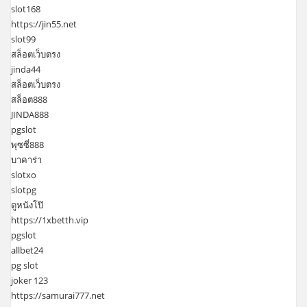
slot168
https://jin55.net
slot99
สล็อตเว็บตรง
jinda44
สล็อตเว็บตรง
สล็อต888
JINDA888
pgslot
พุซซี่888
บาคาร่า
slotxo
slotpg
ดูหนังโป๊
https://1xbetth.vip
pgslot
allbet24
pg slot
joker 123
https://samurai777.net