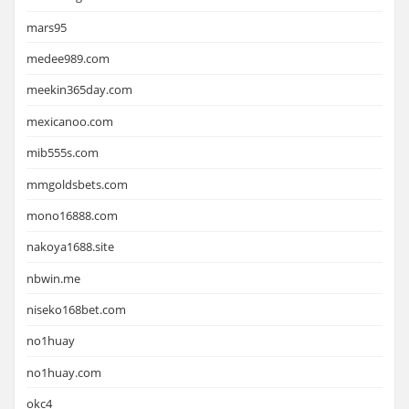
mars95
medee989.com
meekin365day.com
mexicanoo.com
mib555s.com
mmgoldsbets.com
mono16888.com
nakoya1688.site
nbwin.me
niseko168bet.com
no1huay
no1huay.com
okc4