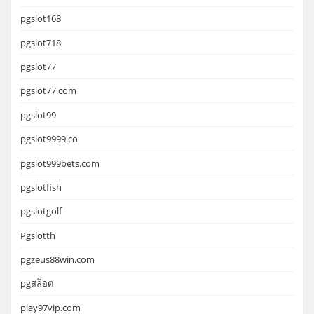
pgslot168
pgslot718
pgslot77
pgslot77.com
pgslot99
pgslot9999.co
pgslot999bets.com
pgslotfish
pgslotgolf
Pgslotth
pgzeus88win.com
pgสล็อต
play97vip.com