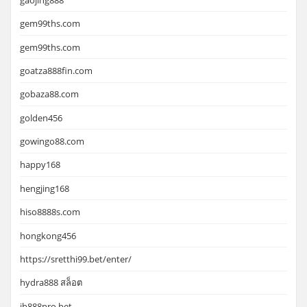
gem99ths.com
gem99ths.com
goatza888fin.com
gobaza88.com
golden456
gowingo88.com
happy168
hengjing168
hiso8888s.com
hongkong456
https://sretthi99.bet/enter/
hydra888 สล็อต
ib888pro.bet