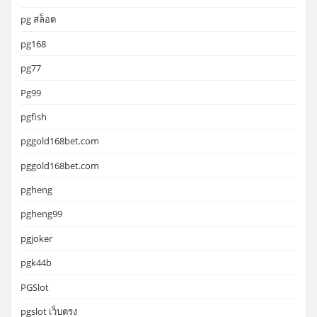
pg สล็อต
pg168
pg77
Pg99
pgfish
pggold168bet.com
pggold168bet.com
pgheng
pgheng99
pgjoker
pgk44b
PGSlot
pgslot เว็บตรง