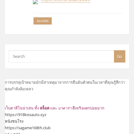
Alot666
Go
การบรรลุเป้าหมายมักมีสาเหตุมาจากการยืนยันตัวตนในเวลาที่คุณรู้สึกว่า
คุณกำลังล้มเหลว
เว็บคาสิโนน่าเล่น ทั้ง
สล็อต
และ
บาคาร่า
ตึงจริงแตกบ่อยมาก
https://918kissauto.xyz
หนังชนโรง
https://sagame168th.club