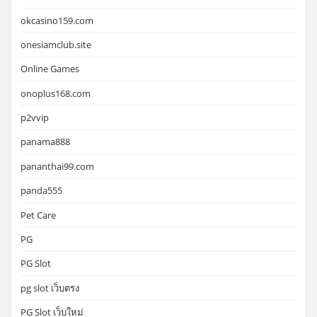
okcasino159.com
onesiamclub.site
Online Games
onoplus168.com
p2vvip
panama888
pananthai99.com
panda555
Pet Care
PG
PG Slot
pg slot เว็บตรง
PG Slot เว็บใหม่