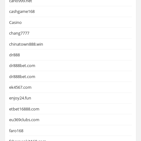
carlo999.net
cashgame168
Casino
chang7777
chinatown888.win
dr888
dr888bet.com
dr888bet.com
ek4567.com
enjoy24.fun
etbet16888.com
eu369clubs.com
faro168