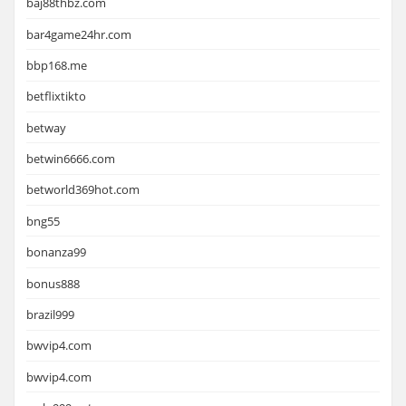
baj88thbz.com
bar4game24hr.com
bbp168.me
betflixtikto
betway
betwin6666.com
betworld369hot.com
bng55
bonanza99
bonus888
brazil999
bwvip4.com
bwvip4.com