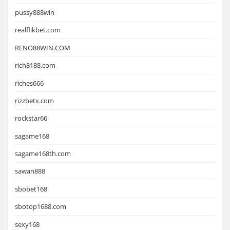
pussy888win
realflikbet.com
RENO88WIN.COM
rich8188.com
riches666
rizzbetx.com
rockstar66
sagame168
sagame168th.com
sawan888
sbobet168
sbotop1688.com
sexy168