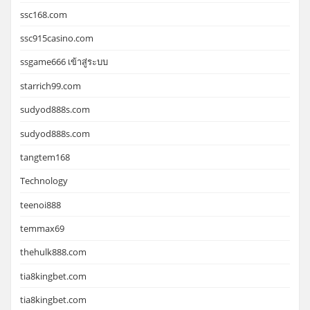
ssc168.com
ssc915casino.com
ssgame666 เข้าสู่ระบบ
starrich99.com
sudyod888s.com
sudyod888s.com
tangtem168
Technology
teenoi888
temmax69
thehulk888.com
tia8kingbet.com
tia8kingbet.com