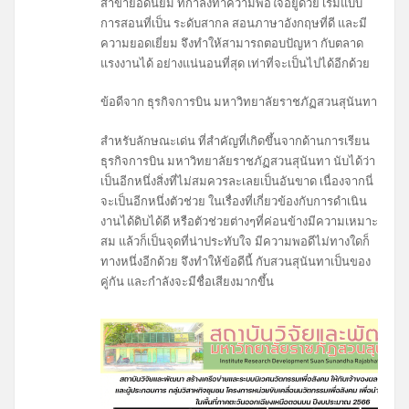
สาขายอดนิยม ที่กำลังทำความพอใจอยู่ด้วย เริ่มแบบ
การสอนที่เป็น ระดับสากล สอนภาษาอังกฤษที่ดี และมี
ความยอดเยี่ยม จึงทำให้สามารถตอบปัญหา กับตลาด
แรงงานได้ อย่างแน่นอนที่สุด เท่าที่จะเป็นไปได้อีกด้วย
ข้อดีจาก ธุรกิจการบิน มหาวิทยาลัยราชภัฏสวนสุนันทา
สำหรับลักษณะเด่น ที่สำคัญที่เกิดขึ้นจากด้านการเรียน
ธุรกิจการบิน มหาวิทยาลัยราชภัฏสวนสุนันทา นับได้ว่า
เป็นอีกหนึ่งสิ่งที่ไม่สมควรละเลยเป็นอันขาด เนื่องจากนี่
จะเป็นอีกหนึ่งตัวช่วย ในเรื่องที่เกี่ยวข้องกับการดำเนิน
งานได้ดิบได้ดี หรือตัวช่วยต่างๆที่ค่อนข้างมีความเหมาะ
สม แล้วก็เป็นจุดที่น่าประทับใจ มีความพอดีไม่ทางใดก็
ทางหนึ่งอีกด้วย จึงทำให้ข้อดีนี้ กับสวนสุนันทาเป็นของ
คู่กัน และกำลังจะมีชื่อเสียงมากขึ้น