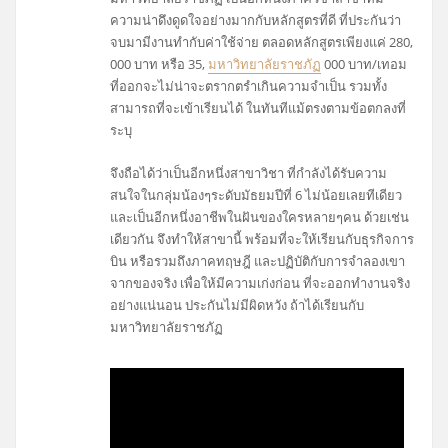
ความน่าดึงดูดใจอย่างมากกับหลักสูตรที่ดี ที่ประกันว่า
จบมามีงานทำกับค่าใช้จ่าย ตลอดหลักสูตรเพียงแค่ 280,
000 บาท หรือ 35,
มหาวิทยาลัยราชภัฏ
000 บาท/เทอม
ที่ออกจะไม่น่าจะตรากตรำเกินความจำเป็น รวมทั้ง
สามารถที่จะเข้าเรียนได้ ในทันทีแม้ตรงตามข้อตกลงที่
ระบุ
จึงถือได้ว่าเป็นอีกหนึ่งสาขาวิชา ที่กำลังได้รับความ
สนใจในกลุ่มน้องๆระดับมัธยมปีที่ 6 ไม่น้อยเลยทีเดียว
และเป็นอีกหนึ่งอาชีพในฝันของใครหลายๆคน ด้วยเช่น
เดียวกัน จึงทำให้สาขานี้ พร้อมที่จะให้เรียนกับธุรกิจการ
บิน หรือรวมถึงภาคทฤษฎี และปฏิบัติกับการจำลองเขา
จากของจริง เพื่อให้มีความเก่งก่อน ที่จะออกทำงานจริง
อย่างแน่นอน ประกันไม่มีผิดหวัง ถ้าได้เรียนกับ
มหาวิทยาลัยราชภัฏ