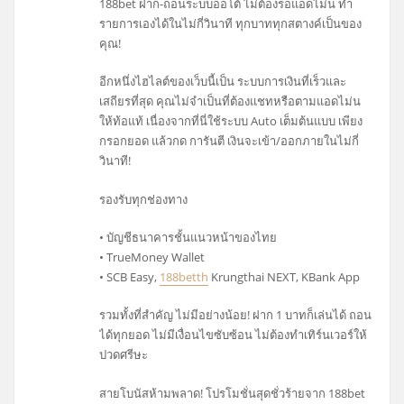
188bet ฝาก-ถอนระบบออโต้ ไม่ต้องรอแอดไม่น ทำ
รายการเองได้ในไม่กี่วินาที ทุกบาททุกสตางค์เป็นของ
คุณ!
อีกหนึ่งไฮไลต์ของเว็บนี้เป็น ระบบการเงินที่เร็วและ
เสถียรที่สุด คุณไม่จำเป็นที่ต้องแชทหรือตามแอดไม่น
ให้ท้อแท้ เนื่องจากที่นี่ใช้ระบบ Auto เต็มต้นแบบ เพียง
กรอกยอด แล้วกด การันตี เงินจะเข้า/ออกภายในไม่กี่
วินาที!
รองรับทุกช่องทาง
• บัญชีธนาคารชั้นแนวหน้าของไทย
• TrueMoney Wallet
• SCB Easy,
188betth
Krungthai NEXT, KBank App
รวมทั้งที่สำคัญ ไม่มีอย่างน้อย! ฝาก 1 บาทก็เล่นได้ ถอน
ได้ทุกยอด ไม่มีเงื่อนไขซับซ้อน ไม่ต้องทำเทิร์นเวอร์ให้
ปวดศรีษะ
สายโบนัสห้ามพลาด! โปรโมชั่นสุดชั่วร้ายจาก 188bet