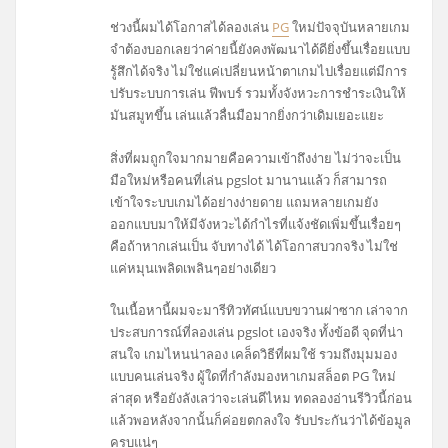
ช่วงนี้ผมได้โอกาสได้ลองเล่น
PG
ใหม่ปัจจุบันหลายเกม
จำต้องบอกเลยว่าค่ายนี้ยังคงพัฒนาได้ดียิ่งขึ้นเรื่อยแบบ
รู้สึกได้จริง ไม่ใช่แค่เปลี่ยนหน้าตาเกมไปเรื่อยแต่มีการ
ปรับระบบการเล่น ฟีพบร์ รวมทั้งจังหวะการชำระเงินให้
มันสมูทขึ้น เล่นแล้วลื่นมือมากยิ่งกว่าเดิมเยอะแยะ
สิ่งที่ผมถูกใจมากมายคือความเข้าถึงง่าย ไม่ว่าจะเป็น
มือใหม่หรือคนที่เล่น pgslot มานานแล้ว ก็สามารถ
เข้าใจระบบเกมได้อย่างง่ายดาย แถมหลายเกมยัง
ออกแบบมาให้มีจังหวะได้กำไรที่แจ้งชัดเพิ่มขึ้นเรื่อยๆ
คือถ้าหากเล่นเป็น จับทางได้ ได้โอกาสบวกจริง ไม่ใช่
แค่หมุนเพลิดเพลินๆอย่างเดียว
ในเนื้อหานี้ผมจะมารีทิวทัศน์แบบขวานผ่าซาก เล่าจาก
ประสบการณ์ที่ลองเล่น pgslot เองจริง ทั้งข้อดี จุดที่น่า
สนใจ เกมไหนน่าลอง เคล็ดวิธีที่ผมใช้ รวมถึงมุมมอง
แบบคนเล่นจริง ผู้ใดที่กำลังมองหาเกมสล็อต PG ใหม่
ล่าสุด หรือยังลังเลว่าจะเล่นดีไหม ทดลองอ่านรีวิวนี้ก่อน
แล้วพอหลังจากนั้นก็ค่อยตกลงใจ รับประกันว่าได้ข้อมูล
ครบแน่ๆ