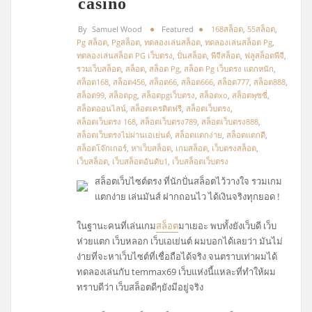
casino
By
Samuel Wood
Featured
168สล็อต
,
55สล็อต
,
Pg สล็อต
,
Pgสล็อต
,
ทดลองเล่นสล็อต
,
ทดลองเล่นสล็อต Pg
,
ทดลองเล่นสล็อต PG เว็บตรง
,
ปั่นสล็อต
,
พีจีสล็อต
,
ฟลูสล็อตพีจี
,
รวมเว็บสล็อต
,
สล็อต
,
สล็อต Pg
,
สล็อต Pg เว็บตรง แตกหนัก
,
สล็อต168
,
สล็อต456
,
สล็อต66
,
สล็อต666
,
สล็อต777
,
สล็อต888
,
สล็อต99
,
สล็อตpg
,
สล็อตpgเว็บตรง
,
สล็อตxo
,
สล็อตพุซซี่
,
สล็อตออนไลน์
,
สล็อตเครดิตฟรี
,
สล็อตเว็บตรง
,
สล็อตเว็บตรง 168
,
สล็อตเว็บตรง789
,
สล็อตเว็บตรง888
,
สล็อตเว็บตรงไม่ผ่านเอเย่นต์
,
สล็อตแตกง่าย
,
สล็อตแตกดี
,
สล็อตโจ๊กเกอร์
,
หาเว็บสล็อต
,
เกมสล็อต
,
เว็บตรงสล็อต
,
เว็บสล็อต
,
เว็บสล็อตอันดับ1
,
เว็บสล็อตเว็บตรง
สล็อตเว็บไซต์ตรง ที่นักปั่นสล็อตไว้วางใจ รวมเกม
แตกง่าย เล่นมันส์ ฝากถอนไว ได้เงินจริงทุกยอด !
ในฐานะคนที่เล่นเกม
สล็อต
มาเยอะ พบทั้งยังเว็บดี เว็บ
ห่วยแตก เว็บหลอก เว็บเอเย่นต์ ผมบอกได้เลยว่า มันไม่
ง่ายที่จะหาเว็บไซต์ที่เชื่อถือได้จริง จนตราบเท่าผมได้
ทดลองเล่นกับ temmax69 เว็บแห่งนี้แหละที่ทำให้ผม
ทราบดีว่า เว็บสล็อตดีๆยังมีอยู่จริง