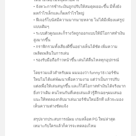
• จังหวะการชำระเงินถูกปรับให้สมดุลเยอะขึ้น มีทั้งยัง
ผลกำไรเล็กและก็ผลกำไรใหญ่
• ฟีเจอร์โบนัสมีความมากมายหลาย ไม่ได้มีเพียงแค่รูป
แบบเดิมๆ
• ระบบตัวคูณและก็รางวัลถูกออกแบบให้มีโอกาสทำเงิน
สูงมากขึ้น
• กราฟิกรวมทั้งเสียงดีขึ้นอย่างเห็นได้ชัด เพิ่มความ
เพลิดเพลินในการเล่น
• รองรับมือถือก้าวหน้าขึ้น เล่นได้ลื่นไหลทุกอุปกรณ์
โดยรวมแล้วสำหรับผม ผมมองว่า funny18 เวอร์ชัน
ใหม่ไม่ได้แค่พัฒนาเพื่อความงาม แต่ว่าเป็นการปรับ
แต่งเพื่อให้เล่นสนุกขึ้น และก็ได้โอกาสทำเงินได้จริงมาก
ยิ่งกว่าเดิม คนไหนกันที่เคยเล่นแล้วรู้สึกเฉยๆผมเสนอ
แนะให้ทดลองกลับมาเล่นเวอร์ชันใหม่อีกที แล้วจะมอง
เห็นความต่างชัดแจ้ง
สรุปจากประสบการณ์ผม เกมสล็อต PG ใหม่ล่าสุด
เหมาะกับใครแล้วก็ควรจะทดลองไหม