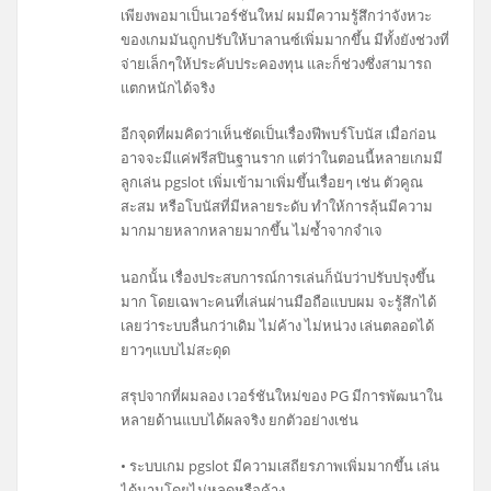
เพียงพอมาเป็นเวอร์ชันใหม่ ผมมีความรู้สึกว่าจังหวะ
ของเกมมันถูกปรับให้บาลานซ์เพิ่มมากขึ้น มีทั้งยังช่วงที่
จ่ายเล็กๆให้ประคับประคองทุน และก็ช่วงซึ่งสามารถ
แตกหนักได้จริง
อีกจุดที่ผมคิดว่าเห็นชัดเป็นเรื่องฟีพบร์โบนัส เมื่อก่อน
อาจจะมีแค่ฟรีสปินฐานราก แต่ว่าในตอนนี้หลายเกมมี
ลูกเล่น pgslot เพิ่มเข้ามาเพิ่มขึ้นเรื่อยๆ เช่น ตัวคูณ
สะสม หรือโบนัสที่มีหลายระดับ ทำให้การลุ้นมีความ
มากมายหลากหลายมากขึ้น ไม่ซ้ำจากจำเจ
นอกนั้น เรื่องประสบการณ์การเล่นก็นับว่าปรับปรุงขึ้น
มาก โดยเฉพาะคนที่เล่นผ่านมือถือแบบผม จะรู้สึกได้
เลยว่าระบบลื่นกว่าเดิม ไม่ค้าง ไม่หน่วง เล่นตลอดได้
ยาวๆแบบไม่สะดุด
สรุปจากที่ผมลอง เวอร์ชันใหม่ของ PG มีการพัฒนาใน
หลายด้านแบบได้ผลจริง ยกตัวอย่างเช่น
• ระบบเกม pgslot มีความเสถียรภาพเพิ่มมากขึ้น เล่น
ได้นานโดยไม่หลุดหรือค้าง