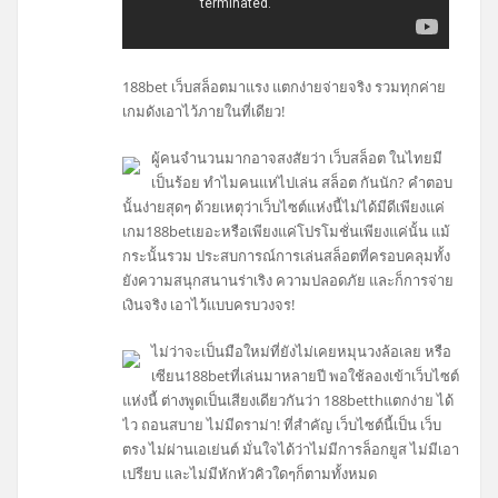
188bet เว็บสล็อตมาแรง แตกง่ายจ่ายจริง รวมทุกค่าย
เกมดังเอาไว้ภายในที่เดียว!
ผู้คนจำนวนมากอาจสงสัยว่า เว็บสล็อต ในไทยมี
เป็นร้อย ทำไมคนแห่ไปเล่น สล็อต กันนัก? คำตอบ
นั้นง่ายสุดๆ ด้วยเหตุว่าเว็บไซต์แห่งนี้ไม่ได้มีดีเพียงแค่
เกม188betเยอะหรือเพียงแค่โปรโมชั่นเพียงแค่นั้น แม้
กระนั้นรวม ประสบการณ์การเล่นสล็อตที่ครอบคลุมทั้ง
ยังความสนุกสนานร่าเริง ความปลอดภัย และก็การจ่าย
เงินจริง เอาไว้แบบครบวงจร!
ไม่ว่าจะเป็นมือใหม่ที่ยังไม่เคยหมุนวงล้อเลย หรือ
เซียน188betที่เล่นมาหลายปี พอใช้ลองเข้าเว็บไซต์
แห่งนี้ ต่างพูดเป็นเสียงเดียวกันว่า 188betthแตกง่าย ได้
ไว ถอนสบาย ไม่มีดราม่า! ที่สำคัญ เว็บไซต์นี้เป็น เว็บ
ตรง ไม่ผ่านเอเย่นต์ มั่นใจได้ว่าไม่มีการล็อกยูส ไม่มีเอา
เปรียบ และไม่มีหักหัวคิวใดๆก็ตามทั้งหมด