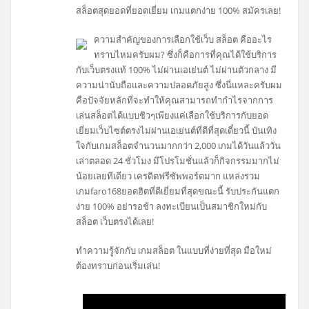
สล็อตสุดยอดที่ยอดเยี่ยม เกมแตกง่าย 100% สมัครเลย!
ความสำคัญของการเลือกใช้เว็บ สล็อต คืออะไร
ทราบไหมครับผม? ซึ่งก็คือการที่คุณได้ใช้บริการ
กับเว็บตรงแท้ 100% ไม่ผ่านเอเย่นต์ ไม่ผ่านตัวกลาง มี
ความน่านับถือและความปลอดภัยสูง ซึ่งนี่แหละครับผม
คือปัจจัยหลักที่จะทำให้คุณสามารถทำกำไรจากการ
เล่นสล็อตได้แบบชิวๆเพียงแค่เลือกใช้บริการกับยอด
เยี่ยมเว็บไซต์ตรงไม่ผ่านเอเย่นต์ที่ดีที่สุดเดี๋ยวนี้ บันเทิง
ใจกับเกมสล็อตจำนวนมากกว่า 2,000 เกมได้วันแล้ววัน
เล่าตลอด 24 ชั่วโมง มีโปรโมชั่นแล้วก็กิจกรรมมากไม่
น้อยเลยทีเดียว เครดิตฟรีซัพพอร์ตมาก แหล่งรวม
เกมfaro168ยอดฮิตที่ดีเยี่ยมที่สุดขณะนี้ รับประกันแตก
ง่าย 100% อย่ารอช้า ลงทะเบียนเป็นสมาชิกใหม่กับ
สล็อต เว็บตรงได้เลย!
ทำความรู้จักกับ เกมสล็อต ในแบบที่ง่ายที่สุด มือใหม่
ต้องทราบก่อนเริ่มเล่น!