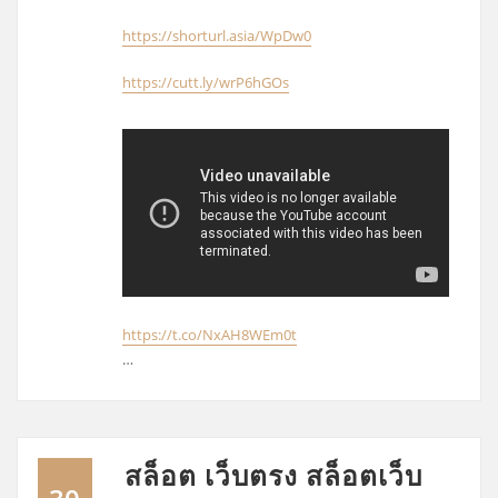
https://shorturl.asia/WpDw0
https://cutt.ly/wrP6hGOs
https://t.co/NxAH8WEm0t
…
สล็อต เว็บตรง สล็อตเว็บ