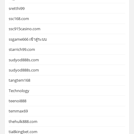
sretthi99
ssc168.com
ssc915casino.com
ssgame666 เข้าสู่ระบบ
starrich99.com
sudyod888s.com
sudyod888s.com
tangtem168
Technology
teenoi888
temmax69
thehulk888.com
tia8kingbet.com