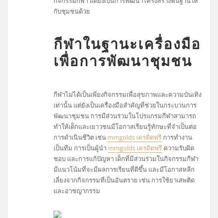
กิจกรรมกีฬา แต่ยังเป็นการพัฒนาโครงสร้างพื้นฐานให้
กับชุมชนด้วย
กีฬาในฐานะเครื่องมือ
เพื่อการพัฒนาชุมชน
กีฬาไม่ได้เป็นเพียงกิจกรรมเพื่อสุขภาพและความบันเทิง
เท่านั้น แต่ยังเป็นเครื่องมือสำคัญที่ช่วยในกระบวนการ
พัฒนาชุมชน การมีส่วนร่วมในโปรแกรมกีฬาสามารถ
ทำให้เด็กและเยาวชนมีโอกาสเรียนรู้ทักษะที่จำเป็นต่อ
การดำเนินชีวิต เช่น
mmgolds เครดิตฟรี
การทำงาน
เป็นทีม การเป็นผู้นำ
mmgolds เครดิตฟรี
ความรับผิด
ชอบ และการแก้ปัญหา เด็กที่มีส่วนร่วมในกิจกรรมกีฬา
มีแนวโน้มที่จะมีผลการเรียนที่ดีขึ้น และมีโอกาสหลีก
เลี่ยงจากกิจกรรมที่เป็นอันตราย เช่น การใช้ยาเสพติด
และอาชญากรรม