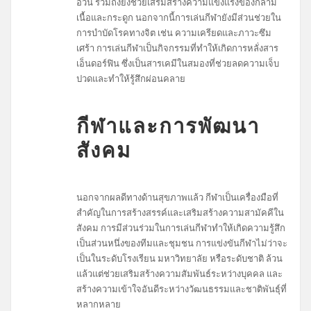
อ้วน รวมถึงยังช่วยเสริมสร้างความแข็งแรงของกล้าม
เนื้อและกระดูก นอกจากนี้การเล่นกีฬายังมีส่วนช่วยใน
การบำบัดโรคทางจิต เช่น ความเครียดและภาวะซึม
เศร้า การเล่นกีฬาเป็นกิจกรรมที่ทำให้เกิดการหลั่งสาร
เอ็นดอร์ฟิน ซึ่งเป็นสารเคมีในสมองที่ช่วยลดความเจ็บ
ปวดและทำให้รู้สึกผ่อนคลาย
กีฬาและการพัฒนา
สังคม
นอกจากผลดีทางด้านสุขภาพแล้ว กีฬาเป็นเครื่องมือที่
สำคัญในการสร้างสรรค์และเสริมสร้างความสามัคคีใน
สังคม การมีส่วนร่วมในการเล่นกีฬาทำให้เกิดความรู้สึก
เป็นส่วนหนึ่งของทีมและชุมชน การแข่งขันกีฬาไม่ว่าจะ
เป็นในระดับโรงเรียน มหาวิทยาลัย หรือระดับชาติ ล้วน
แล้วแต่ช่วยเสริมสร้างความสัมพันธ์ระหว่างบุคคล และ
สร้างความเข้าใจอันดีระหว่างวัฒนธรรมและชาติพันธุ์ที่
หลากหลาย