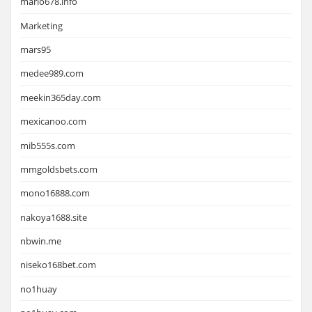
mario678.info
Marketing
mars95
medee989.com
meekin365day.com
mexicanoo.com
mib555s.com
mmgoldsbets.com
mono16888.com
nakoya1688.site
nbwin.me
niseko168bet.com
no1huay