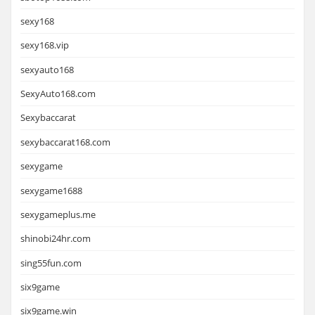
sexy168
sexy168.vip
sexyauto168
SexyAuto168.com
Sexybaccarat
sexybaccarat168.com
sexygame
sexygame1688
sexygameplus.me
shinobi24hr.com
sing55fun.com
six9game
six9game.win