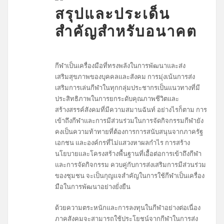
สรุปและประเด็น
สำคัญสำหรับอนาคต
กีฬาเป็นเครื่องมือที่ทรงพลังในการพัฒนาและส่ง
เสริมสุขภาพของบุคคลและสังคม การมุ่งเน้นการส่ง
เสริมการเล่นกีฬาในทุกกลุ่มประชากรเป็นแนวทางที่มี
ประสิทธิภาพในการยกระดับคุณภาพชีวิตและ
สร้างสรรค์สังคมที่มีความสมานฉันท์ อย่างไรก็ตาม การ
เข้าถึงกีฬาและการมีส่วนร่วมในการจัดกิจกรรมกีฬายัง
คงเป็นความท้าทายที่ต้องการการสนับสนุนจากภาครัฐ
เอกชน และองค์กรที่ไม่แสวงหาผลกำไร การสร้าง
นโยบายและโครงสร้างพื้นฐานที่เอื้อต่อการเข้าถึงกีฬา
และการจัดกิจกรรม ควบคู่กับการส่งเสริมการมีส่วนร่วม
ของชุมชน จะเป็นกุญแจสำคัญในการใช้กีฬาเป็นเครื่อง
มือในการพัฒนาอย่างยั่งยืน
ด้วยความตระหนักและการลงทุนในกีฬาอย่างต่อเนื่อง
ภาคสังคมจะสามารถใช้ประโยชน์จากกีฬาในการส่ง