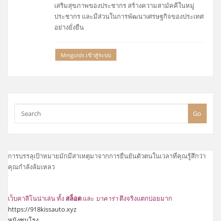
เสริมสุขภาพของประชากร สร้างความสามัคคีในหมู่
ประชากร และมีส่วนในการพัฒนาเศรษฐกิจของประเทศ
อย่างยั่งยืน
Mmgolds เข้าสู่ระบบ
Go
การบรรลุเป้าหมายมักมีสาเหตุมาจากการยืนยันตัวตนในเวลาที่คุณรู้สึกว่า
คุณกำลังล้มเหลว
เว็บคาสิโนน่าเล่น ทั้ง
สล็อต
และ
บาคาร่า
ตึงจริงแตกบ่อยมาก
https://918kissauto.xyz
หนังชนโรง