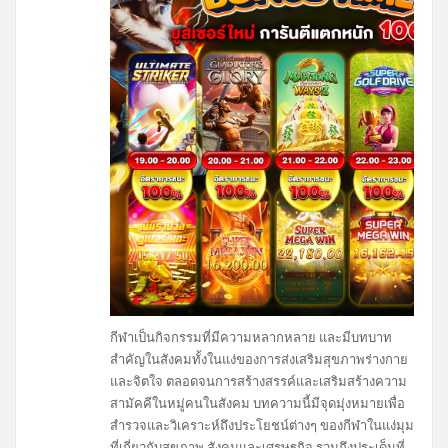
กีฬาเป็นกิจกรรมที่มีความหลากหลาย และมีบทบาท
สำคัญในสังคมทั้งในแง่ของการส่งเสริมสุขภาพร่างกาย
และจิตใจ ตลอดจนการสร้างสรรค์และเสริมสร้างความ
สามัคคีในหมู่คนในสังคม บทความนี้มีจุดมุ่งหมายเพื่อ
สำรวจและวิเคราะห์ถึงประโยชน์ต่างๆ ของกีฬาในแง่มุม
ที่เกี่ยวกับสุขภาพ สังคมและเศรษฐกิจ รวมถึงประเด็นที่