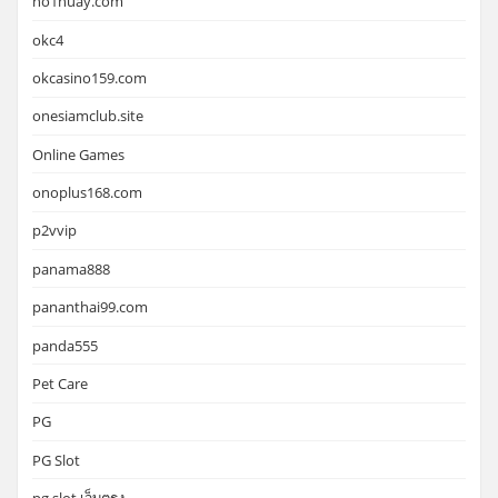
no1huay.com
okc4
okcasino159.com
onesiamclub.site
Online Games
onoplus168.com
p2vvip
panama888
pananthai99.com
panda555
Pet Care
PG
PG Slot