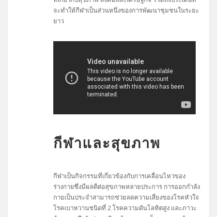
จะทำให้กีฬาเป็นส่วนหนึ่งของการพัฒนาชุมชนในระยะ
ยาว
กีฬาและสุขภาพ
กีฬาเป็นกิจกรรมที่เกี่ยวข้องกับการเคลื่อนไหวของ
ร่างกายซึ่งมีผลดีต่อสุขภาพหลายประการ การออกกำลัง
กายเป็นประจำสามารถช่วยลดความเสี่ยงของโรคหัวใจ
โรคเบาหวานชนิดที่ 2 โรคความดันโลหิตสูง และภาวะ