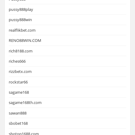
pussy888play
pussy888win
realflikbet.com
RENO88WIN.COM
rich8188.com
riches666
rizzbetx.com
rockstar66
sagame168
sagame168th.com
sawan888
sbobet168
sbotop1688.com