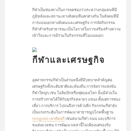
กีฬาเป็นช่องทางในการลดช่องว่างระหว่างกลุ่มคนที่มี
ภูมิหลังและสถานะทางสังคมที่แตกต่างกัน ในสังคมที่มี
การแบ่งแยกทางสังคมและเศรษฐกิจ การจัดกิจกรรม
กีฬาสำหรับสาธารณะเป็นโอกาสในการเสริมสร้างความ
เข้าใจและการมีร่วมในกิจกรรมที่ไม่แบ่งแยก
กีฬาและเศรษฐกิจ
อุตสาหกรรมกีฬาเป็นส่วนหนึ่งที่มีบทบาทสำคัญต่อ
เศรษฐกิจทั้งระดับชาติและท้องถิ่น การจัดการแข่งขัน
กีฬาใหญ่ๆ เช่น โอลิมปิกหรือฟุตบอลโลก นั้นมีส่วนใน
การสร้างรายได้ให้กับธุรกิจหลายๆ แขนง ตั้งแต่การท่อง
เที่ยว การบริการ ไปจนถึงการค้าปลีก กิจกรรมกีฬายัง
เป็นแรงกระตุ้นในการพัฒนาสาธารณูปโภคพื้นฐาน
mmgolds เครดิตฟรี
เช่นสนามกีฬา ถนน และบริการ
ขนส่งมวลชน การพัฒนาเหล่านี้ไม่เพียงแต่รองรับ