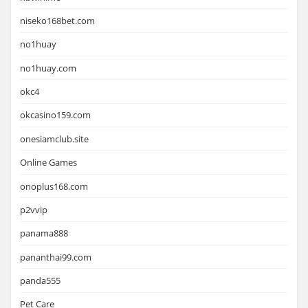
niseko168bet.com
no1huay
no1huay.com
okc4
okcasino159.com
onesiamclub.site
Online Games
onoplus168.com
p2vvip
panama888
pananthai99.com
panda555
Pet Care