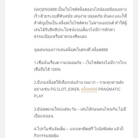
GAOJING888 เป็นเว็บไซต์สล็อตออนไลน์ยอดนิยมอย่าง
เร็ว ด้วยระบบที่ทันสมัย เล่นง่าย ปลอดภัย มั่นคง และก็ที่
สำคัญเป็นเป็น สล็อตเว็บไซต์ตรง ไม่ผ่านเอเย่นต์ ทำให้ผู้
เล่นได้รับสิทธิประโยชน์แบบเต็มๆไม่มีการหักค่า
ธรรมเนียมหรือค่าครองชีพแฝง
จุดเด่นของการเล่นสล็อตเว็บตรงที่ สล็อต888
1.เชื่อมั่นเรื่องความปลอดภัย – เว็บไซต์ตรงไม่มีการโกง
เชื่อถือได้ 100%
2.มีเกมสล็อตให้เลือกเล่นจำนวนมาก – รวมทุกค่ายดัง
อย่างเช่น PG SLOT, JOKER,
สล็อต888
PRAGMATIC
PLAY
3.อัปเดตเกมใหม่แต่ละวัน – เล่นได้ก่อนคนไหนกัน ไม่มี
เบื่อแน่นอน
4.โปรโมชั่นจัดเต็ม – แจกเครดิตฟรี โบนัสพิเศษ แล้วก็
กิจกรรมสุดคุ้ม