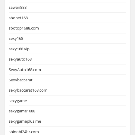
sawan888
sbobet168
sbotop1688.com
sexy168
sexy168.vip
sexyauto168
SexyAuto168.com
Sexybaccarat
sexybaccarat168.com
sexygame
sexygame1688
sexygameplus.me
shinobi24hr.com