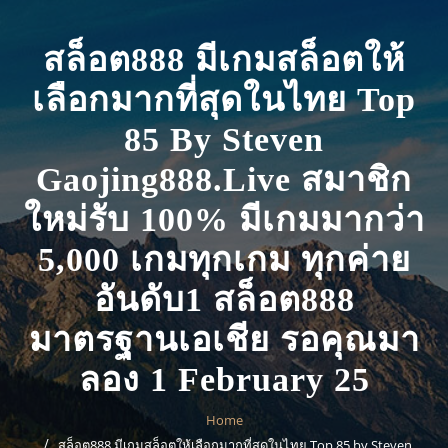
สล็อต888 มีเกมสล็อตให้
เลือกมากที่สุดในไทย Top
85 By Steven
Gaojing888.live สมาชิก
ใหม่รับ 100% มีเกมมากว่า
5,000 เกมทุกเกม ทุกค่าย
อันดับ1 สล็อต888
มาตรฐานเอเชีย รอคุณมา
ลอง 1 February 25
Home
สล็อต888 มีเกมสล็อตให้เลือกมากที่สุดในไทย Top 85 by Steven