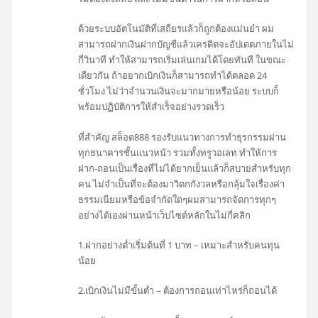
ด้วยระบบอัตโนมัติที่เสถียรแล้วก็ถูกต้องแม่นยำ ผม
สามารถฝากเงินฝากบัญชีแล้วเครดิตจะอัปเดตภายในไม่
กี่วินาที ทำให้สามารถเริ่มเล่นเกมได้โดยทันที ในขณะ
เดียวกัน ถ้าอยากเบิกเงินก็สามารถทำได้ตลอด 24
ชั่วโมง ไม่ว่าจำนวนเงินจะมากมายหรือน้อย ระบบก็
พร้อมปฏิบัติการให้สำเร็จอย่างรวดเร็ว
ที่สำคัญ สล็อต888 รองรับแนวทางการทำธุรกรรมผ่าน
ทุกธนาคารชั้นแนวหน้า รวมทั้งทรูวอเลท ทำให้การ
ฝาก-ถอนเป็นเรื่องที่ไม่ได้ยากเย็นแล้วก็สบายสำหรับทุก
คน ไม่จำเป็นที่จะต้องมาวิตกกังวลหรือกลุ้มใจเรื่องค่า
ธรรมเนียมหรือข้อจำกัดใดๆผมสามารถจัดการทุกๆ
อย่างได้เองผ่านหน้าเว็บไซต์หลักในไม่กี่คลิก
1.ฝากอย่างต่ำเริ่มต้นที่ 1 บาท – เหมาะสำหรับคนทุน
น้อย
2.เบิกเงินไม่มีขั้นต่ำ – ต้องการถอนเท่าไหร่ก็ถอนได้