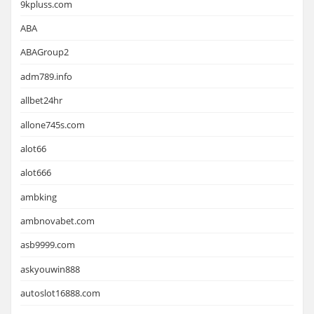
9kpluss.com
ABA
ABAGroup2
adm789.info
allbet24hr
allone745s.com
alot66
alot666
ambking
ambnovabet.com
asb9999.com
askyouwin888
autoslot16888.com