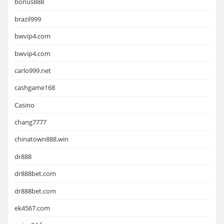
bonus888
brazil999
bwvip4.com
bwvip4.com
carlo999.net
cashgame168
Casino
chang7777
chinatown888.win
dr888
dr888bet.com
dr888bet.com
ek4567.com