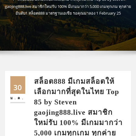
gaojing888.live สมาชิกใหม่รับ 100% มีเกมมากว่า 5,000 เกมทุกเกม ทุกค่าย
อันดับ1 สล็อต888 มาตรฐานเอเชีย รอคุณมาลอง 1 February 25
สล็อต888 มีเกมสล็อตให้
30
เลือกมากที่สุดในไทย Top
ม.ค.
85 by Steven
gaojing888.live สมาชิก
ใหม่รับ 100% มีเกมมากว่า
5,000 เกมทุกเกม ทุกค่าย