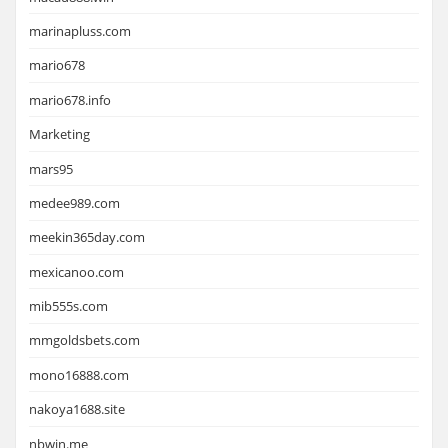
marinapluss.com
mario678
mario678.info
Marketing
mars95
medee989.com
meekin365day.com
mexicanoo.com
mib555s.com
mmgoldsbets.com
mono16888.com
nakoya1688.site
nbwin.me