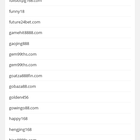
fullslotpg168.com
funny18
future24bet.com
gamehit8888.com
gaojing888
gem99ths.com
gem99ths.com
goatza888fin.com
gobaza88.com
golden456
gowingo88.com
happy168
hengjing168