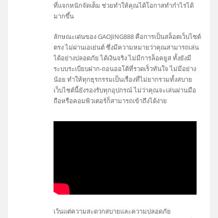
ที่แจกหนักจัดเต็ม ช่วยทำให้คุณได้โอกาสทำกำไรได้
มากขึ้น
ลักษณะเด่นของ GAOJING888 คือการเป็นสล็อตเว็บไซต์
ตรง ไม่ผ่านเอเย่นต์ ซึ่งมีความหมายว่าคุณสามารถเล่น
ได้อย่างปลอดภัย ได้เงินจริง ไม่มีการล็อคยูส ทั้งยังมี
ระบบระเบียบฝาก-ถอนออโต้ที่รวดเร็วทันใจ ไม่มีอย่าง
น้อย ทำให้ทุกธุรกรรมเป็นเรื่องที่ไม่ยากรวมทั้งสบาย
เว็บไซต์นี้ยังรองรับทุกอุปกรณ์ ไม่ว่าคุณจะเล่นผ่านมือ
ถือหรือคอมพิวเตอร์ก็สามารถเข้าถึงได้ง่าย
เว้นแต่ความสะดวกสบายและความปลอดภัย