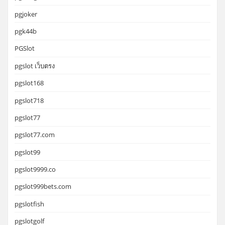
pgjoker
pgk44b
PGSlot
pgslot เว็บตรง
pgslot168
pgslot718
pgslot77
pgslot77.com
pgslot99
pgslot9999.co
pgslot999bets.com
pgslotfish
pgslotgolf