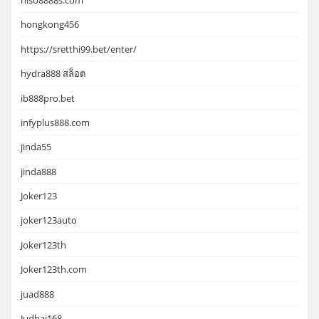
hiso8888s.com
hongkong456
https://sretthi99.bet/enter/
hydra888 สล็อต
ib888pro.bet
infyplus888.com
jinda55
jinda888
Joker123
joker123auto
Joker123th
Joker123th.com
juad888
Judhai168