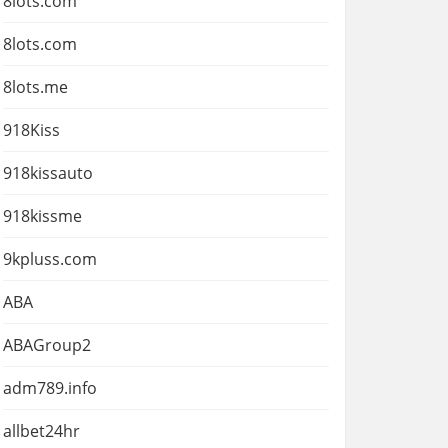
8lots.com
8lots.com
8lots.me
918Kiss
918kissauto
918kissme
9kpluss.com
ABA
ABAGroup2
adm789.info
allbet24hr