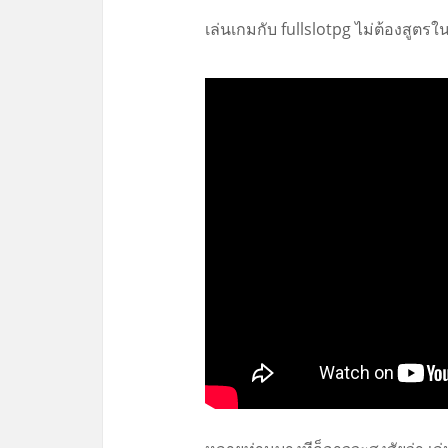
เล่นเกมกับ fullslotpg ไม่ต้องสูตรใ