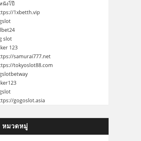
ูหนังโป๊
ttps://1xbetth.vip
gslot
llbet24
g slot
oker 123
ttps://samurai777.net
ttps://tokyoslot88.com
gslotbetway
oker123
gslot
ttps://gogoslot.asia
หมวดหมู่