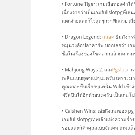
• Fortune Tiger: เกมเสือทองคำได้
เนื่องจากว่าเป็นเกมfullslotpgที่เล
แตกง่ายและก็ไวสุดๆกราฟิกสวย เสียง
• Dragon Legend:
สล็อต
ธีมมังกร
หมุนวงล้อปลาคาร์พ บอกเลยว่า เกม
ชื่อในเรื่องของโชคลากแล้วก็ควา
• Mahjong Ways 2: เกม
Pgslot
ภาค
เพลินแบบสุดๆแน่ๆนะครับ เพราะมาพร
คูณเยอะขึ้นเรื่อยๆแค่นั้น Wild เข้า
ฟรีสปินได้อีกด้วยนะครับ เป็นเ
• Caishen Wins: เอ่ยถึงเกมของ pg
เกมfullslotpgเทพเจ้าแห่งความร่ำร
รอบและก็ตัวคูณแบบจัดเต็ม เกมสล็