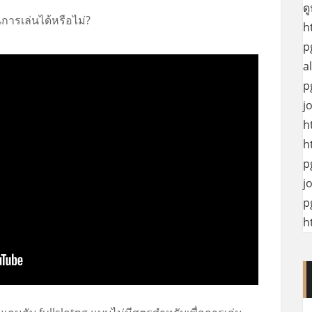
ด
นการเล่นได้หรือไม่?
h
p
a
p
j
h
h
p
j
p
h