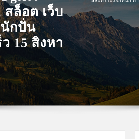
สล็อต เว็บแจกหนัก ทาง
สล็อต เว็บ
ักปั่น
็ว 15 สิงหา