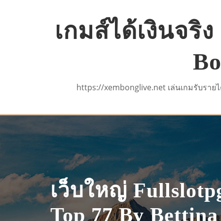
Skip
to
เกมส์ได้เงินจริ
content
Bo
https://xembonglive.net เล่นเกมรับรายได
เว็บใหญ่ Fullslotp
Top 77 By Bettina