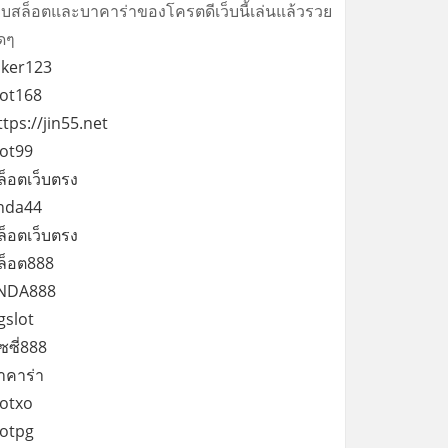
ว็บสล็อตและบาคาร่าของโครตดีเว็บนี้เล่นแล้วรวย
ัดๆ
oker123
lot168
ttps://jin55.net
lot99
ล็อตเว็บตรง
inda44
ล็อตเว็บตรง
ล็อต888
INDA888
gslot
ุซซี่888
าคาร่า
lotxo
lotpg