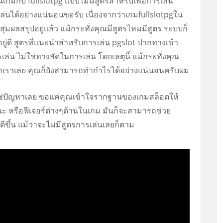
เกมกับ fullslotpg แบบไม่มีสูตรสำหรับเพื่อการเล่น
ล่นได้อย่างแน่นอนขอรับ เนื่องจากว่าเกมfullslotpgใน
่มผลสรุปอยู่แล้ว แม้กระทั่งคุณมีสูตรไหมมีสูตร ระบบก็
อยู่ดี สูตรที่แนะนำสำหรับการเล่น pgslot ปากทางเข้า
น ไม่ใช่ทางลัดในการเล่น โดยเหตุนี้ แม้กระทั่งคุณ
วกเราเลย คุณก็ยังสามารถทำกำไรได้อย่างแน่นอนครับผม
ไม่ใช่ปัญหาเลย ขอแค่คุณเข้าใจรากฐานของเกมสล็อตให้
ชนะ หรือฟีเจอร์ต่างๆด้านในเกม มันก็จะสามารถช่วย
ดีขึ้น แม้ว่าจะไม่มีสูตรการเล่นเลยก็ตาม