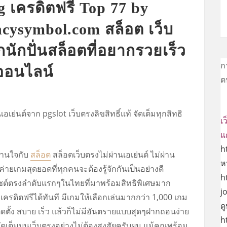
pg เครดิตฟรี Top 77 by
ancysymbol.com สล็อต เว็บ
นักปั่นสล็อตที่อยากรวยเร็ว
ก
นออนไลน์
ต
อเย่นต์จาก pgslot เว็บตรงลิขสิทธิ์แท้ จัดเต็มทุกสิทธิ
เ
แ
h
บานใจกับ
สล็อต
สล็อตเว็บตรงไม่ผ่านเอเย่นต์ ไม่ผ่าน
ห
ค่ายเกมสุดยอดที่ทุกคนจะต้องรู้จักกันเป็นอย่างดี
h
บไซต์ตรงลำดับแรกๆในไทยที่มาพร้อมสิทธิพิเศษมาก
j
เครดิตฟรีได้ทันที มีเกมให้เลือกเล่นมากกว่า 1,000 เกม
ด
ดตั้ง สบาย เร็ว แล้วก็ไม่มีอันตรายแบบสุดๆฝากถอนง่าย
h
ัดเต็มบนเว็บตรงอย่างไม่ต้องสงสัยครับผม แม้คุณพร้อม