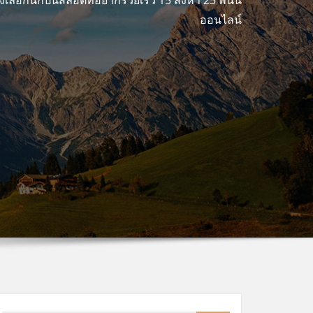
เลือกนักปั่นสล็อตที่อยากรวยเร็ว 15 สิงหา 25 พนัน
ออนไลน์