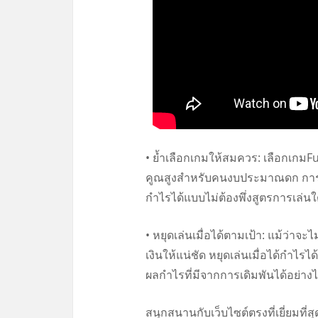
• ย้ำเลือกเกมให้สมควร: เลือกเก
คูณสูงสำหรับคนงบประมาณดก การเ
กำไรได้แบบไม่ต้องพึ่งสูตรการเล่นใ
• หยุดเล่นเมื่อได้ตามเป้า: แม้ว่า
เงินให้แน่ชัด หยุดเล่นเมื่อได้กำไร
ผลกำไรที่มีจากการเดิมพันได้อย่างไ
สนุกสนานกับเว็บไซต์ตรงที่เยี่ยมที