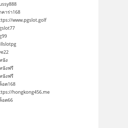
ussy888
าคาร่า168
ttps://www.pgslot.golf
gslot77
g99
ullslotpg
ive22
ูหนัง
ูหนังฟรี
ูหนังฟรี
ล็อต168
ttps://hongkong456.me
ล็อต66