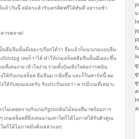
p
แล้ววันนี้ สมัครแล้วรับเครดิตฟรีได้ทันที อย่ารอช้า
บ
h
p
่สมควรพลาด!
p
f
ป็นธีมจีนนั้นมีเยอะๆเรียกได้ว่า ธีมแล้วก็แนวเกมแบบจีน
l
lslotpg เลยก็ว่าได้ ทำให้เกมสล็อตธีมจีนนั้นมีเยอะขึ้น
ด
มที่เล่นง่าย เข้าใจง่าย รวมทั้งบันเทิงใจต่อการพนัน
ด
จให้กับเกมสล็อต ธีมจีนมากยิ่งขึ้น และก็ในพาร์ทนี้ ผม
ด
ใจให้กับคุณเองครับ รับประกันเลยว่า ควรมีเกมที่เหมาะ
ส
h
ส
ีใครไม่เคยทราบกับเกมPgslotต้นไม้ทองที่มาพร้อมการ
เกมสล็อตที่ยิ่งเล่นนานเท่าใดก็ได้โอกาสได้รับตัวคูณ
ื่อใดก็ได้โอกาสมั่งคั่งเหลวแน่ๆ