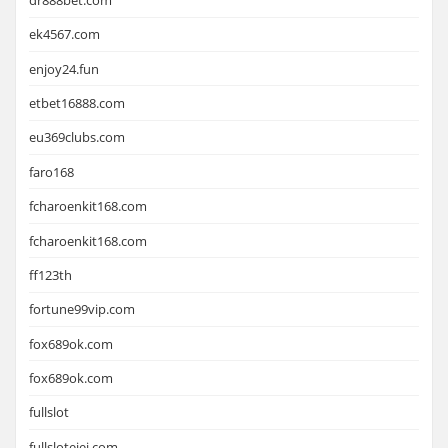
ek4567.com
enjoy24.fun
etbet16888.com
eu369clubs.com
faro168
fcharoenkit168.com
fcharoenkit168.com
ff123th
fortune99vip.com
fox689ok.com
fox689ok.com
fullslot
fullsloteiei.com