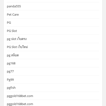
panda555
Pet Care
PG
PG Slot
pg slot เว็บตรง
PG Slot เว็บใหม่
pg สล็อต
pg168
pg77
Pg99
pgfish
pggold168bet.com
pggold168bet.com