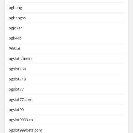
pgheng
pgheng99
pgjoker
pgk44b
PGSlot
pgslot เว็บตรง
pgslot168
pgslot718
pgslot77
pgslot77.com
pgslot99
pgslot9999.co
pgslot999bets.com