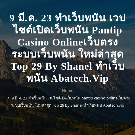
9 มี.ค. 23 ทำเว็บพนัน เวป
ไซต์เปิดเว็บพนัน Pantip
Casino Onlineเว็บตรง
ระบบเว็บพนัน ใหม่ล่าสุด
Top 29 By Shanel ทำเว็บ
พนัน Abatech.vip
Home
9 มี.ค. 23 ทำเว็บพนัน เวปไซต์เปิดเว็บพนัน pantip casino onlineเว็บตรง
ระบบเว็บพนัน ใหม่ล่าสุด Top 29 by Shanel ทำเว็บพนัน Abatech.vip