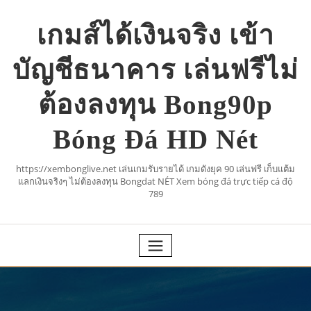
Skip
to
เกมส์ได้เงินจริง เข้า
content
บัญชีธนาคาร เล่นฟรีไม่
ต้องลงทุน Bong90p
Bóng Đá HD Nét
https://xembonglive.net เล่นเกมรับรายได้ เกมดังยุค 90 เล่นฟรี เก็บแต้ม
แลกเงินจริงๆ ไม่ต้องลงทุน Bongdat NÉT Xem bóng đá trực tiếp cá độ
789