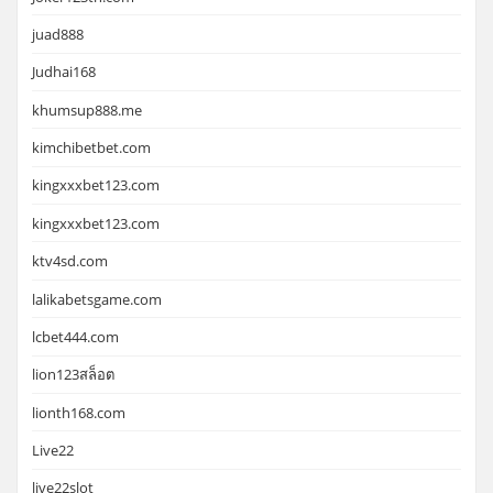
juad888
Judhai168
khumsup888.me
kimchibetbet.com
kingxxxbet123.com
kingxxxbet123.com
ktv4sd.com
lalikabetsgame.com
lcbet444.com
lion123สล็อต
lionth168.com
Live22
live22slot