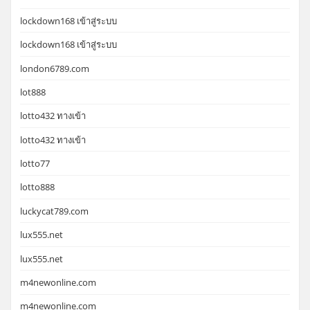
lockdown168 เข้าสู่ระบบ
lockdown168 เข้าสู่ระบบ
london6789.com
lot888
lotto432 ทางเข้า
lotto432 ทางเข้า
lotto77
lotto888
luckycat789.com
lux555.net
lux555.net
m4newonline.com
m4newonline.com