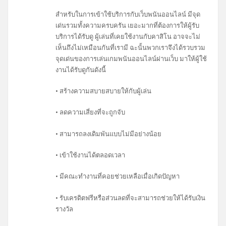
สำหรับในการเข้าใช้บริการกับเว็บพนันออนไลน์ มีจุด
เด่นรวมทั้งความครบครัน เยอะมากที่ต้องการให้ผู้รับ
บริการได้รับดู ผู้เล่นที่เคยใช้งานกับคาสิโน อาจจะไม่
เห็นถึงไม่เหมือนกันที่เรามี ฉะนั้นพวกเราจึงได้รวบรวม
จุดเด่นของการเล่นเกมพนันออนไลน์ผ่านเว็บ มาให้ผู้ใช้
งานได้รับดูกันดังนี้
• สร้างความสบายสบายให้กับผู้เล่น
• ลดความเสี่ยงที่จะถูกจับ
• สามารถลงเดิมพันแบบไม่มีอย่างน้อย
• เข้าใช้งานได้ตลอดเวลา
• มีคณะทำงานที่คอยช่วยเหลือเมื่อเกิดปัญหา
• รับเครดิตฟรีหรือส่วนลดที่จะสามารถช่วยให้ได้รับเงิน
รางวัล