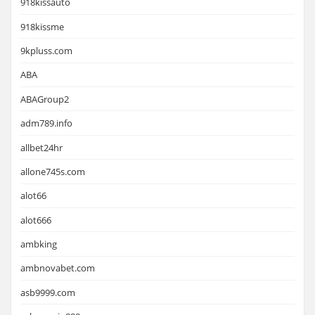
918kissauto
918kissme
9kpluss.com
ABA
ABAGroup2
adm789.info
allbet24hr
allone745s.com
alot66
alot666
ambking
ambnovabet.com
asb9999.com