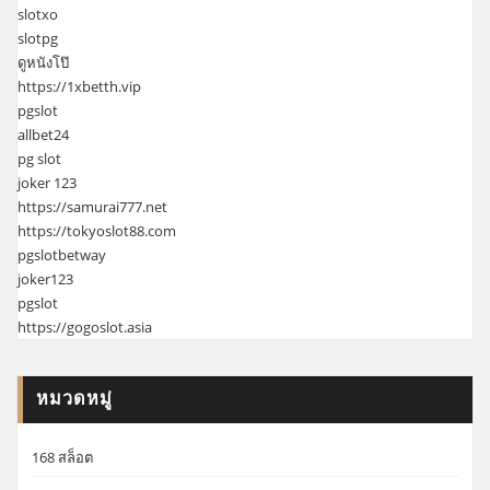
slotxo
slotpg
ดูหนังโป๊
https://1xbetth.vip
pgslot
allbet24
pg slot
joker 123
https://samurai777.net
https://tokyoslot88.com
pgslotbetway
joker123
pgslot
https://gogoslot.asia
หมวดหมู่
168 สล็อต