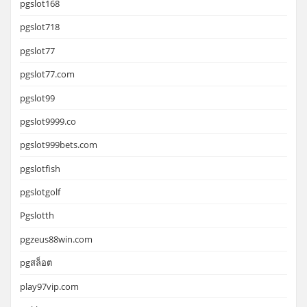
pgslot168
pgslot718
pgslot77
pgslot77.com
pgslot99
pgslot9999.co
pgslot999bets.com
pgslotfish
pgslotgolf
Pgslotth
pgzeus88win.com
pgสล็อต
play97vip.com