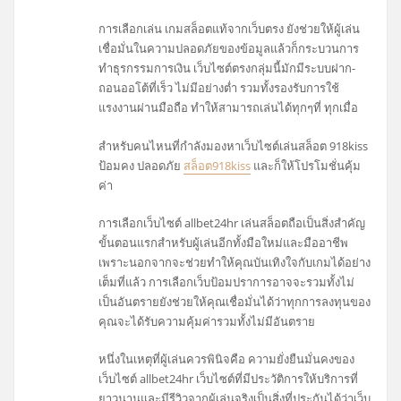
การเลือกเล่น เกมสล็อตแท้จากเว็บตรง ยังช่วยให้ผู้เล่น
เชื่อมั่นในความปลอดภัยของข้อมูลแล้วก็กระบวนการ
ทำธุรกรรมการเงิน เว็บไซต์ตรงกลุ่มนี้มักมีระบบฝาก-
ถอนออโต้ที่เร็ว ไม่มีอย่างต่ำ รวมทั้งรองรับการใช้
แรงงานผ่านมือถือ ทำให้สามารถเล่นได้ทุกๆที่ ทุกเมื่อ
สำหรับคนไหนที่กำลังมองหาเว็บไซต์เล่นสล็อต 918kiss
ป้อมคง ปลอดภัย
สล็อต918kiss
และก็ให้โปรโมชั่นคุ้ม
ค่า
การเลือกเว็บไซต์ allbet24hr เล่นสล็อตถือเป็นสิ่งสำคัญ
ขั้นตอนแรกสำหรับผู้เล่นอีกทั้งมือใหม่และมืออาชีพ
เพราะนอกจากจะช่วยทำให้คุณบันเทิงใจกับเกมได้อย่าง
เต็มที่แล้ว การเลือกเว็บป้อมปราการอาจจะรวมทั้งไม่
เป็นอันตรายยังช่วยให้คุณเชื่อมั่นได้ว่าทุกการลงทุนของ
คุณจะได้รับความคุ้มค่ารวมทั้งไม่มีอันตราย
หนึ่งในเหตุที่ผู้เล่นควรพินิจคือ ความยั่งยืนมั่นคงของ
เว็บไซต์ allbet24hr เว็บไซต์ที่มีประวัติการให้บริการที่
ยาวนานและมีรีวิวจากผู้เล่นจริงเป็นสิ่งที่ประกันได้ว่าเว็บ