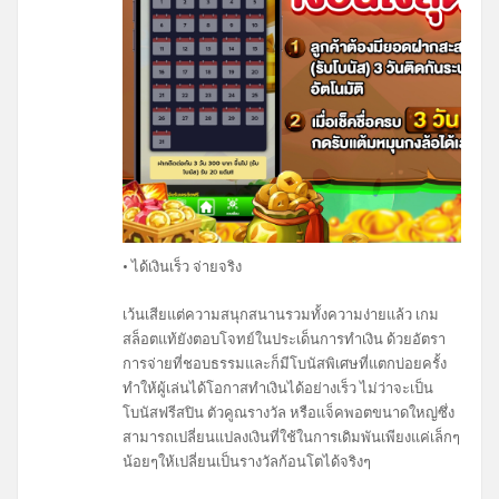
• ได้เงินเร็ว จ่ายจริง
เว้นเสียแต่ความสนุกสนานรวมทั้งความง่ายแล้ว เกม
สล็อตแท้ยังตอบโจทย์ในประเด็นการทำเงิน ด้วยอัตรา
การจ่ายที่ชอบธรรมและก็มีโบนัสพิเศษที่แตกบ่อยครั้ง
ทำให้ผู้เล่นได้โอกาสทำเงินได้อย่างเร็ว ไม่ว่าจะเป็น
โบนัสฟรีสปิน ตัวคูณรางวัล หรือแจ็คพอตขนาดใหญ่ซึ่ง
สามารถเปลี่ยนแปลงเงินที่ใช้ในการเดิมพันเพียงแค่เล็กๆ
น้อยๆให้เปลี่ยนเป็นรางวัลก้อนโตได้จริงๆ