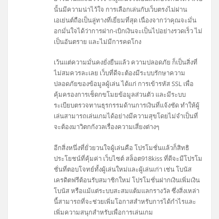
นั้นมีความน่าไว้ใจ การเลือกเล่นกับเว็บตรงไม่ผ่าน
เอเย่นต์ถือเป็นลู่ทางที่เยี่ยมที่สุด เนื่องจากว่าคุณจะมั่น
อกมั่นใจได้ว่าการฝาก-เบิกเงินจะเป็นไปอย่างรวดเร็ว ไม่
เป็นอันตราย และไม่มีการคดโกง
เว้นแต่ความมั่นคงยั่งยืนแล้ว ความปลอดภัย ก็เป็นสิ่งที่
ไม่สมควรละเลย เว็บที่ดีจะต้องมีระบบรักษาความ
ปลอดภัยของข้อมูลผู้เล่น ได้แก่ การเข้ารหัส SSL เพื่อ
คุ้มครองการเช็ดกขโมยข้อมูลส่วนตัว และมีระบบ
ระเบียบตรวจทานธุรกรรมด้านการเงินที่แจ้งชัด ทำให้ผู้
เล่นสามารถเล่นเกมได้อย่างมีความสุขโดยไม่จำเป็นที่
จะต้องมาวิตกกังวลเรื่องความเสี่ยงต่างๆ
อีกสิ่งหนึ่งที่ยั่วยวนใจผู้เล่นคือ โปรโมชั่นแล้วก็สิทธิ
ประโยชน์ที่คุ้มค่า เว็บไซต์ สล็อต918kiss ที่ดีจะมีโปรโม
ชั่นที่ตอบโจทย์ทั้งผู้เล่นใหม่และผู้เล่นเก่า เช่น โบนัส
เครดิตฟรีต้อนรับสมาชิกใหม่ โปรโมชั่นฝากเงินเพิ่มเงิน
โบนัส หรือแม้แต่ระบบสะสมแต้มแลกรางวัล ซึ่งสิ่งเหล่า
นี้สามารถที่จะช่วยเพิ่มโอกาสสำหรับการได้กำไรและ
เพิ่มความสนุกสำหรับเพื่อการเล่นเกม