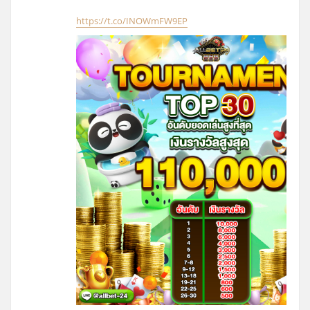
https://t.co/INOWmFW9EP