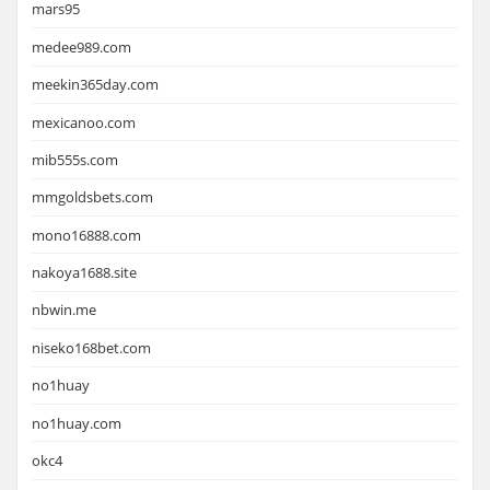
mars95
medee989.com
meekin365day.com
mexicanoo.com
mib555s.com
mmgoldsbets.com
mono16888.com
nakoya1688.site
nbwin.me
niseko168bet.com
no1huay
no1huay.com
okc4