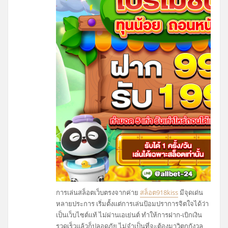
การเล่นสล็อตเว็บตรงจากค่าย
สล็อต918kiss
มีจุดเด่น
หลายประการ เริ่มตั้งแต่การเล่นป้อมปราการจิตใจได้ว่า
เป็นเว็บไซต์แท้ ไม่ผ่านเอเย่นต์ ทำให้การฝาก-เบิกเงิน
รวดเร็วแล้วก็ปลอดภัย ไม่จำเป็นที่จะต้องมาวิตกกังวล