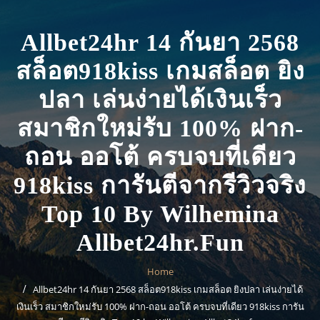
Allbet24hr 14 กันยา 2568
สล็อต918kiss เกมสล็อต ยิง
ปลา เล่นง่ายได้เงินเร็ว
สมาชิกใหม่รับ 100% ฝาก-
ถอน ออโต้ ครบจบที่เดียว
918kiss การันตีจากรีวิวจริง
Top 10 By Wilhemina
Allbet24hr.fun
Home
Allbet24hr 14 กันยา 2568 สล็อต918kiss เกมสล็อต ยิงปลา เล่นง่ายได้
เงินเร็ว สมาชิกใหม่รับ 100% ฝาก-ถอน ออโต้ ครบจบที่เดียว 918kiss การัน