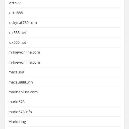
lotto77
lotto888
luckycat789.com
lux555.net
lux555.net
m4newonline.com
m4newonline.com
macau69
macau888.win
marinapluss.com
mario678
mario678.info
Marketing