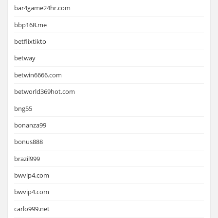
bar4game24hr.com
bbp168.me
betflixtikto
betway
betwin6666.com
betworld369hot.com
bng55
bonanza99
bonus888
brazil999
bwvip4.com
bwvip4.com
carlo999.net