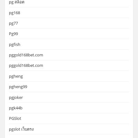
pg สล็อต
pg168
pg77
Pg99
pgfish
pggold168bet.com
pggold168bet.com
pgheng
pgheng99
pgjoker
pgk44b
PGSlot
pgslot เว็บตรง