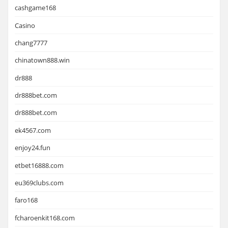
cashgame168
Casino
chang7777
chinatown888.win
dr888
dr888bet.com
dr888bet.com
ek4567.com
enjoy24.fun
etbet16888.com
eu369clubs.com
faro168
fcharoenkit168.com