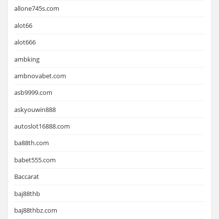
allone745s.com
alot66
alot666
ambking
ambnovabet.com
asb9999.com
askyouwin888
autoslot16888.com
ba88th.com
babet555.com
Baccarat
baj88thb
baj88thbz.com