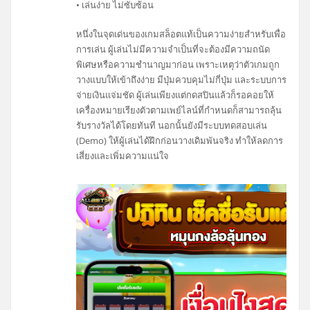
• เล่นง่าย ไม่ซับซ้อน
หนึ่งในจุดเด่นของเกมสล็อตแท้เป็นความง่ายสำหรับเพื่อ
การเล่น ผู้เล่นไม่มีความจำเป็นที่จะต้องมีความถนัด
พิเศษหรือความชำนาญมาก่อน เพราะเหตุว่าตัวเกมถูก
วางแบบให้เข้าถึงง่าย มีปุ่มควบคุมไม่กี่ปุ่ม และระบบการ
จ่ายเงินแจ่มชัด ผู้เล่นเพียงแต่กดสปินแล้วก็รอคอยให้
เครื่องหมายเรียงตัวตามเพย์ไลน์ที่กำหนดก็สามารถลุ้น
รับรางวัลได้โดยทันที นอกนั้นยังมีระบบทดสอบเล่น
(Demo) ให้ผู้เล่นได้ฝึกก่อนวางเดิมพันจริง ทำให้ลดการ
เสี่ยงและเพิ่มความแน่ใจ