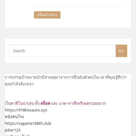
สล็อต918kiss
Go
การบรรลุเป้าหมายมักมีสาเหตุมาจากการยืนยันตัวตนในเวลาที่คุณรู้สึกว่า
คุณกำลังล้มเหลว
เว็บคาสิโนน่าเล่น ทั้ง
สล็อต
และ
บาคาร่า
ตึงจริงแตกบ่อยมาก
https://918kissauto.xyz
หนังชนโรง
https://sagame168th.club
joker123