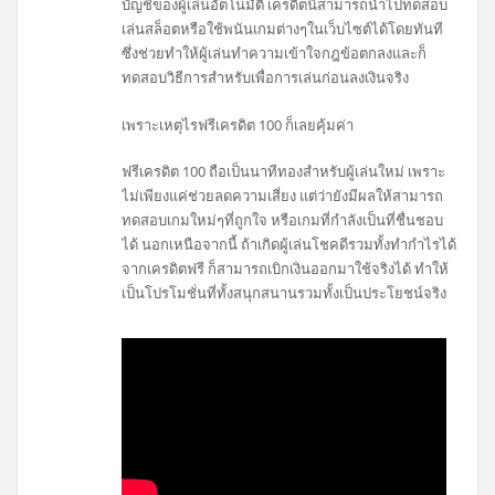
บัญชีของผู้เล่นอัตโนมัติ เครดิตนี้สามารถนำไปทดสอบ
เล่นสล็อตหรือใช้พนันเกมต่างๆในเว็บไซต์ได้โดยทันที
ซึ่งช่วยทำให้ผู้เล่นทำความเข้าใจกฎข้อตกลงและก็
ทดสอบวิธีการสำหรับเพื่อการเล่นก่อนลงเงินจริง
เพราะเหตุไรฟรีเครดิต 100 ก็เลยคุ้มค่า
ฟรีเครดิต 100 ถือเป็นนาทีทองสำหรับผู้เล่นใหม่ เพราะ
ไม่เพียงแค่ช่วยลดความเสี่ยง แต่ว่ายังมีผลให้สามารถ
ทดสอบเกมใหม่ๆที่ถูกใจ หรือเกมที่กำลังเป็นที่ชื่นชอบ
ได้ นอกเหนือจากนี้ ถ้าเกิดผู้เล่นโชคดีรวมทั้งทำกำไรได้
จากเครดิตฟรี ก็สามารถเบิกเงินออกมาใช้จริงได้ ทำให้
เป็นโปรโมชั่นที่ทั้งสนุกสนานรวมทั้งเป็นประโยชน์จริง