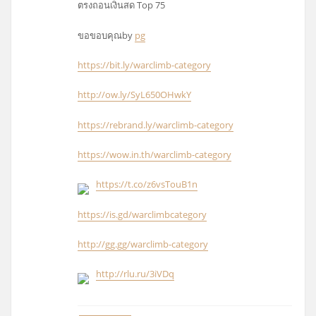
ตรงถอนเงินสด Top 75
ขอขอบคุณby
pg
https://bit.ly/warclimb-category
http://ow.ly/SyL650OHwkY
https://rebrand.ly/warclimb-category
https://wow.in.th/warclimb-category
https://t.co/z6vsTouB1n
https://is.gd/warclimbcategory
http://gg.gg/warclimb-category
http://rlu.ru/3iVDq