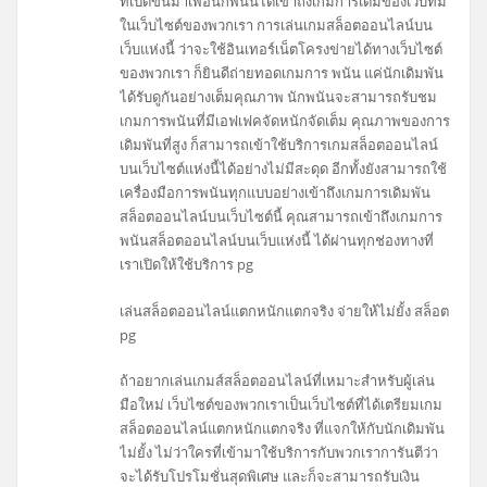
ที่เปิดขึ้นมาเพื่อนักพนันได้เข้าถึงเกมการเดิมของเว็บที่มี
ในเว็บไซต์ของพวกเรา การเล่นเกมสล็อตออนไลน์บน
เว็บแห่งนี้ ว่าจะใช้อินเทอร์เน็ตโครงข่ายได้ทางเว็บไซต์
ของพวกเรา ก็ยินดีถ่ายทอดเกมการ พนัน แค่นักเดิมพัน
ได้รับดูกันอย่างเต็มคุณภาพ นักพนันจะสามารถรับชม
เกมการพนันที่มีเอฟเฟคจัดหนักจัดเต็ม คุณภาพของการ
เดิมพันที่สูง ก็สามารถเข้าใช้บริการเกมสล็อตออนไลน์
บนเว็บไซต์แห่งนี้ได้อย่างไม่มีสะดุด อีกทั้งยังสามารถใช้
เครื่องมือการพนันทุกแบบอย่างเข้าถึงเกมการเดิมพัน
สล็อตออนไลน์บนเว็บไซต์นี้ คุณสามารถเข้าถึงเกมการ
พนันสล็อตออนไลน์บนเว็บแห่งนี้ ได้ผ่านทุกช่องทางที่
เราเปิดให้ใช้บริการ pg
เล่นสล็อตออนไลน์แตกหนักแตกจริง จ่ายให้ไม่ยั้ง สล็อต
pg
ถ้าอยากเล่นเกมส์สล็อตออนไลน์ที่เหมาะสำหรับผู้เล่น
มือใหม่ เว็บไซต์ของพวกเราเป็นเว็บไซต์ที่ได้เตรียมเกม
สล็อตออนไลน์แตกหนักแตกจริง ที่แจกให้กับนักเดิมพัน
ไม่ยั้ง ไม่ว่าใครที่เข้ามาใช้บริการกับพวกเราการันตีว่า
จะได้รับโปรโมชั่นสุดพิเศษ และก็จะสามารถรับเงิน