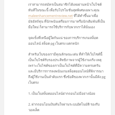
เราสามารถสมัครเป็นสมาชิกได้เลยผ่านหน้าเว็บไซต์
ทันทีในขณะนี้ เพื่อรับโปรโมชั่นสุดพิเศษเฉพาะคุณ
maleenhancementreview.net
ที่ได้ทำขึ้นมาเพื่อ
มัธยัสถ์ทุน ที่นักพนันเตรียมการมาหรือนักเดิมพันที่เป็น
มือใหม่ ก็สามารถใช้บริการกับพวกเราได้นั่นเอง
จุดแข็งที่เหนือผู้ใดกันแน่ ของการบริการเกมสล็อต
ออนไลน์ สล็อต pg เว็บตรง แตกหนัก
สำหรับเว็บของเรามีคุณลักษณะเด่น ที่ทำให้เว็บไซต์นี้
เป็นเว็บไซต์รับรองประสิทธิภาพจากผู้ใช้งานจริง เหตุ
เพราะเว็บไซต์ของเราเป็นเว็บไซต์ที่มีความครบครัน
และมีบริการการลงพนันเกมสล็อตออนไลน์ที่พิจารณา
ถึงผู้ใช้งานเป็นลำดับแรก ซึ่งข้อดีของพวกเรานั้นมีดัง pg
เว็บตรง
1. เป็นเว็บสล็อตออนไลน์ฝากถอนไม่มีอย่างน้อย
2. ฝากถอนโอนเงินทันใจผ่านระบบอัตโนมัติ รองรับ
วอลเล็ต