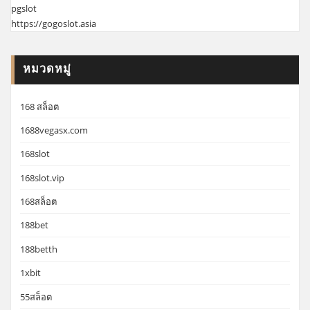
pgslot
https://gogoslot.asia
หมวดหมู่
168 สล็อต
1688vegasx.com
168slot
168slot.vip
168สล็อต
188bet
188betth
1xbit
55สล็อต