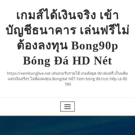
Skip
to
เกมส์ได้เงินจริง เข้า
content
บัญชีธนาคาร เล่นฟรีไม่
ต้องลงทุน Bong90p
Bóng Đá HD Nét
https://xembonglive.net เล่นเกมรับรายได้ เกมดังยุค 90 เล่นฟรี เก็บแต้ม
แลกเงินจริงๆ ไม่ต้องลงทุน Bongdat NÉT Xem bóng đá trực tiếp cá độ
789