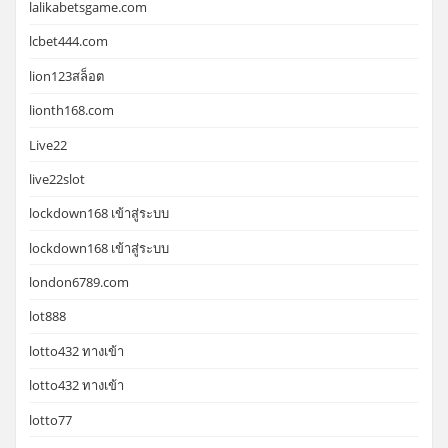
lalikabetsgame.com
lcbet444.com
lion123สล็อต
lionth168.com
Live22
live22slot
lockdown168 เข้าสู่ระบบ
lockdown168 เข้าสู่ระบบ
london6789.com
lot888
lotto432 ทางเข้า
lotto432 ทางเข้า
lotto77