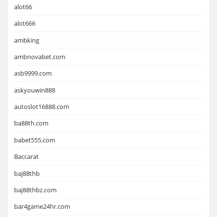
alot66
alot666
ambking
ambnovabet.com
asb9999.com
askyouwin888
autoslot16888.com
ba88th.com
babet555.com
Baccarat
baj88thb
baj88thbz.com
bar4game24hr.com