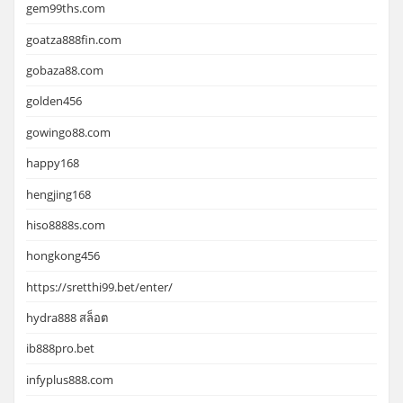
gem99ths.com
goatza888fin.com
gobaza88.com
golden456
gowingo88.com
happy168
hengjing168
hiso8888s.com
hongkong456
https://sretthi99.bet/enter/
hydra888 สล็อต
ib888pro.bet
infyplus888.com