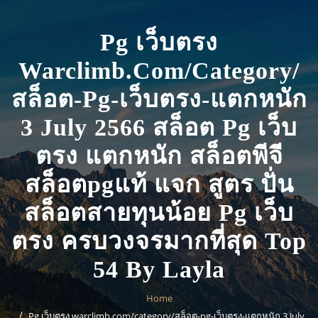
Pg เว็บตรง
Warclimb.com/category/
สล็อต-Pg-เว็บตรง-แตกหนัก
3 July 2566 สล็อต Pg เว็บ
ตรง แตกหนัก สล็อตพีจี
สล็อตpgแท้ แจก สูตร ปั่น
สล็อตสายทุนน้อย Pg เว็บ
ตรง ครบวงจรมากที่สุด Top
54 By Layla
Home
Pg เว็บตรง warclimb.com/category/สล็อต-pg-เว็บตรง-แตกหนัก 3 July