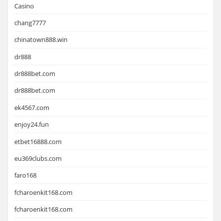
Casino
chang7777
chinatown888.win
dr888
dr888bet.com
dr888bet.com
ek4567.com
enjoy24.fun
etbet16888.com
eu369clubs.com
faro168
fcharoenkit168.com
fcharoenkit168.com