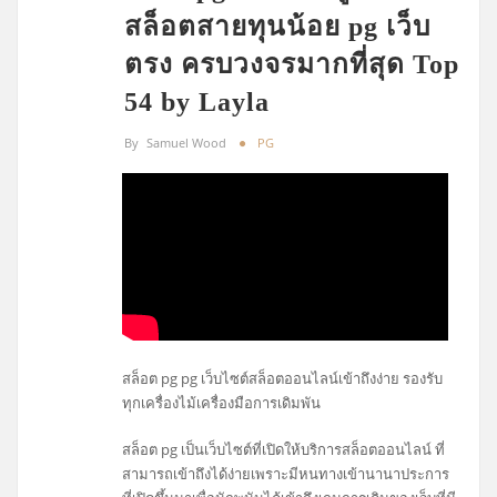
สล็อตสายทุนน้อย pg เว็บ
ตรง ครบวงจรมากที่สุด Top
54 by Layla
By
Samuel Wood
PG
สล็อต pg pg เว็บไซต์สล็อตออนไลน์เข้าถึงง่าย รองรับ
ทุกเครื่องไม้เครื่องมือการเดิมพัน
สล็อต pg เป็นเว็บไซต์ที่เปิดให้บริการสล็อตออนไลน์ ที่
สามารถเข้าถึงได้ง่ายเพราะมีหนทางเข้านานาประการ