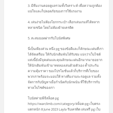
3. มีทีมงานคอยดูแลรวมทั้งวิเคราะห์ เพื่อความถูกต้อง
แน่ใจและก็ปลอดภัยของการใช้แรงงาน
4. เล่นง่ายไม่ต้องโยกกระเป๋า เลือกเล่นเกมส์ได้หลาก
หลายชนิด โดยไม่ต้องย้ายเครดิต
5. สะสมยอดฝากรับโบนัสพิเศษ
นี่เป็นเพียงส่วน หนึ่ง pg ของข้อดีและก็ลักษณะเด่นที่เรา
ได้จัดเตรียม ให้กับนักเดิมพันได้รับชม แน่ๆว่าเว็บไซต์
แห่งนี้ยังมีจุดเด่นและคุณลักษณะเด่นอีกมากมายอยาก
ให้นักเดิมพันเข้ามาทดลองเล่นด้วยตัวเอง ค้ำประกัน
ความคุ้มราคา ของโปรโมชั่นแล้วก็บริการที่เว็บของ
พวกเราพร้อมจะมอบให้ ทางทีมงานจะรอดูแล รวมทั้ง
จัดการกับปัญหาเมื่อกำเนิดกับนักพนัน ที่ใช้บริการกับ
ทางเว็บไซต์ของเรา
โบนัสค่ายพีจีสล็อต pg
https://warclimb.com/category/สล็อต-pg-เว็บตรง-
แตกหนัก 8 June 2023 Layla รับเครดิต เล่นฟรี pg เว็บ