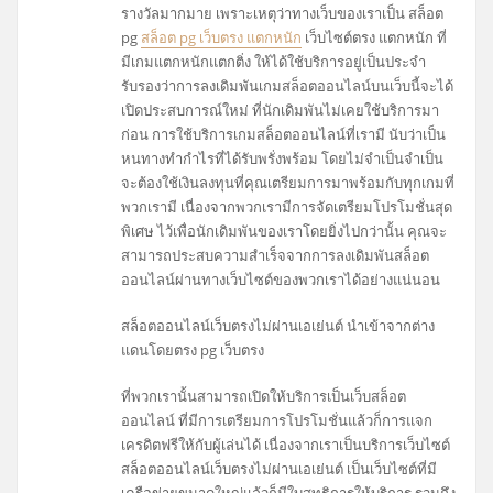
รางวัลมากมาย เพราะเหตุว่าทางเว็บของเราเป็น สล็อต
pg
สล็อต pg เว็บตรง แตกหนัก
เว็บไซต์ตรง แตกหนัก ที่
มีเกมแตกหนักแตกติ่ง ให้ได้ใช้บริการอยู่เป็นประจำ
รับรองว่าการลงเดิมพันเกมสล็อตออนไลน์บนเว็บนี้จะได้
เปิดประสบการณ์ใหม่ ที่นักเดิมพันไม่เคยใช้บริการมา
ก่อน การใช้บริการเกมสล็อตออนไลน์ที่เรามี นับว่าเป็น
หนทางทำกำไรที่ได้รับพรั่งพร้อม โดยไม่จำเป็นจำเป็น
จะต้องใช้เงินลงทุนที่คุณเตรียมการมาพร้อมกับทุกเกมที่
พวกเรามี เนื่องจากพวกเรามีการจัดเตรียมโปรโมชั่นสุด
พิเศษ ไว้เพื่อนักเดิมพันของเราโดยยิ่งไปกว่านั้น คุณจะ
สามารถประสบความสำเร็จจากการลงเดิมพันสล็อต
ออนไลน์ผ่านทางเว็บไซต์ของพวกเราได้อย่างแน่นอน
สล็อตออนไลน์เว็บตรงไม่ผ่านเอเย่นต์ นำเข้าจากต่าง
แดนโดยตรง pg เว็บตรง
ที่พวกเรานั้นสามารถเปิดให้บริการเป็นเว็บสล็อต
ออนไลน์ ที่มีการเตรียมการโปรโมชั่นแล้วก็การแจก
เครดิตฟรีให้กับผู้เล่นได้ เนื่องจากเราเป็นบริการเว็บไซต์
สล็อตออนไลน์เว็บตรงไม่ผ่านเอเย่นต์ เป็นเว็บไซต์ที่มี