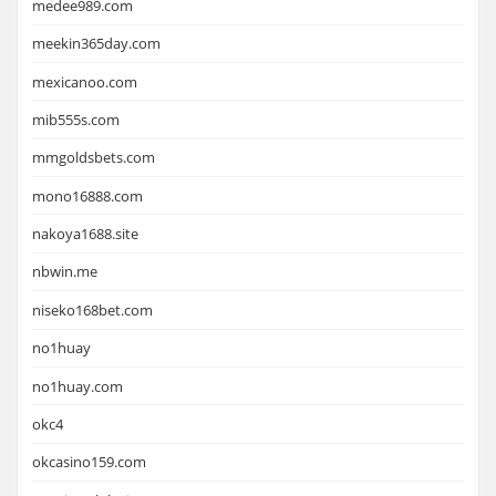
medee989.com
meekin365day.com
mexicanoo.com
mib555s.com
mmgoldsbets.com
mono16888.com
nakoya1688.site
nbwin.me
niseko168bet.com
no1huay
no1huay.com
okc4
okcasino159.com