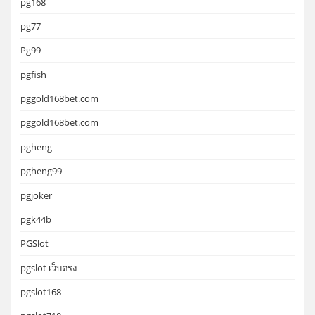
pg168
pg77
Pg99
pgfish
pggold168bet.com
pggold168bet.com
pgheng
pgheng99
pgjoker
pgk44b
PGSlot
pgslot เว็บตรง
pgslot168