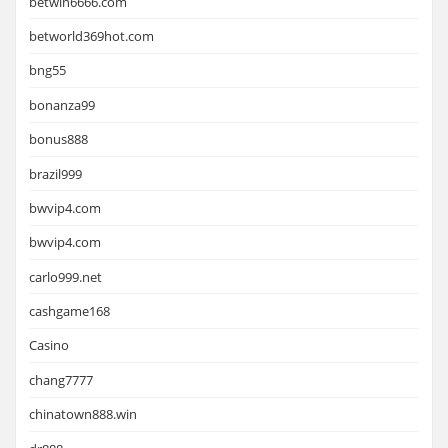
betwin6666.com
betworld369hot.com
bng55
bonanza99
bonus888
brazil999
bwvip4.com
bwvip4.com
carlo999.net
cashgame168
Casino
chang7777
chinatown888.win