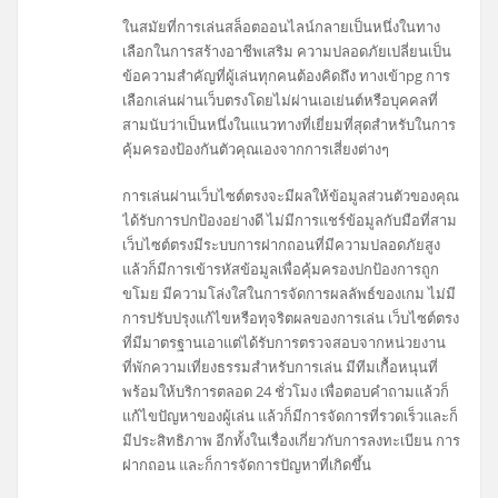
ในสมัยที่การเล่นสล็อตออนไลน์กลายเป็นหนึ่งในทาง
เลือกในการสร้างอาชีพเสริม ความปลอดภัยเปลี่ยนเป็น
ข้อความสำคัญที่ผู้เล่นทุกคนต้องคิดถึง ทางเข้าpg การ
เลือกเล่นผ่านเว็บตรงโดยไม่ผ่านเอเย่นต์หรือบุคคลที่
สามนับว่าเป็นหนึ่งในแนวทางที่เยี่ยมที่สุดสำหรับในการ
คุ้มครองป้องกันตัวคุณเองจากการเสี่ยงต่างๆ
การเล่นผ่านเว็บไซต์ตรงจะมีผลให้ข้อมูลส่วนตัวของคุณ
ได้รับการปกป้องอย่างดี ไม่มีการแชร์ข้อมูลกับมือที่สาม
เว็บไซต์ตรงมีระบบการฝากถอนที่มีความปลอดภัยสูง
แล้วก็มีการเข้ารหัสข้อมูลเพื่อคุ้มครองปกป้องการถูก
ขโมย มีความโล่งใสในการจัดการผลลัพธ์ของเกม ไม่มี
การปรับปรุงแก้ไขหรือทุจริตผลของการเล่น เว็บไซต์ตรง
ที่มีมาตรฐานเอาแต่ได้รับการตรวจสอบจากหน่วยงาน
ที่พักความเที่ยงธรรมสำหรับการเล่น มีทีมเกื้อหนุนที่
พร้อมให้บริการตลอด 24 ชั่วโมง เพื่อตอบคำถามแล้วก็
แก้ไขปัญหาของผู้เล่น แล้วก็มีการจัดการที่รวดเร็วและก็
มีประสิทธิภาพ อีกทั้งในเรื่องเกี่ยวกับการลงทะเบียน การ
ฝากถอน และก็การจัดการปัญหาที่เกิดขึ้น