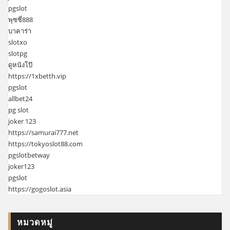
pgslot
พุซซี่888
บาคาร่า
slotxo
slotpg
ดูหนังโป๊
https://1xbetth.vip
pgslot
allbet24
pg slot
joker 123
https://samurai777.net
https://tokyoslot88.com
pgslotbetway
joker123
pgslot
https://gogoslot.asia
หมวดหมู่