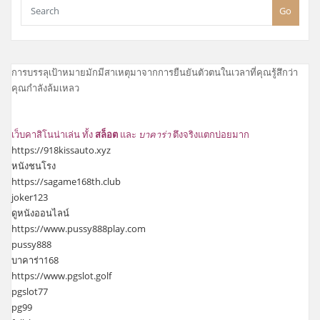
Go
การบรรลุเป้าหมายมักมีสาเหตุมาจากการยืนยันตัวตนในเวลาที่คุณรู้สึกว่า
คุณกำลังล้มเหลว
เว็บคาสิโนน่าเล่น ทั้ง
สล็อต
และ
บาคาร่า
ตึงจริงแตกบ่อยมาก
https://918kissauto.xyz
หนังชนโรง
https://sagame168th.club
joker123
ดูหนังออนไลน์
https://www.pussy888play.com
pussy888
บาคาร่า168
https://www.pgslot.golf
pgslot77
pg99