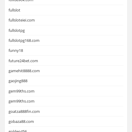
fullslot
fullsloteiei.com
fullslotpg
fullslotpg168.com
funny18
future24bet.com
gamehit8888.com
gaojing888
gem99ths.com
gem99ths.com
goatza888fin.com
gobaza88.com
golden456