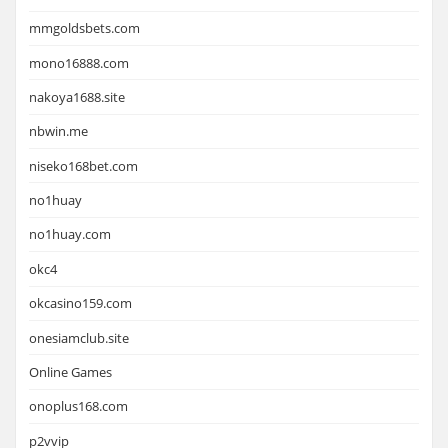
mmgoldsbets.com
mono16888.com
nakoya1688.site
nbwin.me
niseko168bet.com
no1huay
no1huay.com
okc4
okcasino159.com
onesiamclub.site
Online Games
onoplus168.com
p2vvip