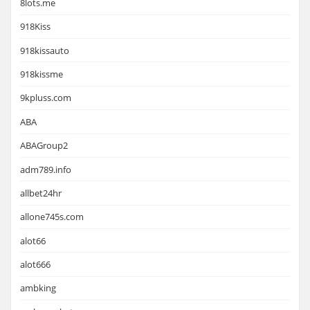
8lots.me
918Kiss
918kissauto
918kissme
9kpluss.com
ABA
ABAGroup2
adm789.info
allbet24hr
allone745s.com
alot66
alot666
ambking