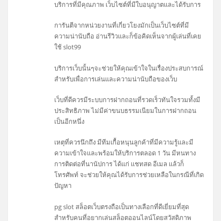
บริการที่มีคุณภาพ เว็บไซต์ที่มีใบอนุญาตและได้รับการ
การันตีจากหน่วยงานที่เกี่ยวโยงมักเป็นเว็บไซต์ที่มี
ความน่านับถือ อ่านรีวิวและก็ข้อคิดเห็นจากผู้เล่นที่เคย
ใช้ slot99
บริการเว็บนั้นๆจะช่วยให้คุณเข้าใจในเรื่องประสบการณ์
สำหรับเพื่อการเล่นและความน่านับถือของเว็บ
เว็บที่ดีควรมีระบบการฝากถอนที่รวดเร็วทันใจรวมทั้งมี
ประสิทธิภาพ ไม่มีค่าขนบธรรมเนียมในการฝากถอน
เป็นอีกหนึ่ง
เหตุที่ควรนึกถึง มีทีมเกื้อหนุนลูกค้าที่มีความรู้และมี
ความเข้าใจและพร้อมให้บริการตลอด 1 วัน มีหนทาง
การติดต่อที่นานัปการ ได้แก่ แชทสด อีเมล แล้วก็
โทรศัพท์ จะช่วยให้คุณได้รับการช่วยเหลือในกรณีที่เกิด
ปัญหา
pg slot สล็อตเว็บตรงถือเป็นทางเลือกที่ดีเยี่ยมที่สุด
สำหรับคนที่อยากเล่นสล็อตออนไลน์โดยสวัสดิภาพ