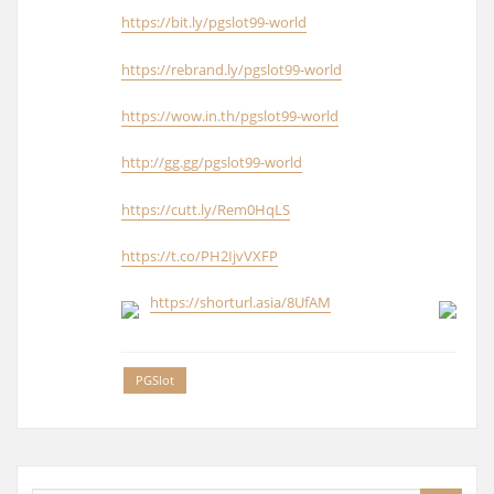
https://bit.ly/pgslot99-world
https://rebrand.ly/pgslot99-world
https://wow.in.th/pgslot99-world
http://gg.gg/pgslot99-world
https://cutt.ly/Rem0HqLS
https://t.co/PH2IjvVXFP
https://shorturl.asia/8UfAM
PGSlot