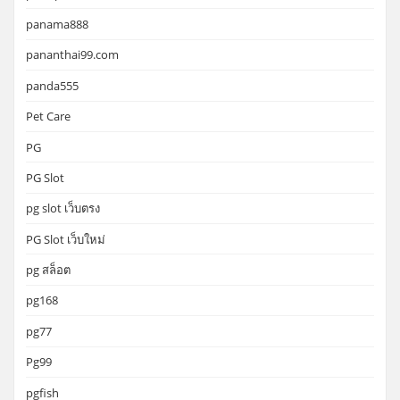
panama888
pananthai99.com
panda555
Pet Care
PG
PG Slot
pg slot เว็บตรง
PG Slot เว็บใหม่
pg สล็อต
pg168
pg77
Pg99
pgfish