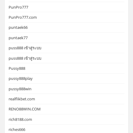
PunPro777
PunPro777.com
puntaek66
puntaek77
puss888 เข้าสู่ระบบ
puss888 เข้าสู่ระบบ
Pussy888
pussy888play
pussy888win
realflikbet.com
RENO88WIN.COM
rich8188.com
riches666