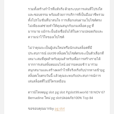
รวมทั้งสร้างกำไรที่แท้จริง ด้วยระบบการเล่นที่โปร่งใส
และชอบธรรม พร้อมด้วยการบริการที่เป็นมืออาชีพรวม
ทั้งโปรโมชั่นที่น่าสนใจ การเลือกเล่นผ่านเว็บไซต์ตรง
ไม่เพียงแต่ช่วยทำให้คุณสนุกกับเกมสล็อต pg ที่
มากมาย แม้กระนั้นยังเชื่อมั่นได้ในความปลอดภัยและ
ความน่าไว้ใจของเว็บไซต์
ไม่ว่าคุณจะเป็นผู้เล่นใหม่หรือนักเล่นสล็อตที่มี
ประสบการณ์ slot99 สล็อตเว็บไซต์ตรงจะเป็นตัวเลือกที่
เหมาะสมที่สุดสำหรับคุณสำหรับเพื่อการสร้างรายได้
จากการเล่นสล็อตออนไลน์ อย่ารอคอยช้า! มาร่วม
สนุกสนานและสร้างผลกำไรที่จริงจริงกับปากทางเข้าpg
สล็อตเว็บตรงวันนี้ แล้วคุณจะพบกับประสบการณ์การ
เล่นสล็อตที่ไม่มีใครเหมือน
ดาวน์โหลดpg slot pg slot Pgslot99.world 18 NOV 67
Bernadine ใหม่ pg slotปลอดภัย100% Top 84
ขอขอบคุณมากby
pg slot