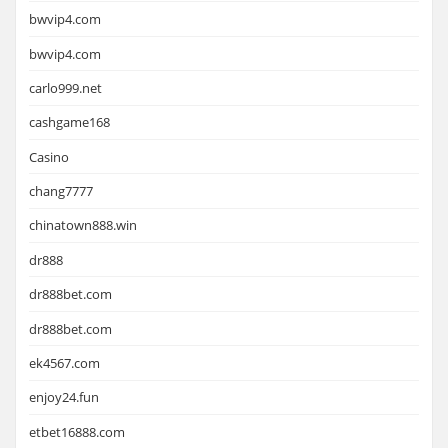
bwvip4.com
bwvip4.com
carlo999.net
cashgame168
Casino
chang7777
chinatown888.win
dr888
dr888bet.com
dr888bet.com
ek4567.com
enjoy24.fun
etbet16888.com