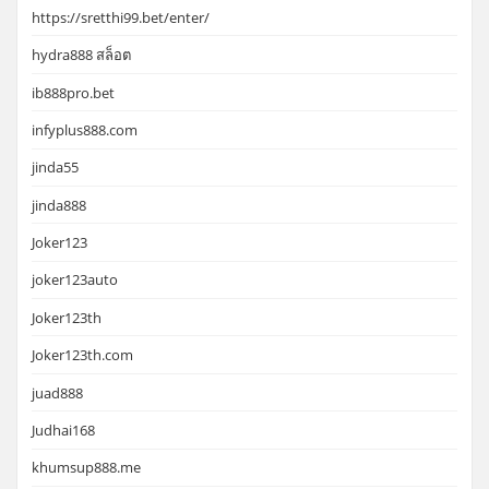
https://sretthi99.bet/enter/
hydra888 สล็อต
ib888pro.bet
infyplus888.com
jinda55
jinda888
Joker123
joker123auto
Joker123th
Joker123th.com
juad888
Judhai168
khumsup888.me