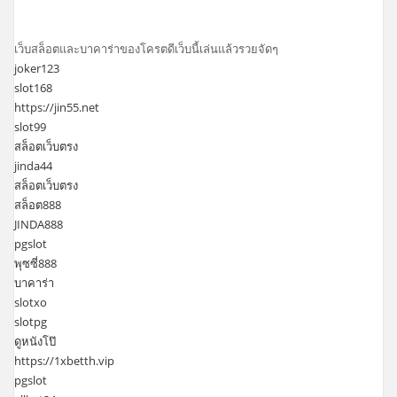
เว็บสล็อตและบาคาร่าของโครตดีเว็บนี้เล่นแล้วรวยจัดๆ
joker123
slot168
https://jin55.net
slot99
สล็อตเว็บตรง
jinda44
สล็อตเว็บตรง
สล็อต888
JINDA888
pgslot
พุซซี่888
บาคาร่า
slotxo
slotpg
ดูหนังโป๊
https://1xbetth.vip
pgslot