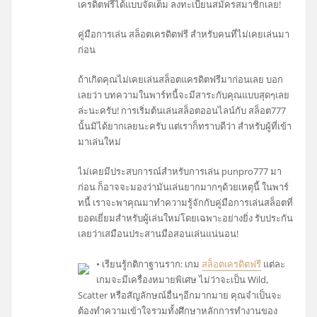
เครดิตฟรีได้แบบจัดเต็ม ลงทะเบียนสมัครสมาชิกเลย!
คู่มือการเล่น สล็อตเครดิตฟรี สำหรับคนที่ไม่เคยเล่นมา
ก่อน
ถ้าเกิดคุณไม่เคยเล่นสล็อตแครดิตฟรีมาก่อนเลย บอก
เลยว่า บทความในพาร์ทนี้จะมีสาระกับคุณแบบสุดๆเลย
ล่ะนะครับ! การเริ่มต้นเล่นสล็อตออนไลน์กับ สล็อต777
นั้นมิได้ยากเลยนะครับ แต่เราก็ทราบดีว่า สำหรับผู้ที่เข้า
มาเล่นใหม่
ไม่เคยมีประสบการณ์สำหรับการเล่น punpro777 มา
ก่อน ก็อาจจะมองว่ามันเล่นยากมากๆด้วยเหตุนี้ ในพาร์
ทนี้ เราจะพาคุณมาทำความรู้จักกับคู่มือการเล่นสล็อตที่
ยอดเยี่ยมสำหรับผู้เล่นใหม่โดยเฉพาะอย่างยิ่ง รับประกัน
เลยว่าเสมือนประสานมือสอนเล่นแน่นอน!
• เรียนรู้กติกาฐานราก: เกม
สล็อตเครดิตฟรี
แต่ละ
เกมจะมีเครื่องหมายพิเศษ ไม่ว่าจะเป็น Wild,
Scatter หรือสัญลักษณ์อื่นๆอีกมากมาย คุณจำเป็นจะ
ต้องทำความเข้าใจรวมทั้งศึกษาหลักการทำงานของ