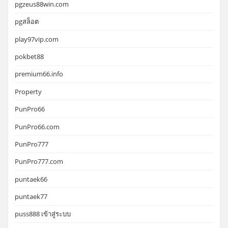
pgzeus88win.com
pgสล็อต
play97vip.com
pokbet88
premium66.info
Property
PunPro66
PunPro66.com
PunPro777
PunPro777.com
puntaek66
puntaek77
puss888 เข้าสู่ระบบ