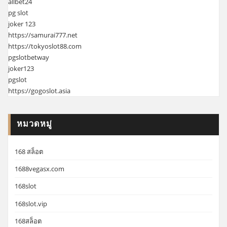
allbet24
pg slot
joker 123
https://samurai777.net
https://tokyoslot88.com
pgslotbetway
joker123
pgslot
https://gogoslot.asia
หมวดหมู่
168 สล็อต
1688vegasx.com
168slot
168slot.vip
168สล็อต