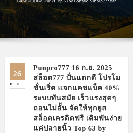
เดิมพันง่าย แค่ปลายนิ้ว Top 63 by Gonzalo punpro777.bar
Punpro777 16 ก.ย. 2025
26
สล็อต777 ปั่นแตกดี โปรโม
ก.ย.
ชั่นเริ่ด แจกแคชแบ็ค 40%
ระบบทันสมัย เร็วแรงสุดๆ
ถอนไม่อั้น จัดให้ทุกยูส
สล็อตเครดิตฟรี เดิมพันง่าย
แค่ปลายนิ้ว Top 63 by