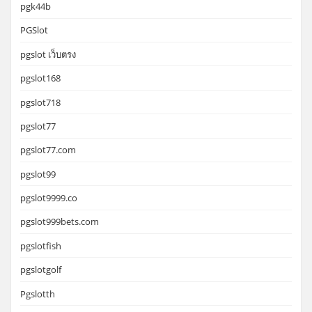
pgk44b
PGSlot
pgslot เว็บตรง
pgslot168
pgslot718
pgslot77
pgslot77.com
pgslot99
pgslot9999.co
pgslot999bets.com
pgslotfish
pgslotgolf
Pgslotth