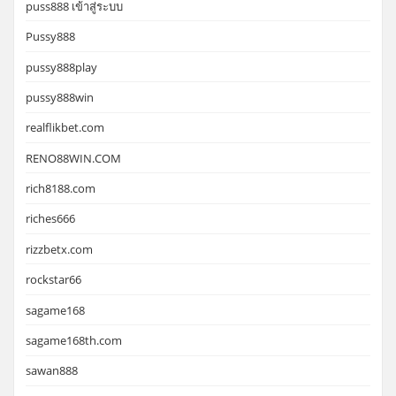
puss888 เข้าสู่ระบบ
Pussy888
pussy888play
pussy888win
realflikbet.com
RENO88WIN.COM
rich8188.com
riches666
rizzbetx.com
rockstar66
sagame168
sagame168th.com
sawan888