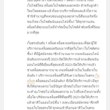
บ่อยๆสุดท้าย เว็บตรงอันดับ 1 นี่คือการแนะนำของ
เว็บไซต์ใหม่ สล็อตเว็บไซต์ตรงแตกหนัก สำหรับลูกค้า
ใหม่โดยตลอด แล้วก็อยากบริการทั้งหมดแล้วก็ความ
ชำนิชำนาญที่หลบซ่อนอยู่ของทุกท่านนี่คือเบอร์หนึ่ง
ของไทย เว็บไซต์พนันออนไลน์ชั้น1 ให้ทุกท่านเล่น
สล็อตได้ทุกแบบไม่มีจำกัดเป็นเว็บไซต์ลำดับหนึ่งที่นิยม
มากที่สุด
เว็บตรงอันดับ 1 สล็อต สล็อต ยอดนิยมเยอะที่สุด ผู้ให้
บริการเกมสล็อตยอดนิยมมากที่สุดในโลก เว็บไซต์ตรง
ชั้น1 ที่มีผู้สมัครสมาชิกจำนวนมาก เกมพนันออนไลน์
อันดับแรกๆแห่งปี 2023 เปิดให้บริการแล้วเกมเดิมพนัน
ออนไลน์ที่ดีเยี่ยมที่สุดแห่งปี 2023 เปิดให้บริการแล้ว
ช่วงสล็อตแตกมากมาย เกมสล็อตด้านในเว็บเดียวเว็บ
อันดับ 1 บริการเกมสล็อตที่ได้รับความนิยมเว็บตรง
เว็บ
สล็อต
สล็อตออนไลน์อันดับ1 ที่เปิดให้บริการแล้ว มีทุก
สิ่งให้ทุกคนครบ ไม่มีปัญหาอีกต่อไปในการตกลงใจว่า
จะทำอะไรต่อไป สล็อตแตกง่าย จะไปที่แห่งไหนรวมทั้ง
เมื่อใด บริษัทเกมสล็อตที่ดีที่สุดที่ปี 2023 เปิดให้บริการ
แล้วคาสิโนออนไลน์ชั้น 1 ลงทะเบียนสมัครสมาชิกฟรี
ของเว็บโดยตรงให้ ทุกคนเข้าถึงเกมคาสิโนเว็บตรง