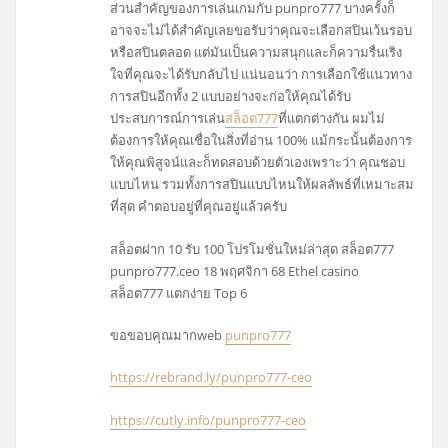
ส่วนสำคัญของการเล่นเกมกับ punpro777 บางครั้งก็
อาจจะไม่ได้สำคัญเลยขอรับว่าคุณจะเลือกสปินเว้นรอบ
หรือสปินตลอด แต่มันเป็นความสนุกและก็ความรื่นเริง
ใจที่คุณจะได้รับกลับไป แน่นอนว่า การเลือกใช้แนวทาง
การสปินอีกทั้ง 2 แบบอย่างจะก่อให้คุณได้รับ
ประสบการณ์การเล่น
สล็อต777
ที่แตกต่างกัน ผมไม่
ต้องการให้คุณเชื่อในสิ่งที่อ่าน 100% แม้กระนั้นต้องการ
ให้คุณพิสูจน์และก็ทดสอบด้วยตัวเองเพราะว่า คุณชอบ
แบบไหน รวมทั้งการสปินแบบไหนให้ผลลัพธ์ที่เหมาะสม
ที่สุด คำตอบอยู่ที่คุณอยู่แล้วครับ
สล็อตฝาก 10 รับ 100 โปรโมชั่นใหม่ล่าสุด สล็อต777
punpro777.ceo 18 พฤศจิกา 68 Ethel casino
สล็อต777 แตกง่าย Top 6
ขอขอบคุณมากweb
punpro777
https://rebrand.ly/punpro777-ceo
https://cutly.info/punpro777-ceo