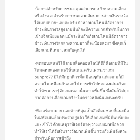
•โอกาสสำหรับการชนะ คุณสามารถเปรียบความเสี่ยง
หรือจังหวะสำหรับการชนะจากอัตราการจ่ายเงินรางวัล
ได้แบบสบายๆเลยล่ะครับ ถ้าหากเกมไหนมีอัตราการ
ชำระเงินรางวัลสูง เกมนั้นก็จะมีความยากสำหรับในการ
เข้าแจ็กเพียงพอต แม้กระนั้นถ้าเกิดเกมไหนมีอัตราการ
ชำระเงินรางวัลกลางความยากก็จะน้อยลงมา ซึ่งคุณก็
เลือกเกมที่เหมาะสมกับคุณได้
•ทดสอบเล่นฟรีได้ เกมสล็อตออนไลน์ที่ดีก็คือเกมที่มีใน
โหมดทดลองเล่นฟรีนั่นแหละครับ เพราะว่าเกม
punpro77 มิได้มีกฎกติกาที่เสมือนๆกัน แต่ละเกมก็มี
ความไม่เหมือนกันออกไป การเข้าไปทดลองเล่นฟรีจะ
ทำให้พวกเรารู้จักเกมเหล่านั้นมากเพิ่มขึ้น ซึ่งมันก็ไม่ยุ่ง
ยากต่อการเลือกเกมจริงๆในคราวหลังนั่นเองนะครับ
•ฟีเจอร์มากมาย และท้ายที่สุด เป็นสิ่งที่ผมชอบชี้แนะมือ
ใหม่หัดเล่นเป็นประจำอยู่แล้ว ให้เลือกเกมที่มีฟีพบร์เยอะ
แยะเข้าไว้ ด้วยเหตุว่าฟีเจอร์ต่างๆวางแบบมาเพื่อช่วย
ทำให้เราได้รับเงินรางวัลมากเพิ่มขึ้น รวมถึงเพิ่มจังหวะ
สำหรับเพื่อการเข้าถึง