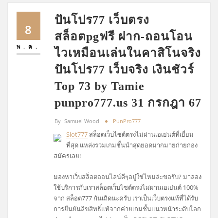
ปันโปร77 เว็บตรง
8
สล็อตpgฟรี ฝาก-ถอนโอน
พ.ค.
ไวเหมือนเล่นในคาสิโนจริง
ปันโปร77 เว็บจริง เงินชัวร์
Top 73 by Tamie
punpro777.us 31 กรกฎา 67
By
Samuel Wood
PunPro777
Slot777
สล็อตเว็บไซต์ตรงไม่ผ่านเอเย่นต์ที่เยี่ยม
ที่สุด แหล่งรวมเกมชั้นนำสุดยอดมากมายก่ายกอง
สมัครเลย!
มองหาเว็บสล็อตออนไลน์ดีๆอยู่ใช่ไหมล่ะขอรับ? มาลอง
ใช้บริการกับเราสล็อตเว็บไซต์ตรงไม่ผ่านเอเย่นต์ 100%
จาก สล็อต777 กันเถิดนะครับ เราเป็นเว็บตรงแท้ที่ได้รับ
การยืนยันลิขสิทธิ์แท้จากค่ายเกมชั้นแนวหน้าระดับโลก