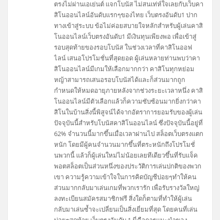
ตรงไม่ผ่านเอเย่นต์ แจกโบนัส ไม่สนเท่ห์ใจเลยกับเว็บคา
สิโนออนไลน์อันดับแรกๆของไทย เว็บตรงอันดับ1 ปาก
ทางเข้าสู่ระบบ ข้อไม่ค่อยสบายใจหลักสำหรับผู้เล่นคาสิ
โนออนไลน์เว็บตรงอันดับ1 มีเงินทุนเพียงพอ เพื่อเข้าสู่
รอบสุดท้ายของรอบโบนัส ในช่วงเวลาที่คาสิโนออฟ
ไลน์ เสนอโปรโมชั่นที่สุดยอด ผู้เล่นหลายท่านพบว่าคา
สิโนออนไลน์มีเกมให้เลือกมากกว่า คาสิโนทุกหย่อม
หญ้าสามารถเสนอรอบโบนัสได้และก็ส่วนมากถูก
กำหนดให้หมดอายุภายหลังจากช่วงระยะเวลาหนึ่ง คาสิ
โนออนไลน์มีตัวเลือกแล้วก็ความซับซ้อนมากยิ่งกว่าคา
สิโนในบ้านสิ่งนี้พิสูจน์ได้จากอัตราการยอมรับของผู้เล่น
ปัจจุบันนี้สำหรับโบนัสคาสิโนออนไลน์ ซึ่งปัจจุบันนี้อยู่ที่
62% จำนวนนี้มากขึ้นเมื่อเวลาผ่านไป สล็อตเว็บตรงแตก
หนัก โดยมีผู้คนจำนวนมากขึ้นที่ตระหนักถึงโปรโมชั่
นพวกนี้ แล้วก็ผู้เล่นใหม่ไม่น้อยเลยทีเดียวขึ้นที่รับแจ็ค
พอตสล็อตเป็นส่วนหนึ่งของประวัติการเล่นปกติของพวก
เขา ความรู้ความเข้าใจในการคิดบัญชีบ่อยๆทำให้คน
ส่วนมากกลับมาเล่นเกมที่พวกเรารัก เพื่อรับรางวัลใหญ่
ลงทะเบียนสมัครสมาชิกฟรี สิ่งใดก็ตามที่ทำให้ผู้เล่น
กลับมาเล่นซ้ำจะเปลี่ยนเป็นสิ่งเยี่ยมที่สุด โดยคนที่เล่น