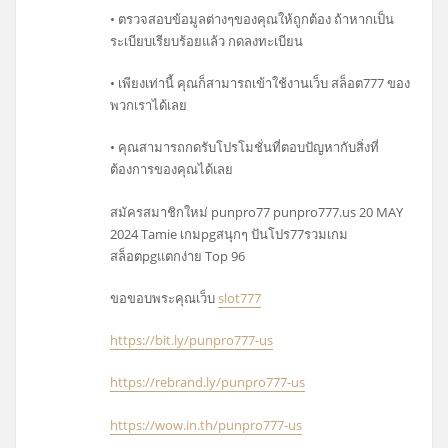
• ตรวจสอบข้อมูลต่างๆของคุณให้ถูกต้อง ถ้าหากเป็น
ระเบียบเรียบร้อยแล้ว กดลงทะเบียน
• เพียงเท่านี้ คุณก็สามารถเข้าใช้งานเว็บ สล็อต777 ของ
พวกเราได้เลย
• คุณสามารถกดรับโปรโมชั่นที่ตอบปัญหากับสิ่งที่
ต้องการของคุณได้เลย
สมัครสมาชิกใหม่ punpro77 punpro777.us 20 MAY
2024 Tamie เกมpgสนุกๆ ปันโปร77รวมเกม
สล็อตpgแตกง่าย Top 96
ขอขอบพระคุณเว็บ
slot777
https://bit.ly/punpro777-us
https://rebrand.ly/punpro777-us
https://wow.in.th/punpro777-us