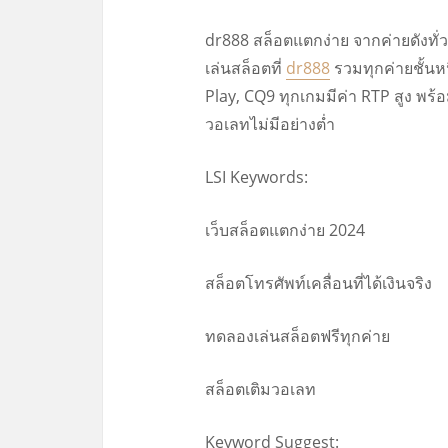
dr888 สล็อตแตกง่าย จากค่ายดังทั่
เล่นสล็อตที่
dr888
รวมทุกค่ายชั้นหน
Play, CQ9 ทุกเกมมีค่า RTP สูง พร้อ
วอเลทไม่มีอย่างต่ำ
LSI Keywords:
เว็บสล็อตแตกง่าย 2024
สล็อตโทรศัพท์เคลื่อนที่ได้เงินจริง
ทดลองเล่นสล็อตฟรีทุกค่าย
สล็อตเติมวอเลท
Keyword Suggest: