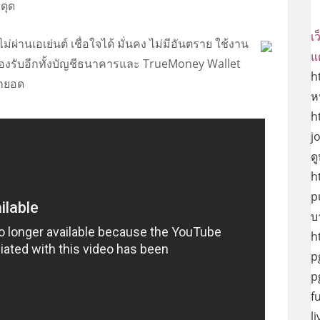
ดุด
เ
่ผ่านเอเย่นต์ เชื่อใจได้ มั่นคง ไม่มีอันตราย ใช้งาน
แ
รองรับอีกทั้งบัญชีธนาคารและ TrueMoney Wallet
h
ุกยอด
ห
h
j
ด
h
p
บ
h
p
p
f
l