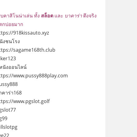
ว็บคาสิโนน่าเล่น ทั้ง
สล็อต
และ
บาคาร่า
ตึงจริง
ตกบ่อยมาก
ttps://918kissauto.xyz
นังชนโรง
ttps://sagame168th.club
oker123
ูหนังออนไลน์
ttps://www.pussy888play.com
ussy888
าคาร่า168
ttps://www.pgslot.golf
gslot77
g99
ullslotpg
ive22