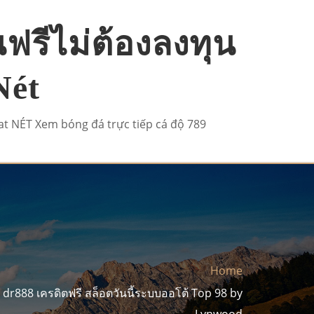
นฟรีไม่ต้องลงทุน
Nét
gdat NÉT Xem bóng đá trực tiếp cá độ 789
Home
dr888 เครดิตฟรี สล็อตวันนี้ระบบออโต้ Top 98 by