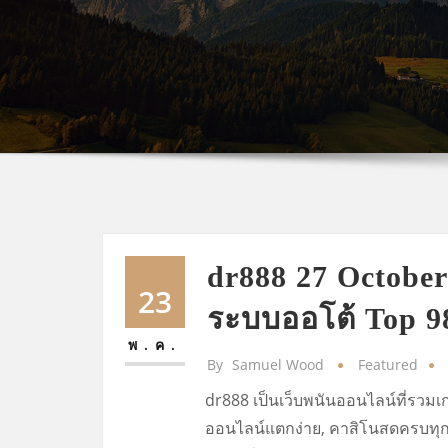
dr888 27 October 
23
ระบบออโต้ Top 9
พ.ค.
By
Samuel Wood
Featured
dr888 เป็นเว็บพนันออนไลน์ที่รวมเก
ออนไลน์แตกง่าย, คาสิโนสดครบทุกค่