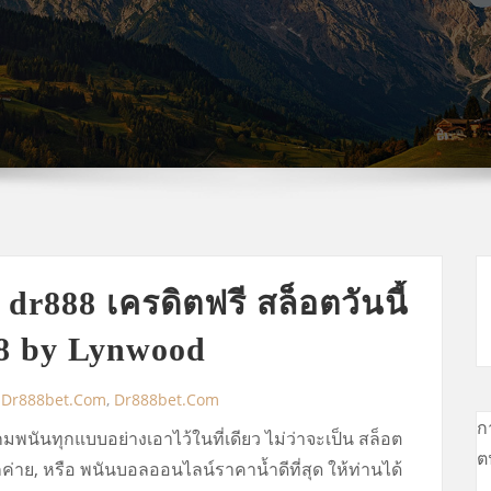
dr888 เครดิตฟรี สล็อตวันนี้
8 by Lynwood
Dr888bet.com
,
Dr888bet.com
ก
มพนันทุกแบบอย่างเอาไว้ในที่เดียว ไม่ว่าจะเป็น สล็อต
ต
าย, หรือ พนันบอลออนไลน์ราคาน้ำดีที่สุด ให้ท่านได้