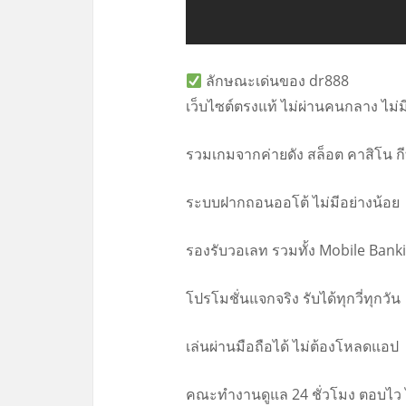
ลักษณะเด่นของ dr888
เว็บไซต์ตรงแท้ ไม่ผ่านคนกลาง ไม่ม
รวมเกมจากค่ายดัง สล็อต คาสิโน ก
ระบบฝากถอนออโต้ ไม่มีอย่างน้อย
รองรับวอเลท รวมทั้ง Mobile Banki
โปรโมชั่นแจกจริง รับได้ทุกวี่ทุกวัน
เล่นผ่านมือถือได้ ไม่ต้องโหลดแอป
คณะทำงานดูแล 24 ชั่วโมง ตอบไว 