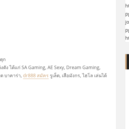
h
p
j
p
h
ตุก
งดัง ได้แก่ SA Gaming, AE Sexy, Dream Gaming,
ต บาคาร่า,
dr888 สมัคร
รูเล็ต, เสือมังกร, ไฮโล เล่นได้