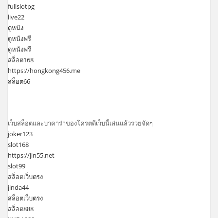
fullslotpg
live22
ดูหนัง
ดูหนังฟรี
ดูหนังฟรี
สล็อต168
https://hongkong456.me
สล็อต66
เว็บสล็อตและบาคาร่าของโครตดีเว็บนี้เล่นแล้วรวยจัดๆ
joker123
slot168
https://jin55.net
slot99
สล็อตเว็บตรง
jinda44
สล็อตเว็บตรง
สล็อต888