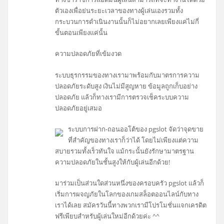
ตัวเองเพื่อย่นระยะเวลาของทางผู้เล่นเองรวมทั้ง
กระบวนการดำเนินงานนั้นก็ไม่อยากเลยเพียงแค่ไม่กี่
ขั้นตอนเพียงแค่นั้น
ความปลอดภัยที่เข้มงวด
ระบบธุรกรรมของทางเรามาพร้อมกับมาตรการความ
ปลอดภัยระดับสูง เงินไม่มีสูญหาย ข้อมูลถูกเก็บอย่าง
ปลอดภัย แล้วก็ทางเรามีการตรวจเช็คระบบความ
ปลอดภัยอยู่เสมอ
ระบบการฝาก-ถอนออโต้ของ pgslot จัดว่าจุดขาย
ที่สำคัญของทางเราก็ว่าได้ โดยไม่เพียงแต่ความ
สบายรวมทั้งเร็วทันใจ แม้กระนั้นยังรักษามาตรฐาน
ความปลอดภัยในชั้นสูงให้กับผู้เล่นอีกด้วย!
มาร่วมเป็นส่วนใดส่วนหนึ่งของครอบครัว pgslot แล้วก็
เริ่มการผจญภัยในโลกของเกมสล็อตออนไลน์กับทาง
เราได้เลย สมัครวันนี้ทางพวกเรามีโปรโมชั่นแจกเครดิต
ฟรีเพียบสำหรับผู้เล่นใหม่อีกด้วยค่ะ ^^