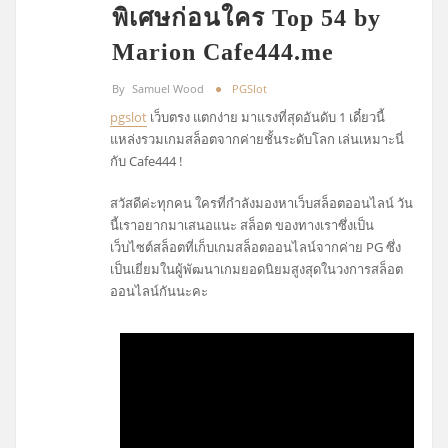
พิเศษก่อนใคร Top 54 by
Marion Cafe444.me
By
Samuel Wood
PGSlot
pgslot
เว็บตรง แตกง่าย มาแรงที่สุดอันดับ 1 เดี๋ยวนี้
แหล่งรวมเกมสล็อตจากค่ายชั้นระดับโลก เล่นเหมาะนี่
กับ Cafe444 !
สวัสดีค่ะทุกคน ใครที่กำลังมองหาเว็บสล็อตออนไลน์ วัน
นี้เราอยากมาเสนอแนะ สล็อต ของทางเราซึ่งเป็น
เว็บไซต์สล็อตที่เก็บเกมสล็อตออนไลน์จากค่าย PG ซึ่ง
เป็นเยี่ยมในผู้พัฒนาเกมยอดนิยมสูงสุดในวงการสล็อต
ออนไลน์กันนะคะ