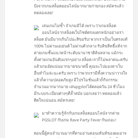
ปังจากเกมสล็อตออนไลน์มากมายก่ายกอง สมัครแล้ว
ทดลองเลย!
เล่นเกมไม่ซ้ำ จำเกมมิได้ เพราะว่าเกมสล็อต
ออนไลน์จากสล็อตเว็บไซต์ตรงแตกหนักอย่างเรา
สล็อต มันมีมากเกินไปน่ะสิขอรับ! พวกเราเป็นเว็บตรงแท้
100% ไม่ผ่านเอเย่นต์ ไม่ผ่านตัวกลาง รับลิขสิทธิ์แท้จาก
ค่ายเกมชั้นแนวหน้าระดับนานาชาติล้นหลาม แม้กระ
ทั้งค่ายเกมอันดับแรกๆอย่าง สล็อต เราก็ไม่พลาดนะครับ
แล้วเกมอัดแน่นมากมายขนาดนี้ คุณจะไปมองหาเว็บ
อื่นทำไมล่ะนะครับ เพราะว่าพวกเรามีทั้งความน่าวางใจ
แล้วก็ความปลอดภัยสูง มีโปรโมชั่นแล้วก็กิจกรรม
จำนวนมากมากมาย เล่นpgslotได้ตลอดวัน 24 ชั่วโมง
มีระบบระเบียบต่างๆที่ล้ำสมัย บอกเลยว่า ทดลองแล้ว
ติดใจแน่นอน สมัครเลย!
มาทำความรู้จักกับเกมสล็อตออนไลน์จากค่าย
PGSLOT กับเกม Rave Party Fever กันเถอะ!
ตอนนี้ผู้คนจำนวนมากที่ตามอ่านคอนเท้นท์ของผมอาจ