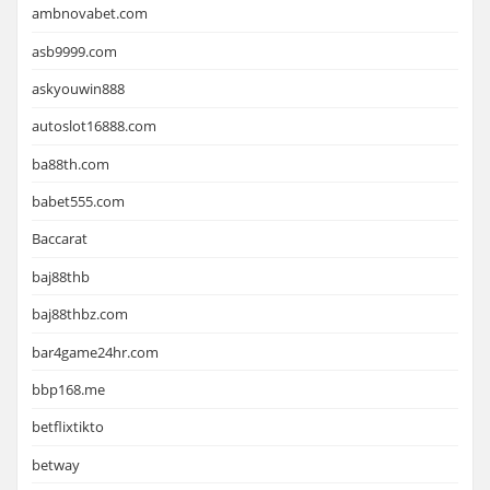
ambnovabet.com
asb9999.com
askyouwin888
autoslot16888.com
ba88th.com
babet555.com
Baccarat
baj88thb
baj88thbz.com
bar4game24hr.com
bbp168.me
betflixtikto
betway