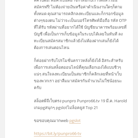
สิครับผม! สมัครเป็นสมาชิกใหม่กับเราได้แล้ววันนี้
สมัครฟรี! ไม่ต้องจ่ายเงินหรือค่าดำเนินงานใดๆก็ตาม
ทั้งหมด คุณสามารถคลิกลงทะเบียนและก็กรอกข้อมูล
ต่างๆของตน ไม่ว่าจะเป็นเบอร์โทรศัพท์มือถือ รหัส OTP
ที่ได้รับ รหัสผ่านที่อยากได้ใช้ บัญชีธนาคารพร้อมเลขที่
บัญชี เพื่อเป็นการเก็บข้อมูลในระบบได้เลยในทันที ลง
ทะเบียนสมัครสมาชิกแล้วยังไม่ต้องฝากเล่นก็ยังได้
ต้องการเล่นตอนไหน
ก็ค่อยฝากรับโปรโมชั่นคราวหลังก็ยังได้ อิสระสำหรับ
เพื่อการเล่นสล็อตออนไลน์ที่คุณเลือกเองได้แบบชิวๆ
แน่ๆ สนใจลงทะเบียนเป็นสมาชิกก็คลิกเลยที่หน้าเว็บ
ของพวกเรา อย่าลืมมาสมัครกันจำนวนไม่ใช่น้อยนะ
ครับ
สล็อตพีจีเว็บตรง punpro Punpro66.tv 19 มี.ค. Harold
เกมpgสนุกๆ pgslotไม่ล็อคยูส Top 21
ขอขอบคุณมากweb
pgslot
https://bit.ly/punpro66-tv