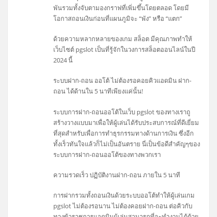
พันรวมทั้งจับตามองกราฟที่เพิ่มขึ้นโดยตลอด โดยมี
โอกาสถอนเงินก่อนที่แผนภูมิจะ “พัง” หรือ “แตก”
ด้วยความหลากหลายของเกม สล็อต มีคุณภาพทำให้
เว็บไซต์ pgslot เป็นที่รู้จักในวงการสล็อตออนไลน์ในปี
2024 นี้
ระบบฝาก-ถอน ออโต้ ไม่ต้องรอคอยคิวแอดมิน ฝาก-
ถอน ได้ด้านใน 5 นาทีเพียงแค่นั้น!
ระบบการฝาก-ถอนออโต้ในเว็บ pgslot ของทางเราถู
สร้างวางแบบมาเพื่อให้ผู้เล่นได้รับประสบการณ์ที่ดีเยี่ยม
ที่สุดสำหรับเพื่อการทำธุรกรรมทางด้านการเงิน ซึ่งอีก
ทั้งเร็วทันใจแล้วก็ไม่เป็นอันตราย นี่เป็นข้อดีสำคัญๆของ
ระบบการฝาก-ถอนออโต้ของทางพวกเรา
ความรวดเร็ว ปฏิบัติงานฝาก-ถอน ภายใน 5 นาที
การฝากรวมทั้งถอนเงินด้วยระบบออโต้ทำให้ผู้เล่นเกม
pgslot ไม่ต้องรอนาน ไม่ต้องคอยฝาก-ถอน ต่อคิวกับ
ทางข้าราชการแอดมินผู้เล่นสามารถที่จะทำงานได้ด้วย