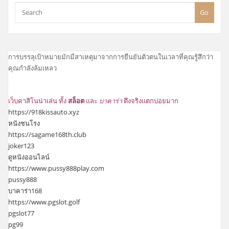
Go
การบรรลุเป้าหมายมักมีสาเหตุมาจากการยืนยันตัวตนในเวลาที่คุณรู้สึกว่า
คุณกำลังล้มเหลว
เว็บคาสิโนน่าเล่น ทั้ง
สล็อต
และ
บาคาร่า
ตึงจริงแตกบ่อยมาก
https://918kissauto.xyz
หนังชนโรง
https://sagame168th.club
joker123
ดูหนังออนไลน์
https://www.pussy888play.com
pussy888
บาคาร่า168
https://www.pgslot.golf
pgslot77
pg99