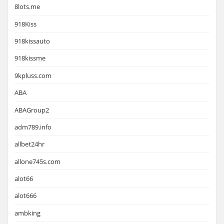
8lots.me
918Kiss
918kissauto
918kissme
9kpluss.com
ABA
ABAGroup2
adm789.info
allbet24hr
allone745s.com
alot66
alot666
ambking