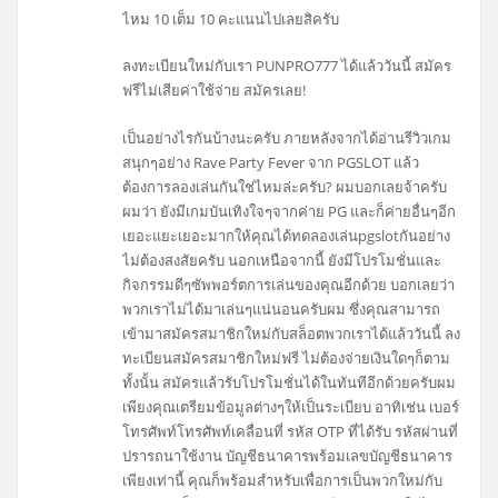
ไหม 10 เต็ม 10 คะแนนไปเลยสิครับ
ลงทะเบียนใหม่กับเรา PUNPRO777 ได้แล้ววันนี้ สมัคร
ฟรีไม่เสียค่าใช้จ่าย สมัครเลย!
เป็นอย่างไรกันบ้างนะครับ ภายหลังจากได้อ่านรีวิวเกม
สนุกๆอย่าง Rave Party Fever จาก PGSLOT แล้ว
ต้องการลองเล่นกันใช่ไหมล่ะครับ? ผมบอกเลยจ้าครับ
ผมว่า ยังมีเกมบันเทิงใจๆจากค่าย PG และก็ค่ายอื่นๆอีก
เยอะแยะเยอะมากให้คุณได้ทดลองเล่นpgslotกันอย่าง
ไม่ต้องสงสัยครับ นอกเหนือจากนี้ ยังมีโปรโมชั่นและ
กิจกรรมดีๆซัพพอร์ตการเล่นของคุณอีกด้วย บอกเลยว่า
พวกเราไม่ได้มาเล่นๆแน่นอนครับผม ซึ่งคุณสามารถ
เข้ามาสมัครสมาชิกใหม่กับสล็อตพวกเราได้แล้ววันนี้ ลง
ทะเบียนสมัครสมาชิกใหม่ฟรี ไม่ต้องจ่ายเงินใดๆก็ตาม
ทั้งนั้น สมัครแล้วรับโปรโมชั่นได้ในทันทีอีกด้วยครับผม
เพียงคุณเตรียมข้อมูลต่างๆให้เป็นระเบียบ อาทิเช่น เบอร์
โทรศัพท์โทรศัพท์เคลื่อนที่ รหัส OTP ที่ได้รับ รหัสผ่านที่
ปรารถนาใช้งาน บัญชีธนาคารพร้อมเลขบัญชีธนาคาร
เพียงเท่านี้ คุณก็พร้อมสำหรับเพื่อการเป็นพวกใหม่กับ