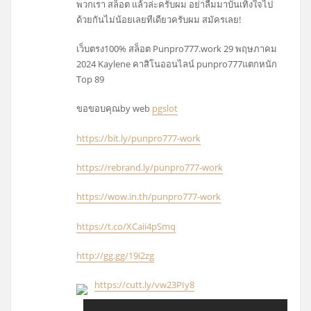
พวกเรา สล็อต แล้วล่ะครับผม อย่าลืมมาบันเทิงใจไป
ด้วยกันไม่น้อยเลยทีเดียวครับผม สมัครเลย!
เว็บตรง100% สล็อต Punpro777.work 29 พฤษภาคม
2024 Kaylene คาสิโนออนไลน์ punpro777แตกหนัก
Top 89
ขอขอบคุณby web
pgslot
https://bit.ly/punpro777-work
https://rebrand.ly/punpro777-work
https://wow.in.th/punpro777-work
https://t.co/XCaii4pSmq
http://gg.gg/19i2zg
https://cutt.ly/vw23PIy8