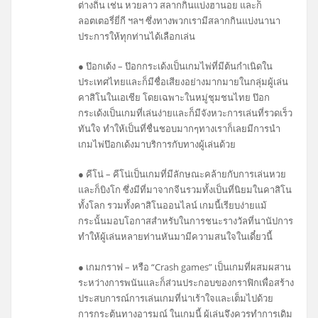
ต่างถิ่น เช่น หวยลาว สลากกินแบ่งฮานอย และก็
ลอตเตอรี่ยี่กี ฯลฯ ซึ่งทางพวกเรามีสลากกินแบ่งนานา
ประการให้ทุกท่านได้เลือกเล่น
● ป๊อกเด้ง – ป๊อกกระเด้งเป็นเกมไพ่ที่มีต้นกำเนิดใน
ประเทศไทยและก็มีชื่อเสียงอย่างมากมายในกลุ่มผู้เล่น
คาสิโนในเอเชีย โดยเฉพาะในหมู่ชุมชนไทย ป๊อก
กระเด้งเป็นเกมที่เล่นง่ายและก็มีจังหวะการเล่นที่รวดเร็ว
ทันใจ ทำให้เป็นที่ชื่นชอบมากๆทางเราก็เลยมีการนำ
เกมไพ่ป๊อกเด้งมาบริการกับทางผู้เล่นด้วย
● คีโน่ – คีโน่เป็นเกมที่มีลักษณะคล้ายกับการเล่นหวย
และก็บิงโก ซึ่งมีที่มาจากจีนรวมทั้งเป็นที่นิยมในคาสิโน
ทั้งโลก รวมทั้งคาสิโนออนไลน์ เกมนี้เรียบง่ายแม้
กระนั้นมอบโอกาสสำหรับในการชนะรางวัลที่นานัปการ
ทำให้ผู้เล่นหลายท่านหันมามีความสนใจในเดี๋ยวนี้
● เกมกราฟ – หรือ “Crash games” เป็นเกมที่ผสมผสาน
ระหว่างการพนันและก็ส่วนประกอบของกราฟิกเพื่อสร้าง
ประสบการณ์การเล่นเกมที่น่าเร้าใจและเต็มไปด้วย
การกระตุ้นทางอารมณ์ ในเกมนี้ ผู้เล่นจึงควรทำการเดิม